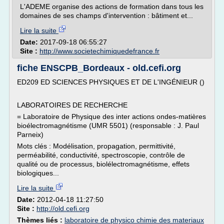
L'ADEME organise des actions de formation dans tous les
domaines de ses champs d'intervention : bâtiment et...
Lire la suite
Date:
2017-09-18 06:55:27
Site :
http://www.societechimiquedefrance.fr
fiche ENSCPB_Bordeaux - old.cefi.org
ED209 ED SCIENCES PHYSIQUES ET DE L'INGÉNIEUR ()
LABORATOIRES DE RECHERCHE
= Laboratoire de Physique des inter actions ondes-matières
bioélectromagnétisme (UMR 5501) (responsable : J. Paul
Parneix)
Mots clés : Modélisation, propagation, permittivité,
perméabilité, conductivité, spectroscopie, contrôle de
qualité ou de processus, biolélectromagnétisme, effets
biologiques...
Lire la suite
Date:
2012-04-18 11:27:50
Site :
http://old.cefi.org
Thèmes liés :
laboratoire de physico chimie des materiaux