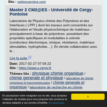
Site :
optioncarriere.com
Master 2 CM2@ES - Université de Cergy-
Pontoise
Laboratoire de Physico-chimie des Polymères et des
Interfaces ( LPPI ) dont les travaux sont concentrés sur
l'élaboration et l'étude physicochimique de matériaux -
principalement à base de polymères- possédant des
propriétés spécifiques et modulables à volonté
(conducteur électronique, ionique, résistance, matériaux
stimulables, hydrophobie....). En étroite collaboration avec
le...
Lire la suite
Date:
2017-02-27 07:04:22
Site :
https://www.u-cergy.fr
physique chimie organique
Thèmes liés :
/
chimie generale et physique
/
laboratoire de chimie
chimie generale et
/
organique et macromoleculaire
organique
/
laboratoire de recherche en chimie
organique france
En poursuivant votre navigation sur ce site, vous acceptez
X
l'utilisation de cookies pour vous proposer des contenus et
Université de Lorraine — Wikipédia
services adaptés à vos centres d'intérêts.
En savoir plus
Cet article ou une de ses sections doit être recyclé