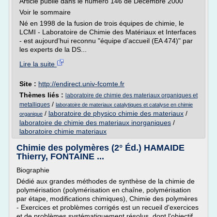
Article publié dans le numéro 146 de Décembre 2000
Voir le sommaire
Né en 1998 de la fusion de trois équipes de chimie, le
LCMI - Laboratoire de Chimie des Matériaux et Interfaces
- est aujourd’hui reconnu "équipe d’accueil (EA 474)" par
les experts de la DS...
Lire la suite
Site :
http://endirect.univ-fcomte.fr
Thèmes liés :
laboratoire de chimie des materiaux organiques et
/
metalliques
laboratoire de materiaux catalytiques et catalyse en chimie
/
laboratoire de physico chimie des materiaux
/
organique
laboratoire de chimie des materiaux inorganiques
/
laboratoire chimie materiaux
Chimie des polymères (2° Éd.) HAMAIDE
Thierry, FONTAINE ...
Biographie
Dédié aux grandes méthodes de synthèse de la chimie de
polymérisation (polymérisation en chaîne, polymérisation
par étape, modifications chimiques), Chimie des polymères
- Exercices et problèmes corrigés est un recueil d'exercices
et de problèmes systématiquement résolus, dont l'objectif