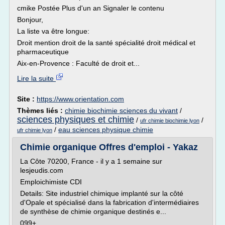
cmike Postée Plus d'un an Signaler le contenu
Bonjour,
La liste va être longue:
Droit mention droit de la santé spécialité droit médical et
pharmaceutique
Aix-en-Provence : Faculté de droit et...
Lire la suite
Site :
https://www.orientation.com
Thèmes liés :
chimie biochimie sciences du vivant
/
sciences physiques et chimie
/
/
ufr chimie biochimie lyon
/
eau sciences physique chimie
ufr chimie lyon
Chimie organique Offres d'emploi - Yakaz
La Côte 70200, France - il y a 1 semaine sur
lesjeudis.com
Emploichimiste CDI
Details: Site industriel chimique implanté sur la côté
d'Opale et spécialisé dans la fabrication d'intermédiaires
de synthèse de chimie organique destinés e...
099+