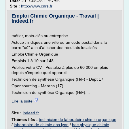
Date:
2017-08-28 11:57:55
Site :
http://www.cnrs.fr
Emploi Chimie Organique - Travail |
Indeed.fr
métier, mots-clés ou entreprise
Astuce : indiquez une ville ou un code postal dans la
barre "où" afin d'afficher des résultats localisés.
Emploi Chimie Organique
Emplois 1 à 10 sur 148
Publiez votre CV - Postulez à plus de 60 000 emplois
depuis n'importe quel appareil
Technicien de synthèse Organique (H/F) - Dépt 17
Opensourcing - Marans (17)
Technicien de synthèse Organique (H/F)....
Lire la suite
Site :
indeed.fr
Thèmes liés :
technicien de laboratoire chimie organique
/
laboratoire de chimie ens lyon
/
bac physique chimie