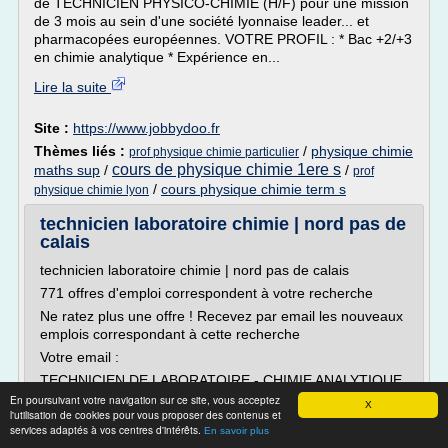
de TECHNICIEN PHYSICO-CHIMIE (H/F) pour une mission
de 3 mois au sein d'une société lyonnaise leader... et
pharmacopées européennes. VOTRE PROFIL : * Bac +2/+3
en chimie analytique * Expérience en...
Lire la suite
Site :
https://www.jobbydoo.fr
Thèmes liés :
/
physique chimie
prof physique chimie particulier
cours de physique chimie 1ere s
maths sup
/
/
prof
/
cours physique chimie term s
physique chimie lyon
technicien laboratoire chimie | nord pas de
calais
technicien laboratoire chimie | nord pas de calais
771 offres d'emploi correspondent à votre recherche
Ne ratez plus une offre ! Recevez par email les nouveaux
emplois correspondant à cette recherche
Votre email :
TECHNICIEN DE LABORATOIRE - CHIMIE ANALYTIQUE
H/F
En poursuivant votre navigation sur ce site, vous acceptez
X
l'utilisation de cookies pour vous proposer des contenus et
Intérim | Kelly Services | Localisation : NORD-PAS-DE-
services adaptés à vos centres d'intérêts.
En savoir plus
CALAIS, 59 - Lille