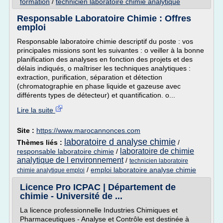
formation
/
technicien laboratoire chimie analytique
Responsable Laboratoire Chimie : Offres
emploi
Responsable laboratoire chimie descriptif du poste : vos
principales missions sont les suivantes : o veiller à la bonne
planification des analyses en fonction des projets et des
délais indiqués, o maîtriser les techniques analytiques :
extraction, purification, séparation et détection
(chromatographie en phase liquide et gazeuse avec
différents types de détecteur) et quantification. o...
Lire la suite
Site :
https://www.marocannonces.com
laboratoire d analyse chimie
Thèmes liés :
/
laboratoire de chimie
responsable laboratoire chimie
/
analytique de l environnement
/
technicien laboratoire
/
emploi laboratoire analyse chimie
chimie analytique emploi
Licence Pro ICPAC | Département de
chimie - Université de ...
La licence professionnelle Industries Chimiques et
Pharmaceutiques - Analyse et Contrôle est destinée à