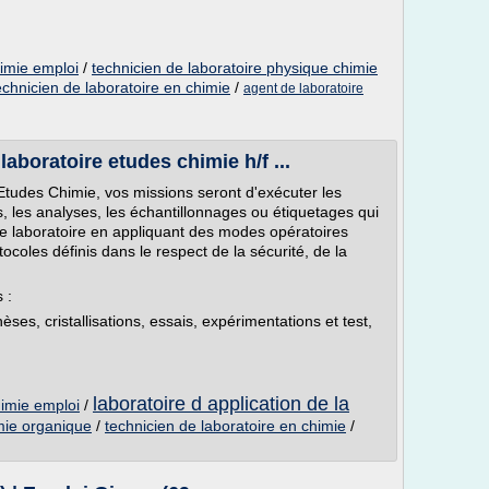
himie emploi
/
technicien de laboratoire physique chimie
echnicien de laboratoire en chimie
/
agent de laboratoire
laboratoire etudes chimie h/f ...
Etudes Chimie, vos missions seront d'exécuter les
ais, les analyses, les échantillonnages ou étiquetages qui
de laboratoire en appliquant des modes opératoires
tocoles définis dans le respect de la sécurité, de la
 :
es, cristallisations, essais, expérimentations et test,
laboratoire d application de la
himie emploi
/
imie organique
/
technicien de laboratoire en chimie
/