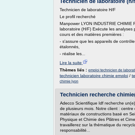
Technicien de laboratoire (h/f
Technicien de laboratoire H/F
Le profil recherché
Manpower LYON INDUSTRIE CHIMIE PHA
laboratoire (H/F) Exécute les analyses p
cours et des matières premières :
- s'assure que les appareils de contrôle
étalonnés,
- réalise les...
Lire la suite
Thèmes liés :
emploi technicien de laborat
technicien laboratoire chimie emploi
/
t
chimie lyon
Technicien recherche chimie(h/
Adecco Scientifique Idf recherche un(e
de plusieurs mois. Notre client : centr
matériaux de constructions basé en Sei
Physique et Chimie des Plâtres et Ciment
travaillerez sur la thématique du recyc
responsabilité...