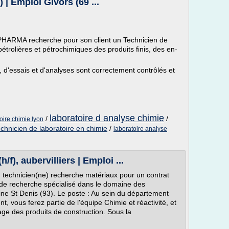
) | Emploi Givors (69 ...
RMA recherche pour son client un Technicien de
étrolières et pétrochimiques des produits finis, des en-
, d'essais et d'analyses sont correctement contrôlés et
laboratoire d analyse chimie
/
/
oire chimie lyon
echnicien de laboratoire en chimie
/
laboratoire analyse
f), aubervilliers | Emploi ...
) technicien(ne) recherche matériaux pour un contrat
e de recherche spécialisé dans le domaine des
ne St Denis (93). Le poste : Au sein du département
, vous ferez partie de l'équipe Chimie et réactivité, et
lage des produits de construction. Sous la