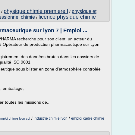
physique chimie premiere l
physique et
/
/
licence physique chimie
fessionnel chimie
/
maceutique sur lyon 7 | Emploi ...
RMA recherche pour son client, un acteur du
, 3 Opérateur de production pharmaceutique sur Lyon
nregistrement des données brutes dans les dossiers de
ualité ISO 9001,
eutique sous blister en zone d'atmosphère controlée
, emballage,
r toutes les missions de...
/
/
industrie chimie lyon
emploi cadre chimie
mploi chimie lyon cdi