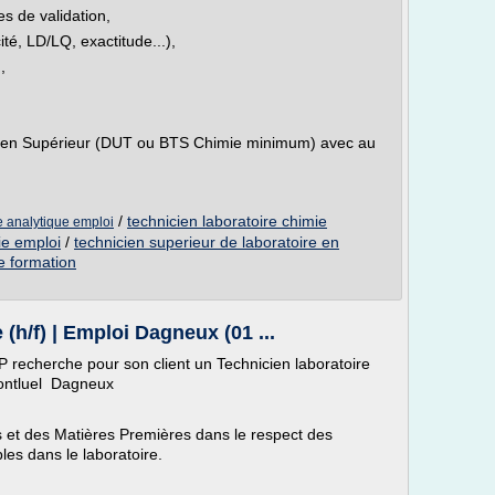
es de validation,
cité, LD/LQ, exactitude...),
,
icien Supérieur (DUT ou BTS Chimie minimum) avec au
/
technicien laboratoire chimie
e analytique emploi
ie emploi
/
technicien superieur de laboratoire en
e formation
(h/f) | Emploi Dagneux (01 ...
herche pour son client un Technicien laboratoire
Montluel Dagneux
is et des Matières Premières dans le respect des
les dans le laboratoire.