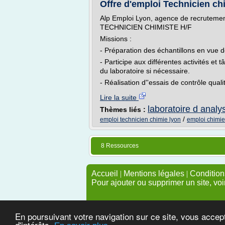
Offre d'emploi Technicien chi
Alp Emploi Lyon, agence de recrutement
TECHNICIEN CHIMISTE H/F
Missions :
- Préparation des échantillons en vue d
- Participe aux différentes activités et
du laboratoire si nécessaire.
- Réalisation d''essais de contrôle qua
Lire la suite
laboratoire d analy
Thèmes liés :
/
emploi technicien chimie lyon
emploi chimie
8 Ressources
Accueil
|
Mentions légales
|
Conditions
Pour ajouter ou supprimer un site, voi
En poursuivant votre navigation sur ce site, vous accep
d'intérêts.