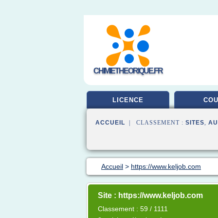
CHIMIETHEORIQUE.FR
LICENCE
CO
ACCUEIL
| CLASSEMENT :
SITES
,
AU
Accueil
>
https://www.keljob.com
Site : https://www.keljob.com
Classement : 59 / 1111