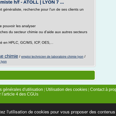
miste h/f - ATOLL | LYON 7 ...
 généraliste, recherche pour l'un de ses clients un
e pouvoir les analyser
 tâches du secteur chimie ou d'aide aux autres secteurs
lité en HPLC, GC/MS, ICP, OES,...
se chimie
/
/
emploi technicien de laboratoire chimie lyon
 lyon
 générales d'utilisation
|
Utilisation des cookies
|
Contact à pro
r l'article 4 des CGUs
tez l'utilisation de cookies pour vous proposer des contenu