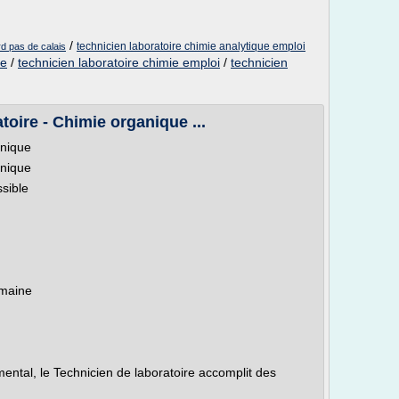
/
technicien laboratoire chimie analytique emploi
rd pas de calais
ue
/
technicien laboratoire chimie emploi
/
technicien
toire - Chimie organique ...
anique
anique
ssible
n
emaine
ental, le Technicien de laboratoire accomplit des