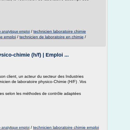
/
technicien laboratoire chimie
e analytique emploi
ie emploi
/
technicien de laboratoire en chimie
/
ico-chimie (h/f) | Emploi ...
client, un acteur du secteur des Industries
icien de laboratoire physico-Chimie (H/F) .Vos
ues selon les méthodes de contrôle adaptées
/
technicien laboratoire chimie emploi
e analytique emploi