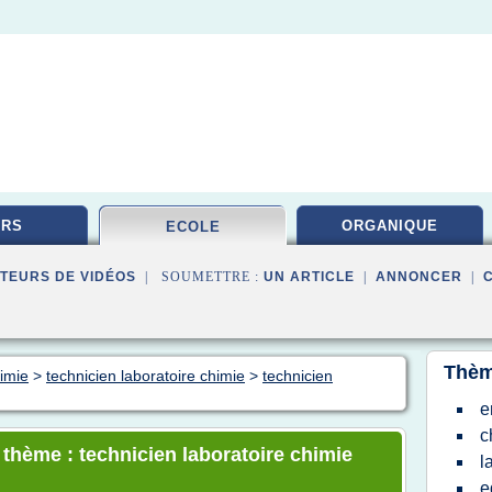
URS
ORGANIQUE
ECOLE
TEURS DE VIDÉOS
| SOUMETTRE :
UN ARTICLE
|
ANNONCER
|
Thèm
himie
>
technicien laboratoire chimie
>
technicien
e
c
 thème : technicien laboratoire chimie
l
e