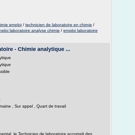
himie emploi
/
technicien de laboratoire en chimie
/
ploi laboratoire analyse chimie
/
emploi laboratoire
toire - Chimie analytique ...
ytique
ytique
ssible
n
t
emaine , Sur appel , Quart de travail
ental, le Technicien de laboratoire accompli des