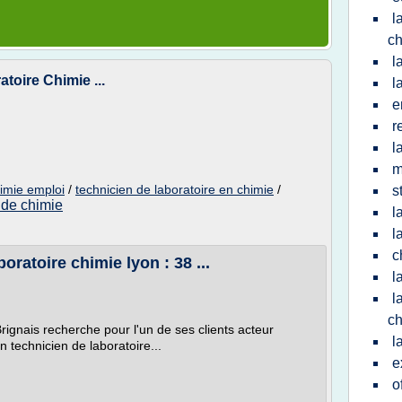
l
ch
l
toire Chimie ...
l
e
r
l
m
himie emploi
/
technicien de laboratoire en chimie
/
s
 de chimie
l
l
c
oratoire chimie lyon : 38 ...
l
l
ch
rignais recherche pour l'un de ses clients acteur
l
 technicien de laboratoire...
e
o