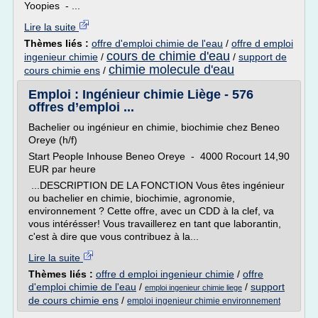
Yoopies - ...
Lire la suite
Thèmes liés :
offre d'emploi chimie de l'eau
/
offre d emploi
cours de chimie d'eau
ingenieur chimie
/
/
support de
chimie molecule d'eau
cours chimie ens
/
Emploi : Ingénieur chimie Liège - 576
offres d’emploi ...
Bachelier ou ingénieur en chimie, biochimie chez Beneo
Oreye (h/f)
Start People Inhouse Beneo Oreye - 4000 Rocourt 14,90
EUR par heure
...DESCRIPTION DE LA FONCTION Vous êtes ingénieur
ou bachelier en chimie, biochimie, agronomie,
environnement ? Cette offre, avec un CDD à la clef, va
vous intérésser! Vous travaillerez en tant que laborantin,
c'est à dire que vous contribuez à la...
Lire la suite
Thèmes liés :
offre d emploi ingenieur chimie
/
offre
d'emploi chimie de l'eau
/
/
support
emploi ingenieur chimie liege
de cours chimie ens
/
emploi ingenieur chimie environnement