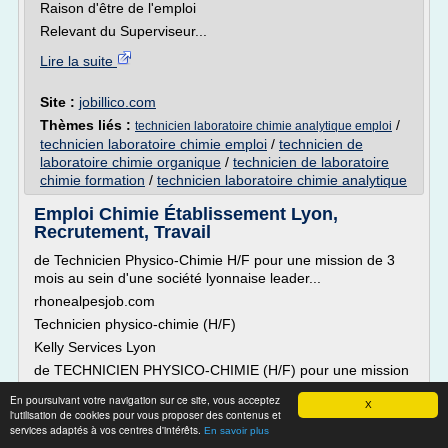
Raison d'être de l'emploi
Relevant du Superviseur...
Lire la suite
Site :
jobillico.com
Thèmes liés :
/
technicien laboratoire chimie analytique emploi
technicien laboratoire chimie emploi
/
technicien de
laboratoire chimie organique
/
technicien de laboratoire
chimie formation
/
technicien laboratoire chimie analytique
Emploi Chimie Établissement Lyon,
Recrutement, Travail
de Technicien Physico-Chimie H/F pour une mission de 3
mois au sein d'une société lyonnaise leader...
rhonealpesjob.com
Technicien physico-chimie (H/F)
Kelly Services Lyon
de TECHNICIEN PHYSICO-CHIMIE (H/F) pour une mission
de 3 mois au sein d'une société lyonnaise leader... et
En poursuivant votre navigation sur ce site, vous acceptez
pharmacopées européennes. VOTRE PROFIL : * Bac +2/+3
X
l'utilisation de cookies pour vous proposer des contenus et
en chimie analytique * Expérience en...
services adaptés à vos centres d'intérêts.
En savoir plus