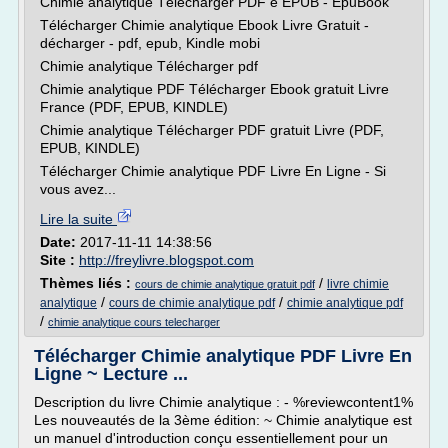
Chimie analytique Télécharger PDF e EPUB - EpuBook
Télécharger Chimie analytique Ebook Livre Gratuit -
décharger - pdf, epub, Kindle mobi
Chimie analytique Télécharger pdf
Chimie analytique PDF Télécharger Ebook gratuit Livre
France (PDF, EPUB, KINDLE)
Chimie analytique Télécharger PDF gratuit Livre (PDF,
EPUB, KINDLE)
Télécharger Chimie analytique PDF Livre En Ligne - Si
vous avez...
Lire la suite
Date:
2017-11-11 14:38:56
Site :
http://freylivre.blogspot.com
Thèmes liés :
/
livre chimie
cours de chimie analytique gratuit pdf
/
/
analytique
cours de chimie analytique pdf
chimie analytique pdf
/
chimie analytique cours telecharger
Télécharger Chimie analytique PDF Livre En
Ligne ~ Lecture ...
Description du livre Chimie analytique : - %reviewcontent1%
Les nouveautés de la 3ème édition: ~ Chimie analytique est
un manuel d'introduction conçu essentiellement pour un