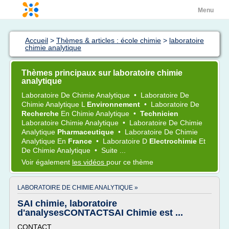
Menu
Accueil
>
Thèmes & articles : école chimie
>
laboratoire
chimie analytique
Thèmes principaux sur laboratoire chimie
analytique
Laboratoire
De
Chimie Analytique
•
Laboratoire
De
Chimie Analytique
L
Environnement
•
Laboratoire
De
Recherche
En
Chimie Analytique
•
Technicien
Laboratoire Chimie Analytique
•
Laboratoire
De
Chimie
Analytique
Pharmaceutique
•
Laboratoire
De
Chimie
Analytique
En
France
•
Laboratoire
D
Electrochimie
Et
De
Chimie Analytique
•
Suite ...
Voir également
les vidéos
pour ce thème
LABORATOIRE DE CHIMIE ANALYTIQUE »
SAI chimie, laboratoire
d'analysesCONTACTSAI Chimie est ...
CONTACT