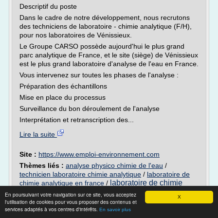
Descriptif du poste
Dans le cadre de notre développement, nous recrutons
des techniciens de laboratoire - chimie analytique (F/H),
pour nos laboratoires de Vénissieux.
Le Groupe CARSO possède aujourd'hui le plus grand
parc analytique de France, et le site (siège) de Vénissieux
est le plus grand laboratoire d'analyse de l'eau en France.
Vous intervenez sur toutes les phases de l'analyse :
Préparation des échantillons
Mise en place du processus
Surveillance du bon déroulement de l'analyse
Interprétation et retranscription des...
Lire la suite
Site :
https://www.emploi-environnement.com
Thèmes liés :
analyse physico chimie de l'eau
/
technicien laboratoire chimie analytique
/
laboratoire de
laboratoire de chimie
chimie analytique en france
/
analytique de l environnement
laboratoire de
/
En poursuivant votre navigation sur ce site, vous acceptez
X
chimie analytique
l'utilisation de cookies pour vous proposer des contenus et
services adaptés à vos centres d'intérêts.
En savoir plus
Technicien de laboratoire - chimie