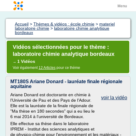
Menu
Accueil
>
Thèmes & vidéos : école chimie
>
materiel
laboratoire chimie
>
laboratoire chimie analytique
bordeaux
Vidéos sélectionnées pour le thème :
laboratoire chimie analytique bordeaux
1 Vidéos
→
Voir également
12 Articles
pour ce thème
MT180S Ariane Donard - lauréate finale régionale
aquitaine
Ariane Donard est doctorante en chimie à
voir la vidéo
l'Université de Pau et des Pays de l'Adour.
Elle est la lauréate de la finale régionale de
"Ma thèse en 180 secondes" qui a eu lieu le
6 mai 2014 à l'université de Bordeaux.
Elle effectue sa thèse dans le laboratoire
IPREM - Institut des sciences analytiques et
de physico-chimie pour l'environnement et les matériaux -