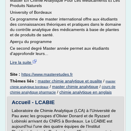
Master En Chimie Analytique Pour Les Médicaments Et Les
Produits Naturels
University of Bordeaux
Ce programme de master international offre aux étudiants
des connaissances théoriques et pratiques dans le domaine
du contrôle analytique des médicaments à base de plantes
et de produits de santé.
Aperçu du programme
Ce second degré Master année permet aux étudiants
d'approfondir leurs...
Lire la suite
Site :
https://www.masteretudes.fr
Thèmes liés :
master chimie analytique et qualite
/
master
/
master chimie analytique
/
cours de
chimie analytique bordeaux
/
chimie analytique en anglais
chimie analytique pharmacie
Accueil - LCABIE
Laboratoire de Chimie Analytique (LCA) à l'Université de
Pau avec les groupes d'Olivier Donard et de Ryszard
Lobinski arrivant du CNRS à Bordeaux. Le LCABIE est
aujourd'hui l'une des quatre équipes de l'Institut