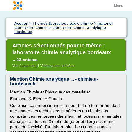
Menu
Accueil
>
Thèmes & articles : école chimie
>
materiel
laboratoire chimie
>
laboratoire chimie analytique
bordeaux
Articles sélectionnés pour le thème :
laboratoire chimie analytique bordeaux
12 articles
→
Voir également
1 Vidéos
pour ce thème
Mention Chimie analytique ... - chimie.u-
bordeaux.fr
Mention Chimie et Physique des matériaux
Etudiante © Etienne Gaudin
Cette licence professionnelle a pour but de former pendant
une année des techniciens supérieurs en chimie aux
compétences renforcées dans les méthodes instrumentales
d'analyse et de contrôle afin de gérer et d'organiser une
partie de l'activité d'un laboratoire. Les connaissances