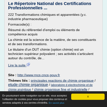
Le Répertoire National des Certifications
Professionnelles ...
222 Transformations chimiques et apparentées (y.c.
industrie pharmaceutique)
Formacode(s) :
Résumé du référentiel d'emploi ou éléments de
compétence acquis
La chimie est la science de la matière, de ses constituants
et de ses transformations.
Le titulaire d'un DUT chimie (option chimie) est un
technicien supérieur polyvalent ; ses activités s'articulent
autour du contrôle, de...
Lire la suite
Site :
http://www.rncp.cncp.gouv.fr
Thèmes liés :
principales reactions de chimie organique
/
etude chimie organique
/
laboratoire d electrochimie et de
/
chimie organique fine et industrielle
/
chimie analytique
laboratoire d analyse chimie
En poursuivant votre navigation sur ce site, vous acceptez
X
l'utilisation de cookies pour vous proposer des contenus et
DUT - PEDAGOGIE
services adaptés à vos centres d'intérêts.
En savoir plus