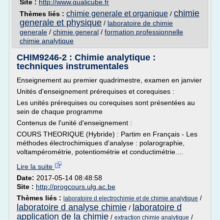
Site :
http://www.qualicube.fr
chimie
chimie generale et organique
Thèmes liés :
/
generale et physique
/
laboratoire de chimie
generale
/
chimie general
/
formation professionnelle
chimie analytique
CHIM9246-2 : Chimie analytique :
techniques instrumentales
Enseignement au premier quadrimestre, examen en janvier
Unités d'enseignement prérequises et corequises :
Les unités prérequises ou corequises sont présentées au
sein de chaque programme
Contenus de l'unité d'enseignement :
COURS THEORIQUE (Hybride) : Partim en Français - Les
méthodes électrochimiques d'analyse : polarographie,
voltampérométrie, potentiométrie et conductimétrie....
Lire la suite
Date:
2017-05-14 08:48:58
Site :
http://progcours.ulg.ac.be
Thèmes liés :
/
laboratoire d electrochimie et de chimie analytique
laboratoire d analyse chimie
laboratoire d
/
application de la chimie
/
/
extraction chimie analytique