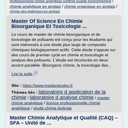
/
professionnelle chimie analytique controle qualite environnement
chimie analytique en anglais
/
chimie organique en anglais
/
chimie des materiaux en anglais
Master Of Science En Chimie
Bioorganique Et Toxicologie ...
Le cours de master de chimie bioorganique et de
toxicologie de polluants est conçu pour les étudiants qui
sont intéressés à une étude plus large de composés
chimiques biologiquement actifs. Cette étude s'appuie sur
des cours de premier cycle en chimie et toxicologie et
analyse des polluants. L'étude est structurée en deux
accent parallèle -Bioorganic chimie, la toxicologie des...
Lire la suite
Site :
https://www.masteretudes.fr
laboratoire d application de la
Thèmes liés :
chimie
laboratoire d analyse chimie
/
/
master
chimie analytique
/
licence professionnelle chimie
analytique
/
etude chimie biologie
Master Chimie Analytique et Qualité (CAQ) –
SFA – Unité de ...