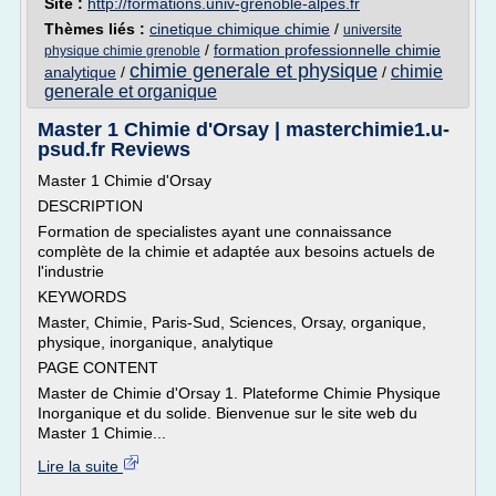
Site :
http://formations.univ-grenoble-alpes.fr
Thèmes liés :
cinetique chimique chimie
/
universite
/
formation professionnelle chimie
physique chimie grenoble
chimie generale et physique
chimie
analytique
/
/
generale et organique
Master 1 Chimie d'Orsay | masterchimie1.u-
psud.fr Reviews
Master 1 Chimie d'Orsay
DESCRIPTION
Formation de specialistes ayant une connaissance
complète de la chimie et adaptée aux besoins actuels de
l'industrie
KEYWORDS
Master, Chimie, Paris-Sud, Sciences, Orsay, organique,
physique, inorganique, analytique
PAGE CONTENT
Master de Chimie d'Orsay 1. Plateforme Chimie Physique
Inorganique et du solide. Bienvenue sur le site web du
Master 1 Chimie...
Lire la suite