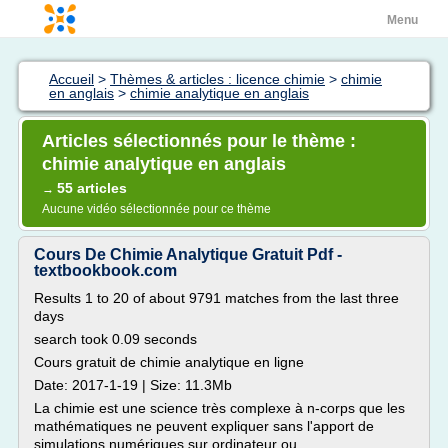
Menu
Accueil
>
Thèmes & articles : licence chimie
>
chimie
en anglais
>
chimie analytique en anglais
Articles sélectionnés pour le thème :
chimie analytique en anglais
55 articles
→
Aucune vidéo sélectionnée pour ce thème
Cours De Chimie Analytique Gratuit Pdf -
textbookbook.com
Results 1 to 20 of about 9791 matches from the last three
days
search took 0.09 seconds
Cours gratuit de chimie analytique en ligne
Date: 2017-1-19 | Size: 11.3Mb
La chimie est une science très complexe à n-corps que les
mathématiques ne peuvent expliquer sans l'apport de
simulations numériques sur ordinateur ou ......