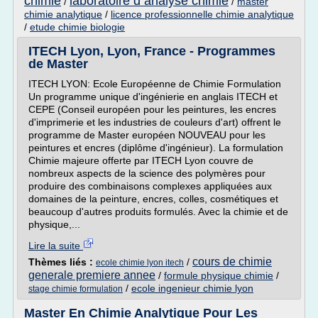
chimie
laboratoire d analyse chimie
/
/
master
chimie analytique
/
licence professionnelle chimie analytique
/
etude chimie biologie
ITECH Lyon, Lyon, France - Programmes
de Master
ITECH LYON: Ecole Européenne de Chimie Formulation
Un programme unique d'ingénierie en anglais ITECH et
CEPE (Conseil européen pour les peintures, les encres
d'imprimerie et les industries de couleurs d'art) offrent le
programme de Master européen NOUVEAU pour les
peintures et encres (diplôme d'ingénieur). La formulation
Chimie majeure offerte par ITECH Lyon couvre de
nombreux aspects de la science des polymères pour
produire des combinaisons complexes appliquées aux
domaines de la peinture, encres, colles, cosmétiques et
beaucoup d'autres produits formulés. Avec la chimie et de
physique,...
Lire la suite
cours de chimie
Thèmes liés :
/
ecole chimie lyon itech
generale premiere annee
/
formule physique chimie
/
/
ecole ingenieur chimie lyon
stage chimie formulation
Master En Chimie Analytique Pour Les