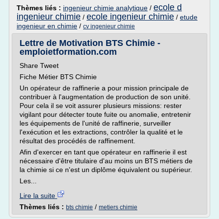
ecole d
Thèmes liés :
ingenieur chimie analytique
/
ingenieur chimie
ecole ingenieur chimie
/
/
etude
ingenieur en chimie
/
cv ingenieur chimie
Lettre de Motivation BTS Chimie -
emploietformation.com
Share Tweet
Fiche Métier BTS Chimie
Un opérateur de raffinerie a pour mission principale de
contribuer à l'augmentation de production de son unité.
Pour cela il se voit assurer plusieurs missions: rester
vigilant pour détecter toute fuite ou anomalie, entretenir
les équipements de l'unité de raffinerie, surveiller
l'exécution et les extractions, contrôler la qualité et le
résultat des procédés de raffinement.
Afin d'exercer en tant que opérateur en raffinerie il est
nécessaire d'être titulaire d'au moins un BTS métiers de
la chimie si ce n'est un diplôme équivalent ou supérieur.
Les...
Lire la suite
Thèmes liés :
/
bts chimie
metiers chimie