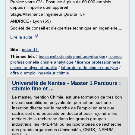
Publiez votre CV - Postulez à plus de 60 000 emplois
depuis n'importe quel appareil
Stage/Alternance Ingénieur Qualité H/F
ANDRICE - Lyon (69)
Société de conseil et d'expertise technique en ingénierie,...
Lire la suite
Site :
indeed.fr
Thèmes liés :
/
licence
licence professionnelle chimie analytique lyon
professionnelle chimie analytique
/
licence professionnelle
chimie analyse et qualite
/
laboratoire de chimie ens lyon
/
offre d emploi ingenieur chimie
Université de Nantes - Master 1 Parcours :
Chimie fine et ...
Le master, mention Chimie, est une formation de très bon
niveau scientifique, polyvalente, permettant soit une
insertion directe sur le marché de l'emploi en tant que
cadre, soit une poursuite en doctorat pour rejoindre les
métiers de la recherche dans les grands groupes
industriels, les PME-PMI ou les laboratoires de recherche
des grands organismes (Universités, CNRS, INSERM,