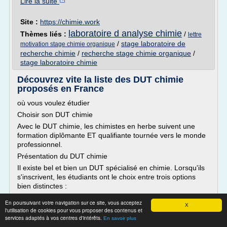
Lire la suite
Site :
https://chimie.work
laboratoire d analyse chimie
Thèmes liés :
/
lettre
/
stage laboratoire de
motivation stage chimie organique
recherche chimie
/
recherche stage chimie organique
/
stage laboratoire chimie
Découvrez vite la liste des DUT chimie
proposés en France
où vous voulez étudier
Choisir son DUT chimie
Avec le DUT chimie, les chimistes en herbe suivent une
formation diplômante ET qualifiante tournée vers le monde
professionnel.
Présentation du DUT chimie
Il existe bel et bien un DUT spécialisé en chimie. Lorsqu'ils
s'inscrivent, les étudiants ont le choix entre trois options
bien distinctes :
Option chimie analytique et de synthèse
En poursuivant votre navigation sur ce site, vous acceptez
X
Option...
l'utilisation de cookies pour vous proposer des contenus et
services adaptés à vos centres d'intérêts.
En savoir plus
Lire la suite