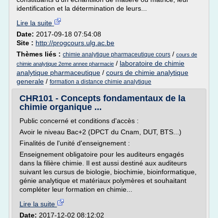
identification et la détermination de leurs...
Lire la suite
Date:
2017-09-18 07:54:08
Site :
http://progcours.ulg.ac.be
Thèmes liés :
/
chimie analytique pharmaceutique cours
cours de
/
laboratoire de chimie
chimie analytique 2eme annee pharmacie
analytique pharmaceutique
/
cours de chimie analytique
generale
/
formation a distance chimie analytique
CHR101 - Concepts fondamentaux de la
chimie organique ...
Public concerné et conditions d'accès :
Avoir le niveau Bac+2 (DPCT du Cnam, DUT, BTS...)
Finalités de l'unité d'enseignement :
Enseignement obligatoire pour les auditeurs engagés
dans la filière chimie. Il est aussi destiné aux auditeurs
suivant les cursus de biologie, biochimie, bioinformatique,
génie analytique et matériaux polymères et souhaitant
compléter leur formation en chimie...
Lire la suite
Date:
2017-12-02 08:12:02