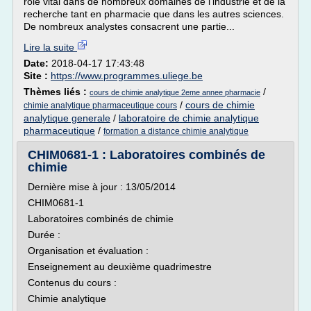
rôle vital dans de nombreux domaines de l'industrie et de la
recherche tant en pharmacie que dans les autres sciences.
De nombreux analystes consacrent une partie...
Lire la suite
Date:
2018-04-17 17:43:48
Site :
https://www.programmes.uliege.be
Thèmes liés :
/
cours de chimie analytique 2eme annee pharmacie
/
cours de chimie
chimie analytique pharmaceutique cours
analytique generale
/
laboratoire de chimie analytique
pharmaceutique
/
formation a distance chimie analytique
CHIM0681-1 : Laboratoires combinés de
chimie
Dernière mise à jour : 13/05/2014
CHIM0681-1
Laboratoires combinés de chimie
Durée :
Organisation et évaluation :
Enseignement au deuxième quadrimestre
Contenus du cours :
Chimie analytique