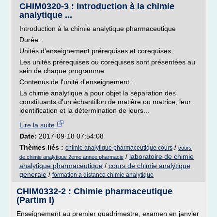
CHIM0320-3 : Introduction à la chimie
analytique ...
Introduction à la chimie analytique pharmaceutique
Durée :
Unités d'enseignement prérequises et corequises :
Les unités prérequises ou corequises sont présentées au
sein de chaque programme
Contenus de l'unité d'enseignement :
La chimie analytique a pour objet la séparation des
constituants d'un échantillon de matière ou matrice, leur
identification et la détermination de leurs...
Lire la suite
Date:
2017-09-18 07:54:08
Thèmes liés :
/
chimie analytique pharmaceutique cours
cours
/
laboratoire de chimie
de chimie analytique 2eme annee pharmacie
analytique pharmaceutique
/
cours de chimie analytique
generale
/
formation a distance chimie analytique
CHIM0332-2 : Chimie pharmaceutique
(Partim I)
Enseignement au premier quadrimestre, examen en janvier