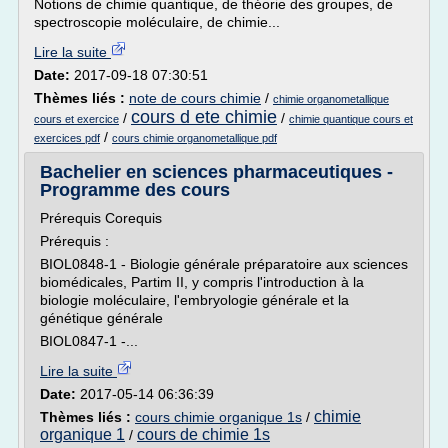
Notions de chimie quantique, de théorie des groupes, de
spectroscopie moléculaire, de chimie...
Lire la suite
Date:
2017-09-18 07:30:51
Thèmes liés :
note de cours chimie
/
chimie organometallique
cours d ete chimie
/
/
cours et exercice
chimie quantique cours et
/
exercices pdf
cours chimie organometallique pdf
Bachelier en sciences pharmaceutiques -
Programme des cours
Prérequis Corequis
Prérequis :
BIOL0848-1 - Biologie générale préparatoire aux sciences
biomédicales, Partim II, y compris l'introduction à la
biologie moléculaire, l'embryologie générale et la
génétique générale
BIOL0847-1 -...
Lire la suite
Date:
2017-05-14 06:36:39
chimie
Thèmes liés :
cours chimie organique 1s
/
organique 1
cours de chimie 1s
/