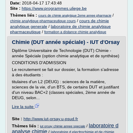
Date:
2018-04-17 17:43:48
Site :
https://www.programmes.uliege.be
Thèmes liés :
/
cours de chimie analytique 2eme annee pharmacie
/
cours de chimie
chimie analytique pharmaceutique cours
analytique generale
/
laboratoire de chimie analytique
pharmaceutique
/
formation a distance chimie analytique
Chimie (DUT année spéciale) - IUT d'Orsay
Diplôme Universitaire de Technologie (DUT) Chimie -
année Spéciale (option chimie analytique et de synthèse)
CONDITIONS D'ADMISSION
Le recrutement se fait sur dossier, la formation s'adresse
à des étudiants :
titulaires d'un L2 (DEUG) : sciences de la matière,
sciences de la vie, d'un BTS, de certains DUT et justifiant
d'un niveau BAC+2 (classes spéciales, 2ème année de
DEUG, selon...
Lire la suite
Site :
http://www.iut-orsay.u-psud.fr
laboratoire d
Thèmes liés :
/
iut orsay chimie annee speciale
analyse chimie
/
laboratoire d electrochimie et de chimie