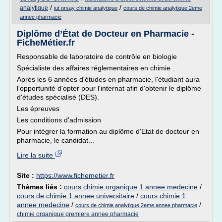
/
/
analytique
iut orsay chimie analytique
cours de chimie analytique 2eme
annee pharmacie
Diplôme d’État de Docteur en Pharmacie -
FicheMétier.fr
Responsable de laboratoire de contrôle en biologie
Spécialiste des affaires réglementaires en chimie .
Après les 6 années d'études en pharmacie, l'étudiant aura
l'opportunité d'opter pour l'internat afin d'obtenir le diplôme
d'études spécialisé (DES).
Les épreuves
Les conditions d'admission
Pour intégrer la formation au diplôme d'Etat de docteur en
pharmacie, le candidat...
Lire la suite
Site :
https://www.fichemetier.fr
Thèmes liés :
cours chimie organique 1 annee medecine
/
cours de chimie 1 annee universitaire
/
cours chimie 1
annee medecine
/
/
cours de chimie analytique 2eme annee pharmacie
chimie organique premiere annee pharmacie