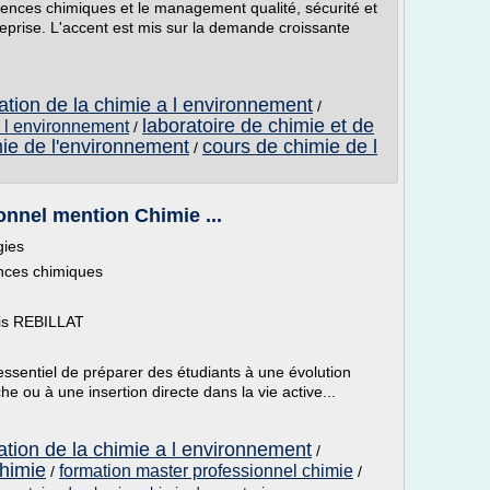
ences chimiques et le management qualité, sécurité et
prise. L'accent est mis sur la demande croissante
cation de la chimie a l environnement
/
laboratoire de chimie et de
e l environnement
/
ie de l'environnement
cours de chimie de l
/
onnel mention Chimie ...
gies
nces chimiques
cis REBILLAT
essentiel de préparer des étudiants à une évolution
he ou à une insertion directe dans la vie active...
cation de la chimie a l environnement
/
chimie
formation master professionnel chimie
/
/