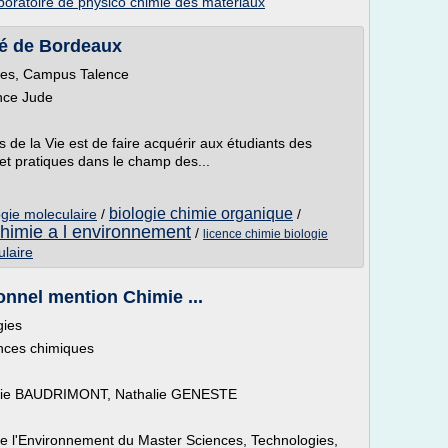
boratoire de physico chimie des materiaux
ité de Bordeaux
rres, Campus Talence
ence Jude
s de la Vie est de faire acquérir aux étudiants des
et pratiques dans le champ des...
biologie chimie organique
ogie moleculaire
/
/
 chimie a l environnement
/
licence chimie biologie
ulaire
onnel mention Chimie ...
gies
nces chimiques
galie BAUDRIMONT, Nathalie GENESTE
 de l'Environnement du Master Sciences, Technologies,