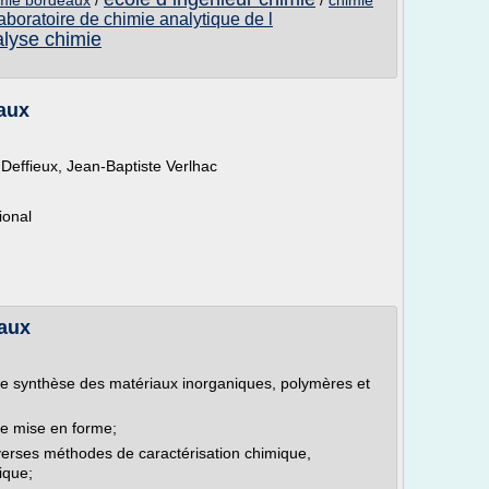
imie bordeaux
/
/
chimie
aboratoire de chimie analytique de l
alyse chimie
eaux
 Deffieux, Jean-Baptiste Verlhac
ional
eaux
de synthèse des matériaux inorganiques, polymères et
de mise en forme;
diverses méthodes de caractérisation chimique,
ique;