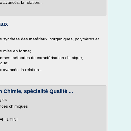
 avancés: la relation...
eaux
de synthèse des matériaux inorganiques, polymères et
de mise en forme;
diverses méthodes de caractérisation chimique,
ique;
 avancés: la relation...
Chimie, spécialité Qualité ...
gies
nces chimiques
VELLUTINI