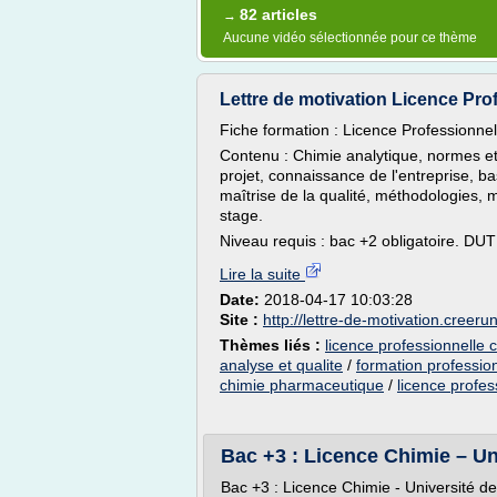
82 articles
→
Aucune vidéo sélectionnée pour ce thème
Lettre de motivation Licence Prof
Fiche formation : Licence Professionne
Contenu : Chimie analytique, normes e
projet, connaissance de l'entreprise, ba
maîtrise de la qualité, méthodologies, m
stage.
Niveau requis : bac +2 obligatoire. DUT
Lire la suite
Date:
2018-04-17 10:03:28
Site :
http://lettre-de-motivation.creer
Thèmes liés :
licence professionnelle 
analyse et qualite
/
formation professio
chimie pharmaceutique
/
licence profes
Bac +3 : Licence Chimie – Univ
Bac +3 : Licence Chimie - Université de