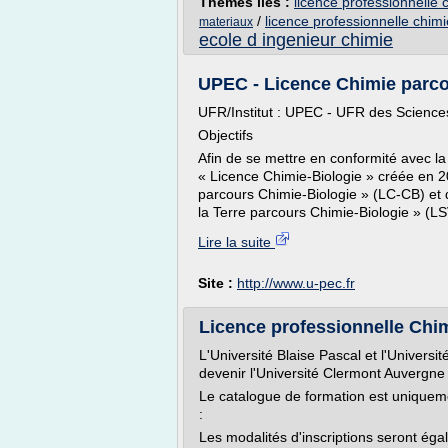
Thèmes liés :
licence professionnelle
/
licence professionnelle chim
materiaux
ecole d ingenieur chimie
UPEC - Licence Chimie parco
UFR/Institut : UPEC - UFR des Sciences
Objectifs
Afin de se mettre en conformité avec la
« Licence Chimie-Biologie » créée en 
parcours Chimie-Biologie » (LC-CB) et d
la Terre parcours Chimie-Biologie » (LS
Lire la suite
Site :
http://www.u-pec.fr
Licence professionnelle Chim
L'Université Blaise Pascal et l'Univers
devenir l'Université Clermont Auvergne
Le catalogue de formation est uniquemen
:
Les modalités d'inscriptions seront égal