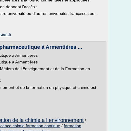
ompétences à la fois fondamentales et appliquées.
en donnant l'accès :
tre université ou d'autres universités françaises ou...
ouen.fr
 pharmaceutique à Armentières ...
utique à Armentières
utique à Armentières
 Métiers de l'Enseignement et de la Formation en
S
gnement et de la formation en physique et chimie est
cation de la chimie a l environnement
/
licence chimie formation continue
/
formation