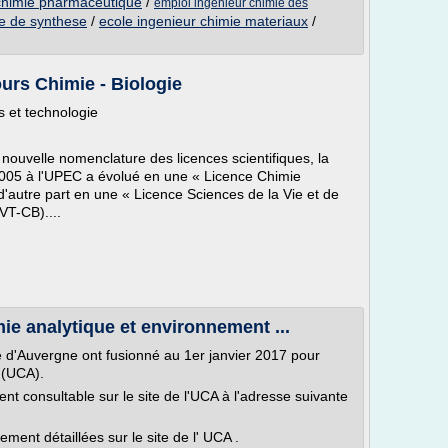
 chimie pharmaceutique
/
emploi ingenieur chimie des
ie de synthese
/
ecole ingenieur chimie materiaux
/
urs Chimie - Biologie
 et technologie
 nouvelle nomenclature des licences scientifiques, la
2005 à l'UPEC a évolué en une « Licence Chimie
'autre part en une « Licence Sciences de la Vie et de
VT-CB)....
ie analytique et environnement ...
ité d'Auvergne ont fusionné au 1er janvier 2017 pour
 (UCA).
t consultable sur le site de l'UCA à l'adresse suivante
ement détaillées sur le site de l' UCA .