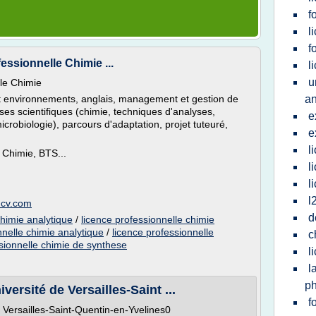
f
l
f
essionnelle Chimie ...
l
u
lle Chimie
t environnements, anglais, management et gestion de
a
ses scientifiques (chimie, techniques d'analyses,
e
icrobiologie), parcours d'adaptation, projet tuteuré,
e
l
 Chimie, BTS...
l
l
l
uncv.com
d
chimie analytique
/
licence professionnelle chimie
nnelle chimie analytique
/
licence professionnelle
c
sionnelle chimie de synthese
l
l
p
ersité de Versailles-Saint ...
f
 Versailles-Saint-Quentin-en-Yvelines0