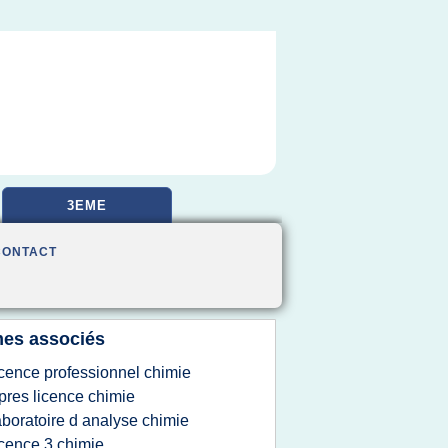
3EME
CONTACT
es associés
icence professionnel chimie
pres licence chimie
aboratoire d analyse chimie
icence 3 chimie