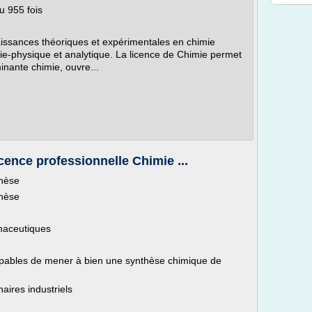
Lu 955 fois
ssances théoriques et expérimentales en chimie
ie-physique et analytique. La licence de Chimie permet
inante chimie, ouvre...
cence professionnelle Chimie ...
thèse
thèse
rmaceutiques
apables de mener à bien une synthèse chimique de
ires industriels