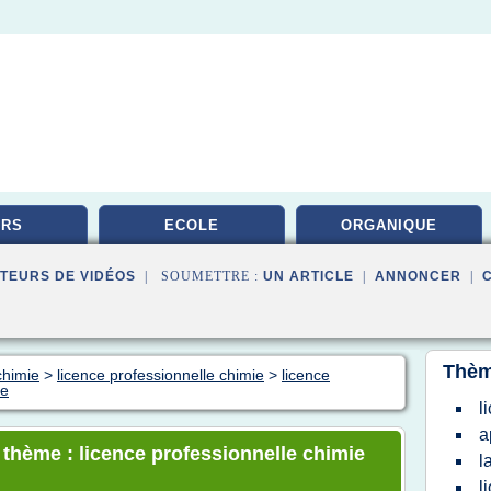
URS
ECOLE
ORGANIQUE
TEURS DE VIDÉOS
| SOUMETTRE :
UN ARTICLE
|
ANNONCER
|
Thèm
chimie
>
licence professionnelle chimie
>
licence
ue
l
a
e thème : licence professionnelle chimie
l
l