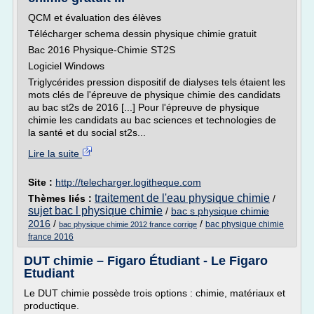
QCM et évaluation des élèves
Télécharger schema dessin physique chimie gratuit
Bac 2016 Physique-Chimie ST2S
Logiciel Windows
Triglycérides pression dispositif de dialyses tels étaient les
mots clés de l'épreuve de physique chimie des candidats
au bac st2s de 2016 [...] Pour l'épreuve de physique
chimie les candidats au bac sciences et technologies de
la santé et du social st2s...
Lire la suite
Site :
http://telecharger.logitheque.com
traitement de l'eau physique chimie
Thèmes liés :
/
sujet bac l physique chimie
/
bac s physique chimie
2016
/
/
bac physique chimie
bac physique chimie 2012 france corrige
france 2016
DUT chimie – Figaro Étudiant - Le Figaro
Etudiant
Le DUT chimie possède trois options : chimie, matériaux et
productique.