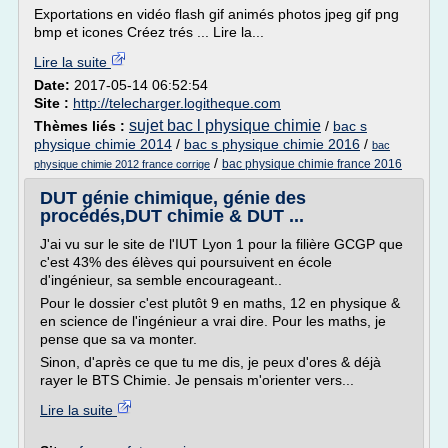
Exportations en vidéo flash gif animés photos jpeg gif png
bmp et icones Créez trés ... Lire la...
Lire la suite
Date:
2017-05-14 06:52:54
Site :
http://telecharger.logitheque.com
sujet bac l physique chimie
Thèmes liés :
/
bac s
physique chimie 2014
/
bac s physique chimie 2016
/
bac
/
bac physique chimie france 2016
physique chimie 2012 france corrige
DUT génie chimique, génie des
procédés,DUT chimie & DUT ...
J'ai vu sur le site de l'IUT Lyon 1 pour la filière GCGP que
c'est 43% des élèves qui poursuivent en école
d'ingénieur, sa semble encourageant..
Pour le dossier c'est plutôt 9 en maths, 12 en physique &
en science de l'ingénieur a vrai dire. Pour les maths, je
pense que sa va monter.
Sinon, d'après ce que tu me dis, je peux d'ores & déjà
rayer le BTS Chimie. Je pensais m'orienter vers...
Lire la suite