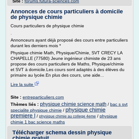
Site :
forums.futura-sciences.com
Annonces de cours particuliers à domicile
de physique chimie
Cours particuliers de physique chimie
.
Annonceurs ayant dèjà proposé des cours entre particuliers
durant les derniers mois *
Physique chimie Math, Physique/Chimie, SVT CRECY LA
CHAPELLE (77580) Jeune ingénieur chimiste de 23 ans
propose des cours particuliers de Maths, Physique/chimie
et SVT à domicile.Les cours sont adaptés à des élèves du
primaire au lycée.En plus des cours, une aide...
Lire la suite
Site :
entreparticuliers.com
physique chimie science math
Thèmes liés :
/
bac s svt
physique chimie
specialite physique chimie
/
premiere l
/
/
physique
physique chimie au college 4eme
chimie 1 bac science maths
Télécharger schema dessin physique
chimie gratuit ...