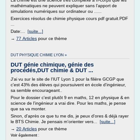
La chimie est une science très complexe à n-corps que les
mathématiques ne peuvent expliquer sans l'apport de
simulations numériques sur ordinateur ou ......
Exercices résolus de chimie physique cours pdf gratuit.PDF
...
Date:...
[suite...]
→
77 Articles
pour ce thème
DUT PHYSIQUE CHIMIE LYON »
DUT génie chimique, génie des
procédés,DUT chimie & DUT ...
J'ai vu sur le site de l'IUT Lyon 1 pour la filière GCGP que
c'est 43% des élèves qui poursuivent en école d'ingénieur,
sa semble encourageant..
Pour le dossier c'est plutôt 9 en maths, 12 en physique & en
science de l'ingénieur a vrai dire. Pour les maths, je pense
que sa va monter.
Sinon, d'après ce que tu me dis, je peux d'ores & déjà rayer
le BTS Chimie. Je pensais m'orienter vers...
[suite...]
→
20 Articles
pour ce thème
Voir également
: