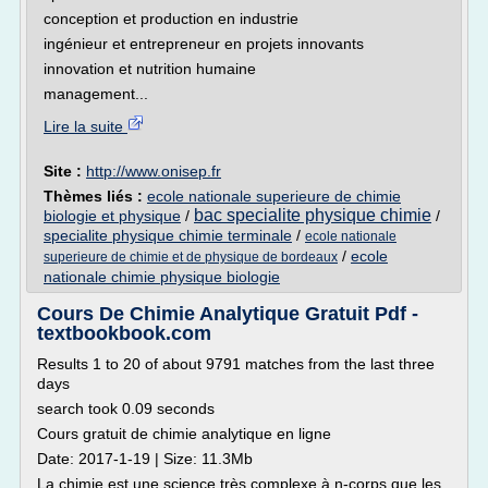
conception et production en industrie
ingénieur et entrepreneur en projets innovants
innovation et nutrition humaine
management...
Lire la suite
Site :
http://www.onisep.fr
Thèmes liés :
ecole nationale superieure de chimie
bac specialite physique chimie
biologie et physique
/
/
specialite physique chimie terminale
/
ecole nationale
/
ecole
superieure de chimie et de physique de bordeaux
nationale chimie physique biologie
Cours De Chimie Analytique Gratuit Pdf -
textbookbook.com
Results 1 to 20 of about 9791 matches from the last three
days
search took 0.09 seconds
Cours gratuit de chimie analytique en ligne
Date: 2017-1-19 | Size: 11.3Mb
La chimie est une science très complexe à n-corps que les