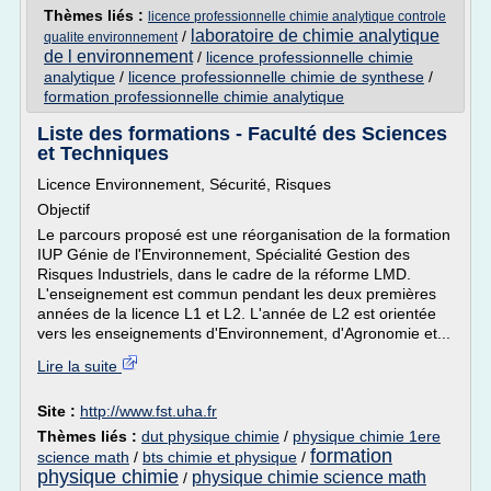
Thèmes liés :
licence professionnelle chimie analytique controle
laboratoire de chimie analytique
/
qualite environnement
de l environnement
/
licence professionnelle chimie
analytique
/
licence professionnelle chimie de synthese
/
formation professionnelle chimie analytique
Liste des formations - Faculté des Sciences
et Techniques
Licence Environnement, Sécurité, Risques
Objectif
Le parcours proposé est une réorganisation de la formation
IUP Génie de l'Environnement, Spécialité Gestion des
Risques Industriels, dans le cadre de la réforme LMD.
L'enseignement est commun pendant les deux premières
années de la licence L1 et L2. L'année de L2 est orientée
vers les enseignements d'Environnement, d'Agronomie et...
Lire la suite
Site :
http://www.fst.uha.fr
Thèmes liés :
dut physique chimie
/
physique chimie 1ere
formation
science math
/
bts chimie et physique
/
physique chimie
physique chimie science math
/