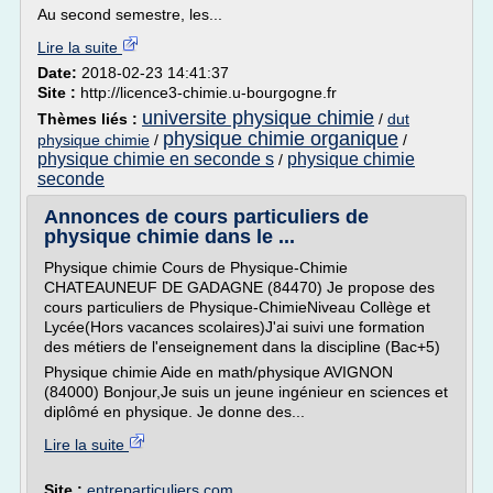
Au second semestre, les...
Lire la suite
Date:
2018-02-23 14:41:37
Site :
http://licence3-chimie.u-bourgogne.fr
universite physique chimie
Thèmes liés :
/
dut
physique chimie organique
physique chimie
/
/
physique chimie en seconde s
physique chimie
/
seconde
Annonces de cours particuliers de
physique chimie dans le ...
Physique chimie Cours de Physique-Chimie
CHATEAUNEUF DE GADAGNE (84470) Je propose des
cours particuliers de Physique-ChimieNiveau Collège et
Lycée(Hors vacances scolaires)J'ai suivi une formation
des métiers de l'enseignement dans la discipline (Bac+5)
Physique chimie Aide en math/physique AVIGNON
(84000) Bonjour,Je suis un jeune ingénieur en sciences et
diplômé en physique. Je donne des...
Lire la suite
Site :
entreparticuliers.com