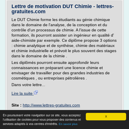
Lettre de motivation DUT Chimie - lettres-
gratuites.com
Le DUT Chimie forme les étudiants au génie chimique
dans le domaine de l'analyse, de la conception et du
contrôle d'un processus de chimie. A l'issue de cette
formation, ils pourront assister un ingénieur en qualité d'
aide-chimiste par exemple. Ce diplôme propose 3 options
: chimie analytique et de synthèse, chimie des matériaux
et chimie industrielle et prévoit le plus souvent des stages
dans le domaine de la chimie .
Les diplômés pourront ensuite approfondir leurs
connaissances en préparant une licence chimie et
envisager de travailler pour des grandes industries de
cosmétiques , ou entreprises pétrolières .
Dans votre lettre...
Lire la suite
Site :
http://www.lettres-gratuites.com
Thèmes liés :
/
dut
lettre de motivation inscription bts chimie
En poursuivant votre navigation sur ce site, vous acceptez
physique chimie
/
/
formation professionnelle
X
dut chimie
l'utilisation de cookies pour vous proposer des contenus et
chimie analytique
/
licence professionnelle chimie de
services adaptés à vos centres d'intérêts.
En savoir plus
synthese