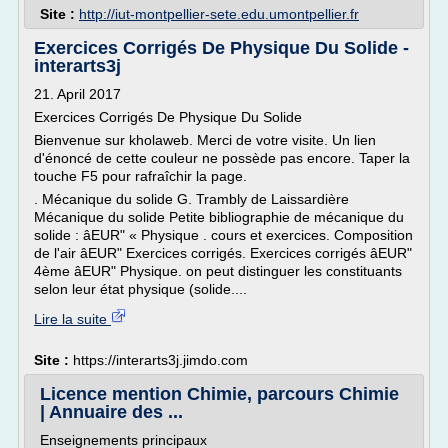
Site :
http://iut-montpellier-sete.edu.umontpellier.fr
Exercices Corrigés De Physique Du Solide -
interarts3j
21. April 2017
Exercices Corrigés De Physique Du Solide
Bienvenue sur kholaweb. Merci de votre visite. Un lien
d'énoncé de cette couleur ne possède pas encore. Taper la
touche F5 pour rafraîchir la page.
. Mécanique du solide G. Trambly de Laissardière
Mécanique du solide Petite bibliographie de mécanique du
solide : âEUR" « Physique . cours et exercices. Composition
de l'air âEUR" Exercices corrigés. Exercices corrigés âEUR"
4ème âEUR" Physique. on peut distinguer les constituants
selon leur état physique (solide....
Lire la suite
Site :
https://interarts3j.jimdo.com
Licence mention Chimie, parcours Chimie
| Annuaire des ...
Enseignements principaux