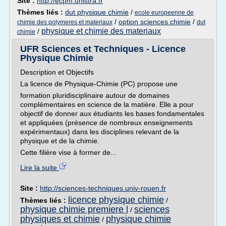
Site :
http://ecpm.unistra.fr
Thèmes liés :
dut physique chimie
/
ecole europeenne de
/
option sciences chimie
/
chimie des polymeres et materiaux
dut
physique et chimie des materiaux
/
chimie
UFR Sciences et Techniques - Licence
Physique Chimie
Description et Objectifs
La licence de Physique-Chimie (PC) propose une
formation pluridisciplinaire autour de domaines
complémentaires en science de la matière. Elle a pour
objectif de donner aux étudiants les bases fondamentales
et appliquées (présence de nombreux enseignements
expérimentaux) dans les disciplines relevant de la
physique et de la chimie.
Cette filière vise à former de...
Lire la suite
Site :
http://sciences-techniques.univ-rouen.fr
licence physique chimie
Thèmes liés :
/
physique chimie premiere l
sciences
/
physiques et chimie
physique chimie
/