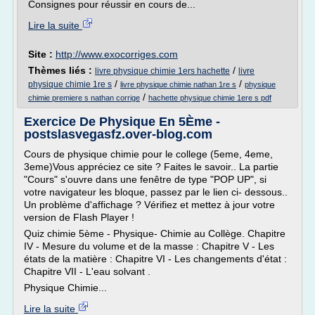
Consignes pour réussir en cours de...
Lire la suite
Site :
http://www.exocorriges.com
Thèmes liés :
/
livre physique chimie 1ers hachette
livre
/
/
physique chimie 1re s
livre physique chimie nathan 1re s
physique
/
chimie premiere s nathan corrige
hachette physique chimie 1ere s pdf
Exercice De Physique En 5Ème -
postslasvegasfz.over-blog.com
Cours de physique chimie pour le college (5eme, 4eme,
3eme)Vous appréciez ce site ? Faites le savoir.. La partie
"Cours" s'ouvre dans une fenêtre de type "POP UP", si
votre navigateur les bloque, passez par le lien ci- dessous..
Un problème d'affichage ? Vérifiez et mettez à jour votre
version de Flash Player !
Quiz chimie 5ème - Physique- Chimie au Collège. Chapitre
IV - Mesure du volume et de la masse : Chapitre V - Les
états de la matière : Chapitre VI - Les changements d'état :
Chapitre VII - L'eau solvant .
Physique Chimie...
Lire la suite