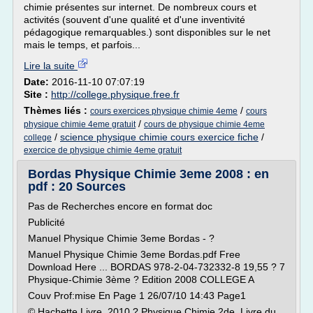
chimie présentes sur internet. De nombreux cours et
activités (souvent d'une qualité et d'une inventivité
pédagogique remarquables.) sont disponibles sur le net
mais le temps, et parfois...
Lire la suite
Date:
2016-11-10 07:07:19
Site :
http://college.physique.free.fr
Thèmes liés :
/
cours exercices physique chimie 4eme
cours
/
physique chimie 4eme gratuit
cours de physique chimie 4eme
/
science physique chimie cours exercice fiche
/
college
exercice de physique chimie 4eme gratuit
Bordas Physique Chimie 3eme 2008 : en
pdf : 20 Sources
Pas de Recherches encore en format doc
Publicité
Manuel Physique Chimie 3eme Bordas - ?
Manuel Physique Chimie 3eme Bordas.pdf Free
Download Here ... BORDAS 978-2-04-732332-8 19,55 ? 7
Physique-Chimie 3ème ? Edition 2008 COLLEGE A
Couv Prof:mise En Page 1 26/07/10 14:43 Page1
© Hachette Livre, 2010 ? Physique Chimie 2de, Livre du