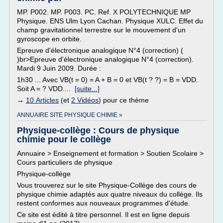
MP. P002. MP. P003. PC. Ref. X POLYTECHNIQUE MP
Physique. ENS Ulm Lyon Cachan. Physique XULC. Effet du
champ gravitationnel terrestre sur le mouvement d'un
gyroscope en orbite.
Epreuve d'électronique analogique N°4 (correction) (
)br>Epreuve d'électronique analogique N°4 (correction).
Mardi 9 Juin 2009. Durée :
1h30 ... Avec VB(t = 0) = A + B = 0 et VB(t ? ?) = B = VDD.
Soit A = ? VDD....
[suite...]
→
10 Articles
(et
2 Vidéos
) pour ce thème
ANNUAIRE SITE PHYSIQUE CHIMIE »
Physique-collège : Cours de physique
chimie pour le collège
Annuaire > Enseignement et formation > Soutien Scolaire >
Cours particuliers de physique
Physique-collège
Vous trouverez sur le site Physique-Collège des cours de
physique chimie adaptés aux quatre niveaux du collège. Ils
restent conformes aux nouveaux programmes d'étude.
Ce site est édité à titre personnel. Il est en ligne depuis