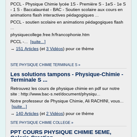
PCCL - Physique Chimie lycée 1S - Première S - 1eS - 1e S
- 1 S - Baccalauréat - BAC - Soutien scolaire aux cours en
animations flash interactives pédagogiques ...
PCCL - soutien scolaire en animations pédagogiques flash
...
physiquecollege.free.fr/francophonie.htm
PCCL -...
[suite...]
→
151 Articles
(et
3 Vidéos
) pour ce thème
SITE PHYSIQUE CHIMIE TERMINALE S »
Les solutions tampons - Physique-Chimie -
Terminale S ...
Retrouvez les cours de physique chimie en pdf sur notre
site : http://www.bac-s.net/document/physiqu...
Notre professeur de Physique Chimie, Ali RACHINI, vous...
[suite...]
→
140 Articles
(et
2 Vidéos
) pour ce thème
SITE PHYSIQUE CHIMIE COLLEGE »
PPT COURS PHYSIQUE CHIMIE 5EME,