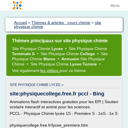
Menu
Accueil
>
Thèmes & articles : cours chimie
>
site
physique chimie
Thèmes principaux sur site physique chimie
Site Physique Chimie
Lycee
•
Site Physique Chimie
Terminale S
•
Site Physique Chimie
College
•
Site
Physique Chimie
Maroc
•
Annuaire
Site Physique
Chimie
•
Site Physique Chimie
Lycee Tunisie
•
Voir également
les vidéos
pour ce thème
SITE PHYSIQUE CHIMIE LYCEE »
site:physiquecollege.free.fr pccl - Bing
Animations flash interactives gratuites pour les EPI | Soutien
scolaire interactif et animé pour les sciences.
PCCL - Physique Chimie lycée 1S - Première S - 1eS - 1e S
...
physiquecollege.free.fr/lycee_premiere.htm