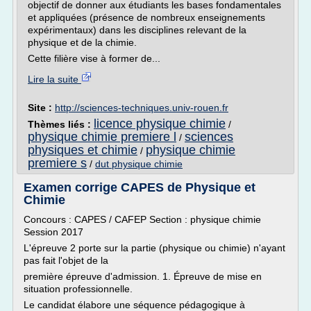
objectif de donner aux étudiants les bases fondamentales
et appliquées (présence de nombreux enseignements
expérimentaux) dans les disciplines relevant de la
physique et de la chimie.
Cette filière vise à former de...
Lire la suite
Site :
http://sciences-techniques.univ-rouen.fr
licence physique chimie
Thèmes liés :
/
physique chimie premiere l
sciences
/
physiques et chimie
physique chimie
/
premiere s
/
dut physique chimie
Examen corrige CAPES de Physique et
Chimie
Concours : CAPES / CAFEP Section : physique chimie
Session 2017
L'épreuve 2 porte sur la partie (physique ou chimie) n'ayant
pas fait l'objet de la
première épreuve d'admission. 1. Épreuve de mise en
situation professionnelle.
Le candidat élabore une séquence pédagogique à