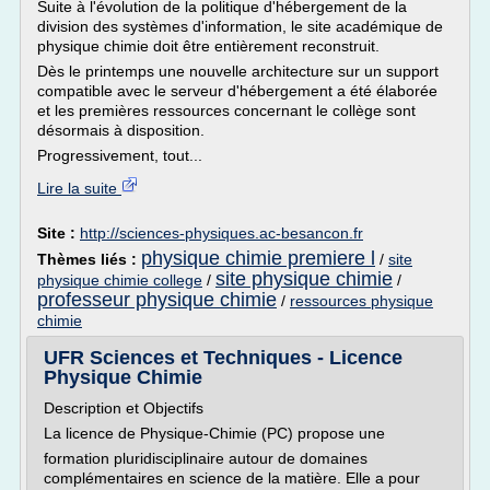
Suite à l'évolution de la politique d'hébergement de la
division des systèmes d'information, le site académique de
physique chimie doit être entièrement reconstruit.
Dès le printemps une nouvelle architecture sur un support
compatible avec le serveur d'hébergement a été élaborée
et les premières ressources concernant le collège sont
désormais à disposition.
Progressivement, tout...
Lire la suite
Site :
http://sciences-physiques.ac-besancon.fr
physique chimie premiere l
Thèmes liés :
/
site
site physique chimie
physique chimie college
/
/
professeur physique chimie
/
ressources physique
chimie
UFR Sciences et Techniques - Licence
Physique Chimie
Description et Objectifs
La licence de Physique-Chimie (PC) propose une
formation pluridisciplinaire autour de domaines
complémentaires en science de la matière. Elle a pour