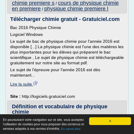
chimie premiere s
cours de physique chimie
/
en premiere
physique chimie premiere l
/
Télécharger chimie gratuit - Gratuiciel.com
Bac 2016 Physique Chimie
Logiciel Windows
Le sujet de bac de physique chimie pour l'année 2016 est
disponible [...] La physique chimie est l'une des matières les
plus importantes pour les élèves qui préparent le bac
scientifique , Le sujet de physique chimie est téléchargeable
gratuitement sur notre site au format pdf.
Le sujet de l'épreuve pour l'année 2016 est dès
maintenant...
Lire la suite
Site :
http://logiciels.gratuiciel.com
Définition et vocabulaire de physique
chimie
En poursuivant votre navigation sur ce site, vous acceptez
Annuaire pour l'enseignement de physique chimie
X
l'utilisation de cookies pour vous proposer des contenus et
Définitions et vocabulaire scientifique
services adaptés à vos centres d'intérêts.
En savoir plus