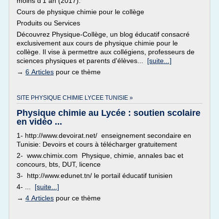
moins d'1 an (2017).
Cours de physique chimie pour le collège
Produits ou Services
Découvrez Physique-Collège, un blog éducatif consacré
exclusivement aux cours de physique chimie pour le
collège. Il vise à permettre aux collégiens, professeurs de
sciences physiques et parents d'élèves...
[suite...]
→
6 Articles
pour ce thème
SITE PHYSIQUE CHIMIE LYCEE TUNISIE »
Physique chimie au Lycée : soutien scolaire
en vidéo ...
1- http://www.devoirat.net/ enseignement secondaire en
Tunisie: Devoirs et cours à télécharger gratuitement
2- www.chimix.com Physique, chimie, annales bac et
concours, bts, DUT, licence
3- http://www.edunet.tn/ le portail éducatif tunisien
4- ...
[suite...]
→
4 Articles
pour ce thème