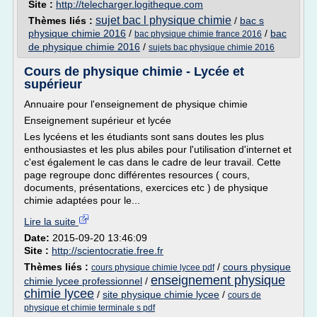
Site :
http://telecharger.logitheque.com
sujet bac l physique chimie
Thèmes liés :
/
bac s
physique chimie 2016
/
/
bac
bac physique chimie france 2016
de physique chimie 2016
/
sujets bac physique chimie 2016
Cours de physique chimie - Lycée et
supérieur
Annuaire pour l'enseignement de physique chimie
Enseignement supérieur et lycée
Les lycéens et les étudiants sont sans doutes les plus
enthousiastes et les plus abiles pour l'utilisation d'internet et
c'est également le cas dans le cadre de leur travail. Cette
page regroupe donc différentes resources ( cours,
documents, présentations, exercices etc ) de physique
chimie adaptées pour le...
Lire la suite
Date:
2015-09-20 13:46:09
Site :
http://scientocratie.free.fr
Thèmes liés :
/
cours physique
cours physique chimie lycee pdf
enseignement physique
chimie lycee professionnel
/
chimie lycee
/
site physique chimie lycee
/
cours de
physique et chimie terminale s pdf