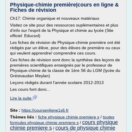
Physique-chimie première|cours en ligne &
Fiches de révision
Ch17: Chimie organique et nouveaux matériaux
Visitez ce site pour des ressources suplémentaires et plus
d'info sur l'esprit de la Physique et chimie au lycée (Site
officiel: Educsol)
Les fiches de révision de Physique-chimie première ont été
rédigés par un élève, pour des élèves de première ou ceux
qui veulent apprendre/ comprendre ces cours.
Ces fiches de révision sont donc la synthèse des leçons de
premières scientifiques enseignés par le professeur de
Physique-chimie de la classe de 1ère S6 du LGM (lycée du
Grésivaudan Meylan)
Leçons rédigés durant l'année scolaire 2012-2013
Les cours font donc...
Lire la suite
Site :
https://coursenligne1s6.fr
Thèmes liés :
fiche physique chimie premiere s
/
toutes
cours physique
formules physique chimie premiere s
/
chimie premiere s
cours de physique chimie
/