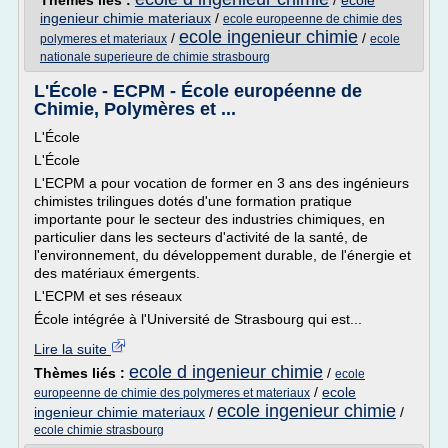
Thèmes liés :
/
ecole
ingenieur chimie materiaux
/
ecole europeenne de chimie des
ecole ingenieur chimie
/
/
polymeres et materiaux
ecole
nationale superieure de chimie strasbourg
L'École - ECPM - École européenne de
Chimie, Polymères et ...
L'École
L'École
L'ECPM a pour vocation de former en 3 ans des ingénieurs
chimistes trilingues dotés d'une formation pratique
importante pour le secteur des industries chimiques, en
particulier dans les secteurs d'activité de la santé, de
l'environnement, du développement durable, de l'énergie et
des matériaux émergents.
L'ECPM et ses réseaux
École intégrée à l'Université de Strasbourg qui est...
Lire la suite
ecole d ingenieur chimie
Thèmes liés :
/
ecole
/
ecole
europeenne de chimie des polymeres et materiaux
ecole ingenieur chimie
ingenieur chimie materiaux
/
/
ecole chimie strasbourg