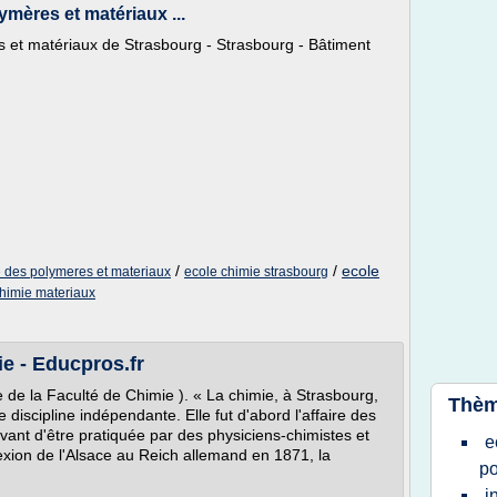
mères et matériaux ...
 et matériaux de Strasbourg - Strasbourg - Bâtiment
/
/
ecole
 des polymeres et materiaux
ecole chimie strasbourg
chimie materiaux
e - Educpros.fr
e de la Faculté de Chimie ). « La chimie, à Strasbourg,
Thèm
iscipline indépendante. Elle fut d'abord l'affaire des
ant d'être pratiquée par des physiciens-chimistes et
e
nexion de l'Alsace au Reich allemand en 1871, la
po
i