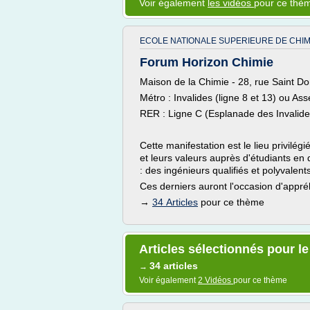
Voir également
les vidéos
pour ce thè
ECOLE NATIONALE SUPERIEURE DE CHI
Forum Horizon Chimie
Maison de la Chimie - 28, rue Saint D
Métro : Invalides (ligne 8 et 13) ou As
RER : Ligne C (Esplanade des Invalide
Cette manifestation est le lieu privilég
et leurs valeurs auprès d'étudiants en
: des ingénieurs qualifiés et polyvalents
Ces derniers auront l'occasion d'appr
→
34 Articles
pour ce thème
Articles sélectionnés pour l
34 articles
→
Voir également
2 Vidéos
pour ce thème