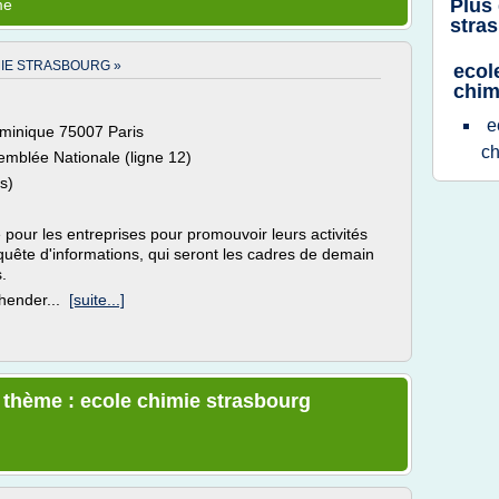
Plus
me
stra
MIE STRASBOURG »
ecol
chim
e
ominique 75007 Paris
ch
semblée Nationale (ligne 12)
s)
ié pour les entreprises pour promouvoir leurs activités
 quête d'informations, qui seront les cadres de demain
.
éhender...
[suite...]
e thème : ecole chimie strasbourg