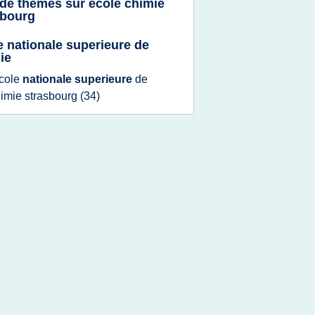
 de thèmes sur
ecole chimie
sbourg
e nationale superieure de
ie
cole
nationale superieure
de
imie strasbourg
(34)