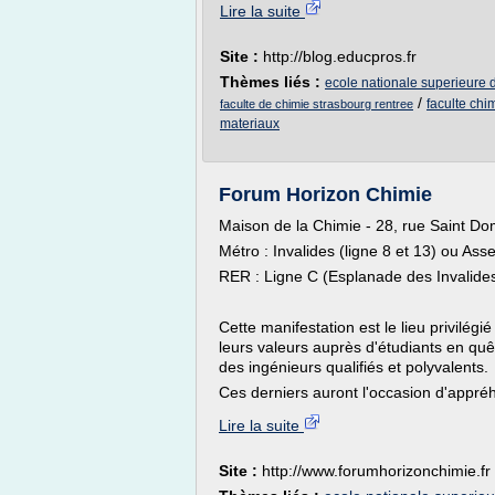
Lire la suite
Site :
http://blog.educpros.fr
Thèmes liés :
ecole nationale superieure 
/
faculte chi
faculte de chimie strasbourg rentree
materiaux
Forum Horizon Chimie
Maison de la Chimie - 28, rue Saint Do
Métro : Invalides (ligne 8 et 13) ou Ass
RER : Ligne C (Esplanade des Invalide
Cette manifestation est le lieu privilégi
leurs valeurs auprès d'étudiants en quê
des ingénieurs qualifiés et polyvalents.
Ces derniers auront l'occasion d'appréh
Lire la suite
Site :
http://www.forumhorizonchimie.fr