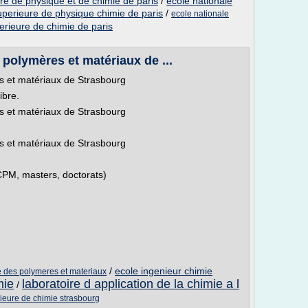
re de physique et de chimie de paris
/
ecole nationale
uperieure de physique chimie de paris
/
ecole nationale
erieure de chimie de paris
polymères et matériaux de ...
s et matériaux de Strasbourg
ibre.
s et matériaux de Strasbourg
s et matériaux de Strasbourg
CPM, masters, doctorats)
/
ecole ingenieur chimie
 des polymeres et materiaux
mie
laboratoire d application de la chimie a l
/
ieure de chimie strasbourg