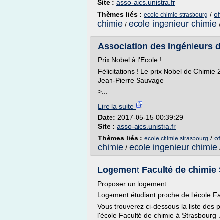
Site :
asso-aics.unistra.fr
Thèmes liés :
/
of
ecole chimie strasbourg
chimie
ecole ingenieur chimie
/
Association des Ingénieurs 
Prix Nobel à l'Ecole !
Félicitations ! Le prix Nobel de Chimi
Jean-Pierre Sauvage
>...
Lire la suite
Date:
2017-05-15 00:39:29
Site :
asso-aics.unistra.fr
Thèmes liés :
/
o
ecole chimie strasbourg
chimie
ecole ingenieur chimie
/
Logement Faculté de chimie St
Proposer un logement
Logement étudiant proche de l'école Fa
Vous trouverez ci-dessous la liste des 
l'école Faculté de chimie à Strasbourg .