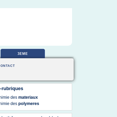
3EME
CONTACT
-rubriques
himie
des
materiaux
himie
des
polymeres