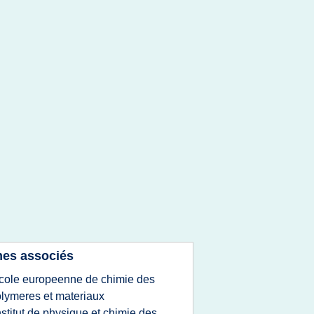
es associés
cole europeenne de chimie des
lymeres et materiaux
nstitut de physique et chimie des