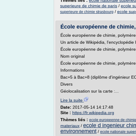
Thèmes liés :
ecole nationale superieu
superieure de chimie de paris
/
ecole s
/
ecole sup
superieure de chimie strasbourg
École européenne de chimie, 
École européenne de chimie, polymère
Un article de Wikipédia, l'encyclopédie l
École européenne de chimie, polymère
Nom original
École européenne de chimie, polymère
Informations
Bac+5 à Bac+8 (diplôme d'ingénieur E
Divers
Géolocalisation sur la carte :...
Lire la suite
Date:
2017-05-14 14:17:48
Site :
https://fr.wikipedia.org
Thèmes liés :
ecole europeenne de chimie
ecole d ingenieur chi
materiaux
/
environnement
/
ecole nationale super