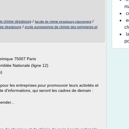
ma
c
e
/
/
de chimie strasbourg
faculte de chimie strasbourg classement
/
ch
mie strasbourg
ecole europeenne de chimie des polymeres et
l
p
minique 75007 Paris
emblée Nationale (ligne 12)
s)
é pour les entreprises pour promouvoir leurs activités et
te d'informations, qui seront les cadres de demain :
ender...