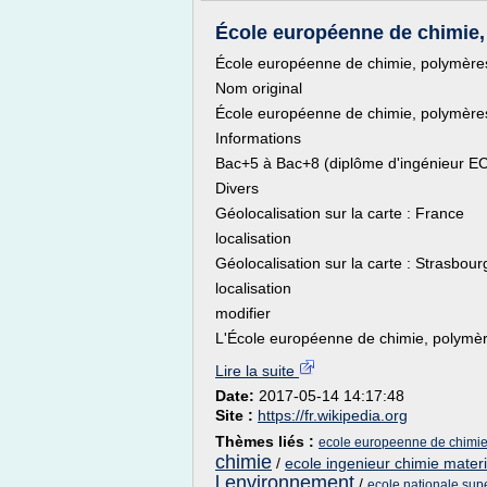
École européenne de chimie, 
École européenne de chimie, polymères
Nom original
École européenne de chimie, polymères
Informations
Bac+5 à Bac+8 (diplôme d'ingénieur EC
Divers
Géolocalisation sur la carte : France
localisation
Géolocalisation sur la carte : Strasbour
localisation
modifier
L'École européenne de chimie, polymèr
Lire la suite
Date:
2017-05-14 14:17:48
Site :
https://fr.wikipedia.org
Thèmes liés :
ecole europeenne de chimie
chimie
/
ecole ingenieur chimie mater
l environnement
/
ecole nationale sup