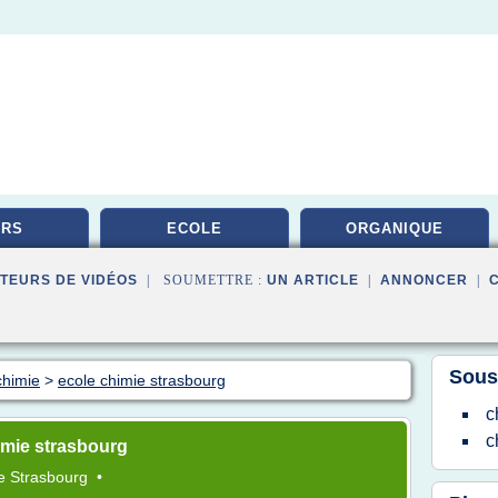
URS
ECOLE
ORGANIQUE
TEURS DE VIDÉOS
| SOUMETTRE :
UN ARTICLE
|
ANNONCER
|
Sous
chimie
>
ecole chimie strasbourg
c
c
imie strasbourg
e Strasbourg
•