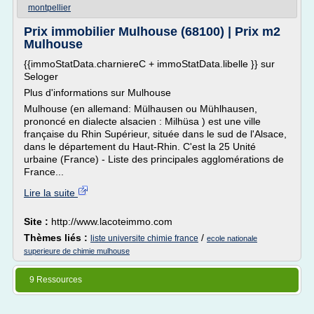
montpellier
Prix immobilier Mulhouse (68100) | Prix m2
Mulhouse
{{immoStatData.charniereC + immoStatData.libelle }} sur
Seloger
Plus d'informations sur Mulhouse
Mulhouse (en allemand: Mülhausen ou Mühlhausen,
prononcé en dialecte alsacien : Milhüsa ) est une ville
française du Rhin Supérieur, située dans le sud de l'Alsace,
dans le département du Haut-Rhin. C'est la 25 Unité
urbaine (France) - Liste des principales agglomérations de
France...
Lire la suite
Site :
http://www.lacoteimmo.com
Thèmes liés :
/
liste universite chimie france
ecole nationale
superieure de chimie mulhouse
9 Ressources