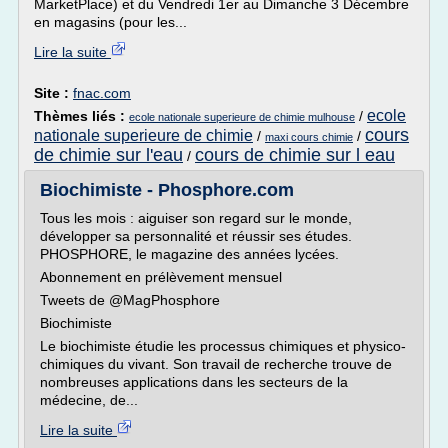
MarketPlace) et du Vendredi 1er au Dimanche 3 Décembre
en magasins (pour les...
Lire la suite
Site :
fnac.com
ecole
Thèmes liés :
/
ecole nationale superieure de chimie mulhouse
cours
nationale superieure de chimie
/
/
maxi cours chimie
de chimie sur l'eau
cours de chimie sur l eau
/
Biochimiste - Phosphore.com
Tous les mois : aiguiser son regard sur le monde,
développer sa personnalité et réussir ses études.
PHOSPHORE, le magazine des années lycées.
Abonnement en prélèvement mensuel
Tweets de @MagPhosphore
Biochimiste
Le biochimiste étudie les processus chimiques et physico-
chimiques du vivant. Son travail de recherche trouve de
nombreuses applications dans les secteurs de la
médecine, de...
Lire la suite