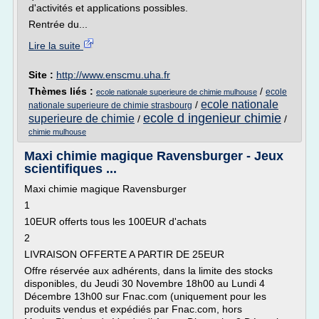
d'activités et applications possibles.
Rentrée du...
Lire la suite
Site :
http://www.enscmu.uha.fr
Thèmes liés :
/
ecole
ecole nationale superieure de chimie mulhouse
ecole nationale
/
nationale superieure de chimie strasbourg
ecole d ingenieur chimie
superieure de chimie
/
/
chimie mulhouse
Maxi chimie magique Ravensburger - Jeux
scientifiques ...
Maxi chimie magique Ravensburger
1
10EUR offerts tous les 100EUR d'achats
2
LIVRAISON OFFERTE A PARTIR DE 25EUR
Offre réservée aux adhérents, dans la limite des stocks
disponibles, du Jeudi 30 Novembre 18h00 au Lundi 4
Décembre 13h00 sur Fnac.com (uniquement pour les
produits vendus et expédiés par Fnac.com, hors