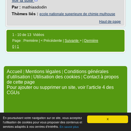
Voir la suite
Par :
mathiasdodin
Thèmes liés :
ecole nationale superieure de chimie mulhouse
Haut de page
1 - 10 de 13 Vidéos
Page : Première | < Précédente |
Suivante
> |
Dernière
0
|
1
Accueil
|
Mentions légales
|
Conditions générales
d'utilisation
|
Utilisation des cookies
|
Contact à propos
de cette page
Pour ajouter ou supprimer un site, voir l'article 4 des
CGUs
En poursuivant votre navigation sur ce site, vous acceptez
X
l'utilisation de cookies pour vous proposer des contenus et
services adaptés à vos centres d'intérêts.
En savoir plus