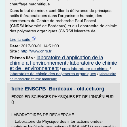
chauffage magnétique
Dans le but de mieux contrôler la délivrance de principes
actifs thérapeutiques dans l'organisme humain, des
chercheurs du Centre de recherche Paul Pascal
(CNRS/Université de Bordeaux) et du Laboratoire de chimie
des polymères organiques (CNRS/Université de...
Lire la suite
Date:
2017-09-01 14:51:09
Site :
http://www.cnrs.fr
laboratoire d application de la
Thèmes liés :
chimie a l environnement
laboratoire de chimie
/
et de l environnement
/
cnrs laboratoire de chimie
/
laboratoire de chimie des polymeres organiques
/
laboratoire
de recherche chimie bordeaux
fiche ENSCPB_Bordeaux - old.cefi.org
ED209 ED SCIENCES PHYSIQUES ET DE L'INGÉNIEUR
()
LABORATOIRES DE RECHERCHE
= Laboratoire de Physique des inter actions ondes-
matières bioélectromagnétisme (UMR 5501) (responsable