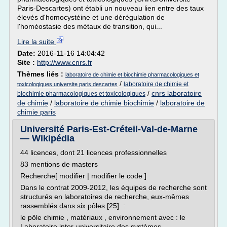
Paris-Descartes) ont établi un nouveau lien entre des taux
élevés d'homocystéine et une dérégulation de
l'homéostasie des métaux de transition, qui...
Lire la suite
Date:
2016-11-16 14:04:42
Site :
http://www.cnrs.fr
Thèmes liés :
laboratoire de chimie et biochimie pharmacologiques et
/
laboratoire de chimie et
toxicologiques universite paris descartes
/
cnrs laboratoire
biochimie pharmacologiques et toxicologiques
de chimie
/
laboratoire de chimie biochimie
/
laboratoire de
chimie paris
Université Paris-Est-Créteil-Val-de-Marne
— Wikipédia
44 licences, dont 21 licences professionnelles
83 mentions de masters
Recherche[ modifier | modifier le code ]
Dans le contrat 2009-2012, les équipes de recherche sont
structurés en laboratoires de recherche, eux-mêmes
rassemblés dans six pôles [25] :
le pôle chimie , matériaux , environnement avec : le
Laboratoire inter-universitaire des systèmes