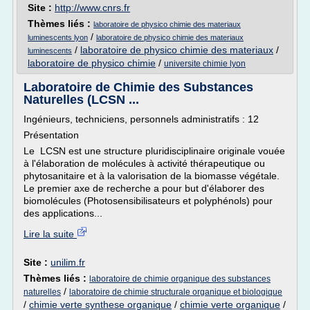
Site :
http://www.cnrs.fr
Thèmes liés :
laboratoire de physico chimie des materiaux
/
luminescents lyon
laboratoire de physico chimie des materiaux
/
laboratoire de physico chimie des materiaux
/
luminescents
laboratoire de physico chimie
/
universite chimie lyon
Laboratoire de Chimie des Substances
Naturelles (LCSN ...
Ingénieurs, techniciens, personnels administratifs : 12
Présentation
Le LCSN est une structure pluridisciplinaire originale vouée
à l'élaboration de molécules à activité thérapeutique ou
phytosanitaire et à la valorisation de la biomasse végétale.
Le premier axe de recherche a pour but d'élaborer des
biomolécules (Photosensibilisateurs et polyphénols) pour
des applications...
Lire la suite
Site :
unilim.fr
Thèmes liés :
laboratoire de chimie organique des substances
/
naturelles
laboratoire de chimie structurale organique et biologique
/
chimie verte synthese organique
/
chimie verte organique
/