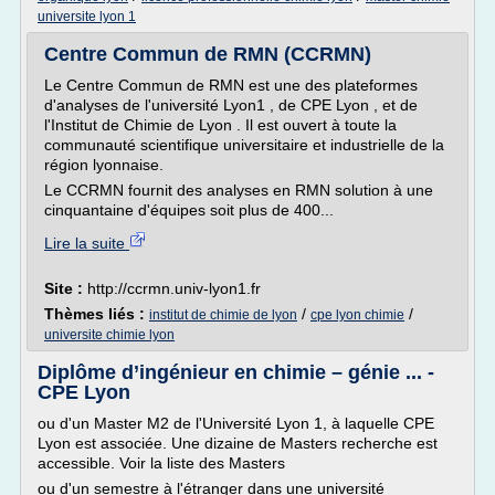
universite lyon 1
Centre Commun de RMN (CCRMN)
Le Centre Commun de RMN est une des plateformes
d'analyses de l'université Lyon1 , de CPE Lyon , et de
l'Institut de Chimie de Lyon . Il est ouvert à toute la
communauté scientifique universitaire et industrielle de la
région lyonnaise.
Le CCRMN fournit des analyses en RMN solution à une
cinquantaine d'équipes soit plus de 400...
Lire la suite
Site :
http://ccrmn.univ-lyon1.fr
Thèmes liés :
/
/
institut de chimie de lyon
cpe lyon chimie
universite chimie lyon
Diplôme d’ingénieur en chimie – génie ... -
CPE Lyon
ou d'un Master M2 de l'Université Lyon 1, à laquelle CPE
Lyon est associée. Une dizaine de Masters recherche est
accessible. Voir la liste des Masters
ou d'un semestre à l'étranger dans une université