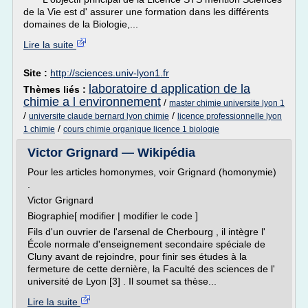
de la Vie est d' assurer une formation dans les différents
domaines de la Biologie,...
Lire la suite
Site :
http://sciences.univ-lyon1.fr
laboratoire d application de la
Thèmes liés :
chimie a l environnement
/
master chimie universite lyon 1
/
/
universite claude bernard lyon chimie
licence professionnelle lyon
/
1 chimie
cours chimie organique licence 1 biologie
Victor Grignard — Wikipédia
Pour les articles homonymes, voir Grignard (homonymie)
.
Victor Grignard
Biographie[ modifier | modifier le code ]
Fils d'un ouvrier de l'arsenal de Cherbourg , il intègre l'
École normale d'enseignement secondaire spéciale de
Cluny avant de rejoindre, pour finir ses études à la
fermeture de cette dernière, la Faculté des sciences de l'
université de Lyon [3] . Il soumet sa thèse...
Lire la suite