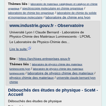
Thèmes liés :
laboratoire de materiaux catalytiques et catalyse en chimie
/
/
spectroscopie moleculaire en chimie organique
organique
/
laboratoire de chimie bio organique
laboratoire de chimie du solide
/
laboratoire de chimie ens lyon
et inorganique moleculaire
www.industrie.gouv.fr - Observatoire
Université Lyon I Claude Bernard - Laboratoire de
Physico-Chimie des Matériaux Luminescents - LPCML
Le Laboratoire de Physico-Chimie des...
Lire la suite
Site :
https://archives.entreprises.gouv.fr
Thèmes liés :
laboratoire de physico chimie des materiaux
/
luminescents lyon
laboratoire de physico chimie des materiaux
/
laboratoire de physico chimie des materiaux
/
luminescents
physico chimie des materiaux
/
universite claude bernard lyon
chimie
Débouchés des études de physique - SceM -
Accueil
Débouchés des études de physique