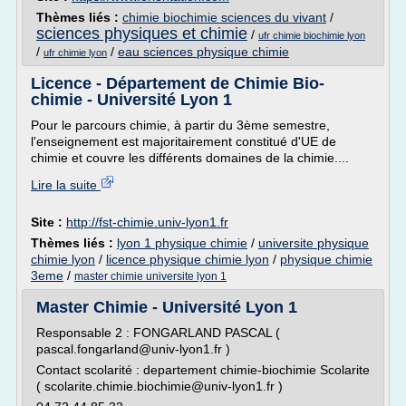
Thèmes liés :
chimie biochimie sciences du vivant
/
sciences physiques et chimie
/
ufr chimie biochimie lyon
/
/
eau sciences physique chimie
ufr chimie lyon
Licence - Département de Chimie Bio-
chimie - Université Lyon 1
Pour le parcours chimie, à partir du 3ème semestre,
l'enseignement est majoritairement constitué d'UE de
chimie et couvre les différents domaines de la chimie....
Lire la suite
Site :
http://fst-chimie.univ-lyon1.fr
Thèmes liés :
lyon 1 physique chimie
/
universite physique
chimie lyon
/
licence physique chimie lyon
/
physique chimie
3eme
/
master chimie universite lyon 1
Master Chimie - Université Lyon 1
Responsable 2 : FONGARLAND PASCAL (
pascal.fongarland@univ-lyon1.fr )
Contact scolarité : departement chimie-biochimie Scolarite
( scolarite.chimie.biochimie@univ-lyon1.fr )