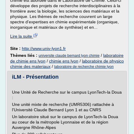
chimie est abordée dans le Laboratoire de Chimie. Celui-ci
développe des projets de recherche interdisciplinaires à la
frontière avec la biologie, les sciences des matériaux et la
physique. Les thèmes de recherche couvrent un large
spectre d'expertises en chimie expérimentale (organique,
inorganique et matériaux de synthèse) et en...
Lire la suite
Site :
http://www.univ-lyon1.fr
Thèmes liés :
/
laboratoire
universite claude bernard lyon chimie
de chimie ens lyon
/
chimie ens lyon
/
laboratoire de physico
chimie des materiaux
/
laboratoire de recherche chimie lyon
iLM - Présentation
Une Unité de Recherche sur le campus LyonTech-la Doua
:
Une unité mixte de recherche (UMR5306) rattachée à
l'Université Claude Bernard Lyon 1 et au CNRS
Un laboratoire situé sur le campus de LyonTech-la Doua
au coeur de la métropole Lyonnaise et de la région
Auvergne Rhône-Alpes