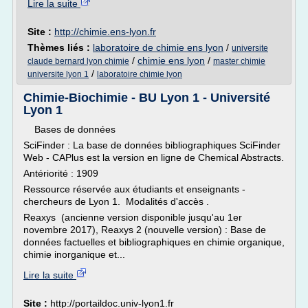
Lire la suite
Site :
http://chimie.ens-lyon.fr
Thèmes liés :
laboratoire de chimie ens lyon
/
universite
/
chimie ens lyon
/
claude bernard lyon chimie
master chimie
/
universite lyon 1
laboratoire chimie lyon
Chimie-Biochimie - BU Lyon 1 - Université
Lyon 1
Bases de données
SciFinder : La base de données bibliographiques SciFinder
Web - CAPlus est la version en ligne de Chemical Abstracts.
Antériorité : 1909
Ressource réservée aux étudiants et enseignants -
chercheurs de Lyon 1. Modalités d'accès .
Reaxys (ancienne version disponible jusqu'au 1er
novembre 2017), Reaxys 2 (nouvelle version) : Base de
données factuelles et bibliographiques en chimie organique,
chimie inorganique et...
Lire la suite
Site :
http://portaildoc.univ-lyon1.fr