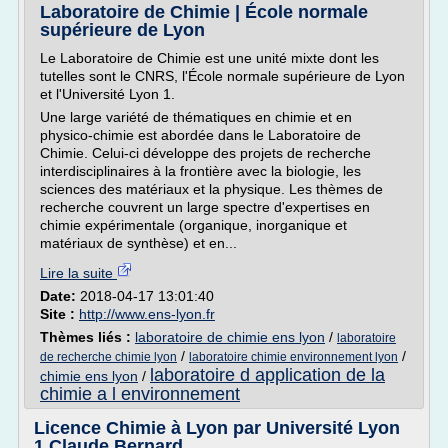
Laboratoire de Chimie | École normale
supérieure de Lyon
Le Laboratoire de Chimie est une unité mixte dont les
tutelles sont le CNRS, l'École normale supérieure de Lyon
et l'Université Lyon 1.
Une large variété de thématiques en chimie et en
physico-chimie est abordée dans le Laboratoire de
Chimie. Celui-ci développe des projets de recherche
interdisciplinaires à la frontière avec la biologie, les
sciences des matériaux et la physique. Les thèmes de
recherche couvrent un large spectre d'expertises en
chimie expérimentale (organique, inorganique et
matériaux de synthèse) et en...
Lire la suite
Date:
2018-04-17 13:01:40
Site :
http://www.ens-lyon.fr
Thèmes liés :
laboratoire de chimie ens lyon
/
laboratoire
/
/
de recherche chimie lyon
laboratoire chimie environnement lyon
laboratoire d application de la
chimie ens lyon
/
chimie a l environnement
Licence Chimie à Lyon par Université Lyon
1 Claude Bernard ...