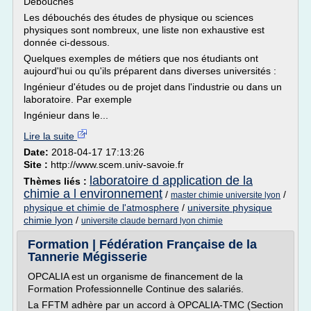
Débouchés
Les débouchés des études de physique ou sciences
physiques sont nombreux, une liste non exhaustive est
donnée ci-dessous.
Quelques exemples de métiers que nos étudiants ont
aujourd'hui ou qu'ils préparent dans diverses universités :
Ingénieur d'études ou de projet dans l'industrie ou dans un
laboratoire. Par exemple
Ingénieur dans le...
Lire la suite
Date:
2018-04-17 17:13:26
Site :
http://www.scem.univ-savoie.fr
laboratoire d application de la
Thèmes liés :
chimie a l environnement
/
/
master chimie universite lyon
physique et chimie de l'atmosphere
/
universite physique
chimie lyon
/
universite claude bernard lyon chimie
Formation | Fédération Française de la
Tannerie Mégisserie
OPCALIA est un organisme de financement de la
Formation Professionnelle Continue des salariés.
La FFTM adhère par un accord à OPCALIA-TMC (Section