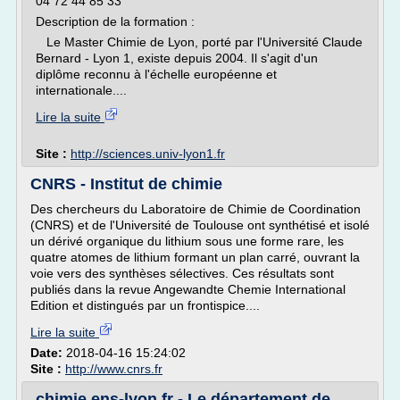
04 72 44 85 33
Description de la formation :
Le Master Chimie de Lyon, porté par l'Université Claude
Bernard - Lyon 1, existe depuis 2004. Il s'agit d'un
diplôme reconnu à l'échelle européenne et
internationale....
Lire la suite
Site :
http://sciences.univ-lyon1.fr
CNRS - Institut de chimie
Des chercheurs du Laboratoire de Chimie de Coordination
(CNRS) et de l'Université de Toulouse ont synthétisé et isolé
un dérivé organique du lithium sous une forme rare, les
quatre atomes de lithium formant un plan carré, ouvrant la
voie vers des synthèses sélectives. Ces résultats sont
publiés dans la revue Angewandte Chemie International
Edition et distingués par un frontispice....
Lire la suite
Date:
2018-04-16 15:24:02
Site :
http://www.cnrs.fr
chimie.ens-lyon.fr - Le département de