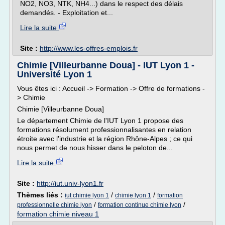
NO2, NO3, NTK, NH4...) dans le respect des délais
demandés. - Exploitation et...
Lire la suite
Site :
http://www.les-offres-emplois.fr
Chimie [Villeurbanne Doua] - IUT Lyon 1 -
Université Lyon 1
Vous êtes ici : Accueil -> Formation -> Offre de formations -
> Chimie
Chimie [Villeurbanne Doua]
Le département Chimie de l'IUT Lyon 1 propose des
formations résolument professionnalisantes en relation
étroite avec l'industrie et la région Rhône-Alpes ; ce qui
nous permet de nous hisser dans le peloton de...
Lire la suite
Site :
http://iut.univ-lyon1.fr
Thèmes liés :
/
/
iut chimie lyon 1
chimie lyon 1
formation
/
/
professionnelle chimie lyon
formation continue chimie lyon
formation chimie niveau 1