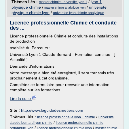
Thèmes liés :
/
lyon 1
master chimie universite lyon 1
physique chimie
/
/
universite
master chimie analytique lyon
physique chimie lyon
/
universite lyon chimie analytique
Licence professionnelle Chimie et conduite
des ...
Licence professionnelle Chimie et conduite des installations
de production
nsabilité du Parcours :
Université Lyon 1 Claude Bernard - Formation continue [
Actualité ]
Demande d'informations
Votre message a bien été enregistré, il sera transmis très
prochainement à cet organisme.
Complétez ce formulaire pour recevoir une information
complète sur les formations...
Lire la suite
Site :
http://www.leguidedesmetiers.com
Thèmes liés :
/
licence professionnelle lyon 1 chimie
universite
/
claude bernard lyon chimie
licence professionnelle chimie
/
/
organique lyon
licence professionnelle chimie lyon
master chimie