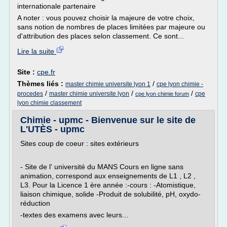
internationale partenaire
A noter : vous pouvez choisir la majeure de votre choix,
sans notion de nombres de places limitées par majeure ou
d'attribution des places selon classement. Ce sont...
Lire la suite
Site :
cpe.fr
Thèmes liés :
/
master chimie universite lyon 1
cpe lyon chimie -
/
/
/
procedes
master chimie universite lyon
cpe
cpe lyon chimie forum
lyon chimie classement
Chimie - upmc - Bienvenue sur le site de
L'UTÈS - upmc
Sites coup de coeur : sites extérieurs
- Site de l' université du MANS Cours en ligne sans
animation, correspond aux enseignements de L1 , L2 ,
L3. Pour la Licence 1 ère année :-cours : -Atomistique,
liaison chimique, solide -Produit de solubilité, pH, oxydo-
réduction
-textes des examens avec leurs...