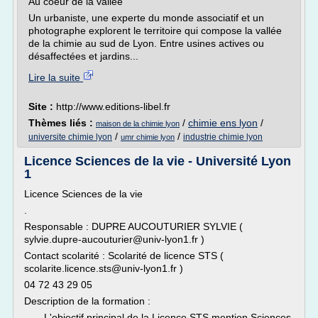
Au coeur de la vallée
Un urbaniste, une experte du monde associatif et un
photographe explorent le territoire qui compose la vallée
de la chimie au sud de Lyon. Entre usines actives ou
désaffectées et jardins...
Lire la suite
Site :
http://www.editions-libel.fr
Thèmes liés :
/
chimie ens lyon
/
maison de la chimie lyon
/
/
universite chimie lyon
industrie chimie lyon
umr chimie lyon
Licence Sciences de la vie - Université Lyon
1
Licence Sciences de la vie
.
Responsable : DUPRE AUCOUTURIER SYLVIE (
sylvie.dupre-aucouturier@univ-lyon1.fr )
Contact scolarité : Scolarité de licence STS (
scolarite.licence.sts@univ-lyon1.fr )
04 72 43 29 05
Description de la formation :
L'objectif principal de la Licence STS mention Sciences