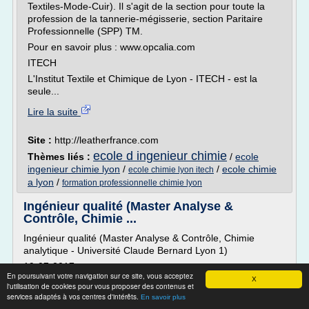
Textiles-Mode-Cuir). Il s'agit de la section pour toute la
profession de la tannerie-mégisserie, section Paritaire
Professionnelle (SPP) TM.
Pour en savoir plus : www.opcalia.com
ITECH
L'Institut Textile et Chimique de Lyon - ITECH - est la
seule...
Lire la suite
Site :
http://leatherfrance.com
ecole d ingenieur chimie
Thèmes liés :
/
ecole
ingenieur chimie lyon
/
/
ecole chimie
ecole chimie lyon itech
a lyon
/
formation professionnelle chimie lyon
Ingénieur qualité (Master Analyse &
Contrôle, Chimie ...
Ingénieur qualité (Master Analyse & Contrôle, Chimie
analytique - Université Claude Bernard Lyon 1)
19-07-2017
En poursuivant votre navigation sur ce site, vous acceptez
X
Cette personne recherche un poste en tant qu'Ingénieur
l'utilisation de cookies pour vous proposer des contenus et
Qualité.
services adaptés à vos centres d'intérêts.
En savoir plus