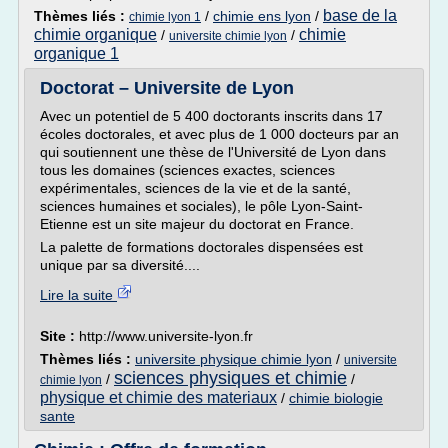
base de la
Thèmes liés :
/
chimie ens lyon
/
chimie lyon 1
chimie organique
chimie
/
/
universite chimie lyon
organique 1
Doctorat – Universite de Lyon
Avec un potentiel de 5 400 doctorants inscrits dans 17
écoles doctorales, et avec plus de 1 000 docteurs par an
qui soutiennent une thèse de l'Université de Lyon dans
tous les domaines (sciences exactes, sciences
expérimentales, sciences de la vie et de la santé,
sciences humaines et sociales), le pôle Lyon-Saint-
Etienne est un site majeur du doctorat en France.
La palette de formations doctorales dispensées est
unique par sa diversité....
Lire la suite
Site :
http://www.universite-lyon.fr
Thèmes liés :
universite physique chimie lyon
/
universite
sciences physiques et chimie
/
/
chimie lyon
physique et chimie des materiaux
/
chimie biologie
sante