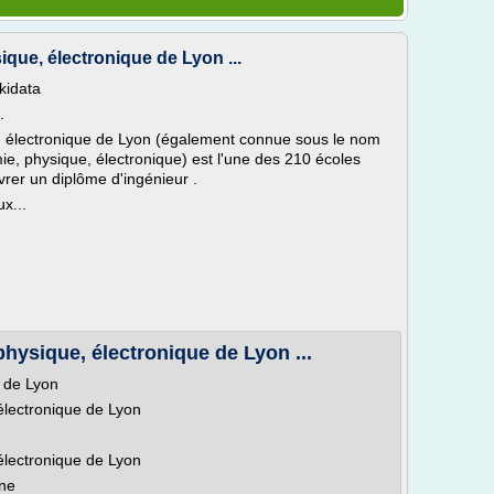
que, électronique de Lyon ...
ikidata
.
e, électronique de Lyon (également connue sous le nom
, physique, électronique) est l'une des 210 écoles
ivrer un diplôme d'ingénieur .
x...
hysique, électronique de Lyon ...
e de Lyon
électronique de Lyon
électronique de Lyon
nne