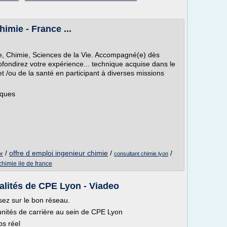
imie - France ...
ie, Chimie, Sciences de la Vie. Accompagné(e) dès
ofondirez votre expérience... technique acquise dans le
et /ou de la santé en participant à diverses missions
iques
/
offre d emploi ingenieur chimie
/
/
or
consultant chimie lyon
chimie ile de france
alités de CPE Lyon - Viadeo
ez sur le bon réseau.
nités de carrière au sein de CPE Lyon
ps réel