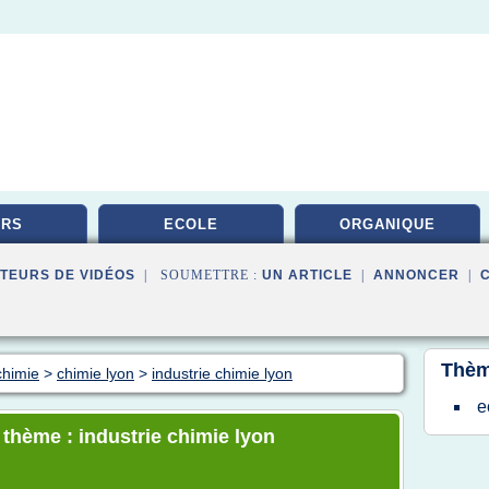
URS
ECOLE
ORGANIQUE
TEURS DE VIDÉOS
| SOUMETTRE :
UN ARTICLE
|
ANNONCER
|
Thèm
chimie
>
chimie lyon
>
industrie chimie lyon
e
 thème : industrie chimie lyon