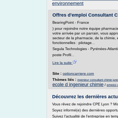
environnement
Offres d'emploi Consultant Ch
BearingPoint - France
) pour rejoindre notre équipe pharmac
votre arrivée par un parrain, vous appr
secteur de la pharmacie, de la chimie, 
fonctionnelles : pilotage...
Segula Technologies - Pyrénées-Atlant
poste Profil...
Lire la suite
Site :
optioncarriere.com
Thèmes liés :
ingenieur consultant chimie juni
ecole d ingenieur chimie
/
emploi 
Découvrez les dernières actu
Vous rêvez de rejoindre CPE Lyon ? Mis
Soyez informé(e) des dernières opportu
Suivez l'actualité de l'entreprise en tem