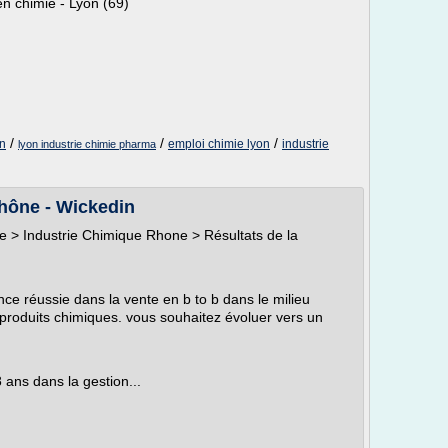
en chimie - Lyon (69)
/
/
/
on
emploi chimie lyon
industrie
lyon industrie chimie pharma
hône - Wickedin
ue > Industrie Chimique Rhone > Résultats de la
e réussie dans la vente en b to b dans le milieu
 produits chimiques. vous souhaitez évoluer vers un
 ans dans la gestion...