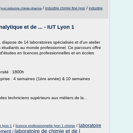
/
/
/
industrie chimie fine lyon
industrie
lyon industrie chimie pharma
lytique et de ... - IUT Lyon 1
ispose de 14 laboratoires spécialisés et d'un atelier
 étudiants au monde professionnel. Ce parcours offre
 d'études en licences professionnelles et en écoles
rsité : 1800h
prise : 4 semaines (1ère année) & 10 semaines
des techniciens supérieurs aux métiers de la...
laboratoire
/
/
e lyon 1
licence professionnelle lyon 1 chimie
laboratoire de chimie et de l
nement
/