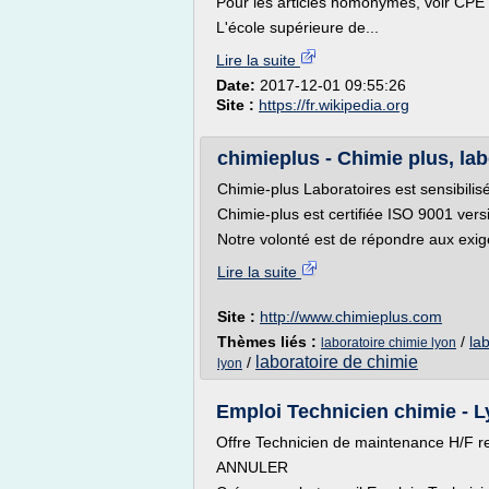
Pour les articles homonymes, voir CPE 
L'école supérieure de...
Lire la suite
Date:
2017-12-01 09:55:26
Site :
https://fr.wikipedia.org
chimieplus - Chimie plus, labo
Chimie-plus Laboratoires est sensibilisé
Chimie-plus est certifiée ISO 9001 ver
Notre volonté est de répondre aux exig
Lire la suite
Site :
http://www.chimieplus.com
Thèmes liés :
/
la
laboratoire chimie lyon
laboratoire de chimie
/
lyon
Emploi Technicien chimie - Ly
Offre Technicien de maintenance H/F re
ANNULER