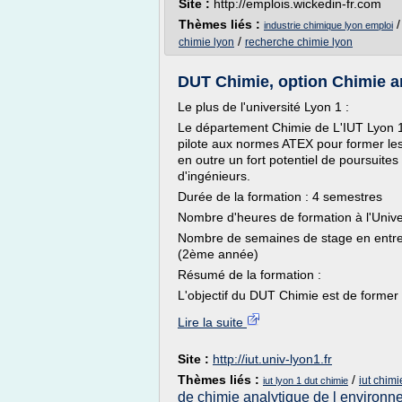
Site :
http://emplois.wickedin-fr.com
Thèmes liés :
industrie chimique lyon emploi
/
chimie lyon
recherche chimie lyon
DUT Chimie, option Chimie ana
Le plus de l'université Lyon 1 :
Le département Chimie de L'IUT Lyon 1 d
pilote aux normes ATEX pour former les
en outre un fort potentiel de poursuites
d'ingénieurs.
Durée de la formation : 4 semestres
Nombre d'heures de formation à l'Unive
Nombre de semaines de stage en entre
(2ème année)
Résumé de la formation :
L'objectif du DUT Chimie est de former 
Lire la suite
Site :
http://iut.univ-lyon1.fr
Thèmes liés :
/
iut chimi
iut lyon 1 dut chimie
de chimie analytique de l environ