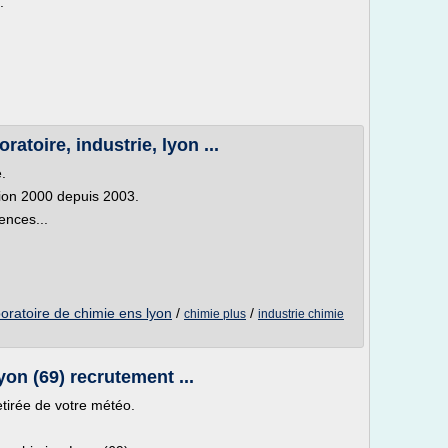
.
ratoire, industrie, lyon ...
.
sion 2000 depuis 2003.
ences...
boratoire de chimie ens lyon
/
/
chimie plus
industrie chimie
on (69) recrutement ...
tirée de votre météo.