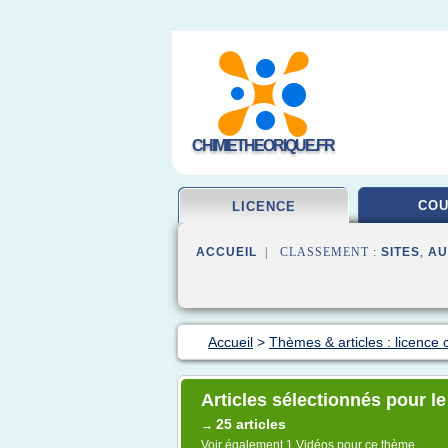
CHIMIETHEORIQUE.FR
CO
LICENCE
ACCUEIL
| CLASSEMENT :
SITES
,
AU
Accueil
>
Thèmes & articles : licence 
Articles sélectionnés pour le
25 articles
→
Voir également
1 Vidéos
pour ce thème