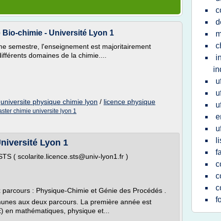
c
d
Bio-chimie - Université Lyon 1
m
c
ème semestre, l'enseignement est majoritairement
ifférents domaines de la chimie....
i
in
u
u
/
universite physique chimie lyon
/
licence physique
u
ster chimie universite lyon 1
e
u
l
niversité Lyon 1
f
STS ( scolarite.licence.sts@univ-lyon1.fr )
c
c
c
 parcours : Physique-Chimie et Génie des Procédés .
f
unes aux deux parcours. La première année est
) en mathématiques, physique et...