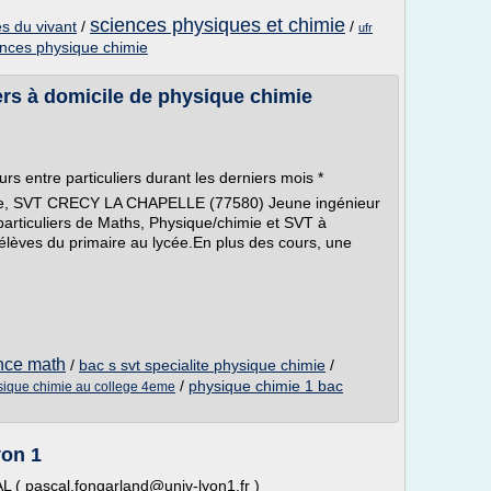
sciences physiques et chimie
s du vivant
/
/
ufr
nces physique chimie
ers à domicile de physique chimie
s entre particuliers durant les derniers mois *
ie, SVT CRECY LA CHAPELLE (77580) Jeune ingénieur
articuliers de Maths, Physique/chimie et SVT à
élèves du primaire au lycée.En plus des cours, une
nce math
/
bac s svt specialite physique chimie
/
/
physique chimie 1 bac
sique chimie au college 4eme
yon 1
 pascal.fongarland@univ-lyon1.fr )