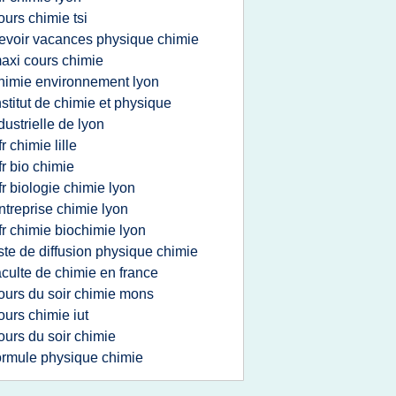
ours chimie tsi
evoir vacances physique chimie
axi cours chimie
himie environnement lyon
nstitut de chimie et physique
dustrielle de lyon
fr chimie lille
fr bio chimie
fr biologie chimie lyon
ntreprise chimie lyon
fr chimie biochimie lyon
iste de diffusion physique chimie
aculte de chimie en france
ours du soir chimie mons
ours chimie iut
ours du soir chimie
ormule physique chimie