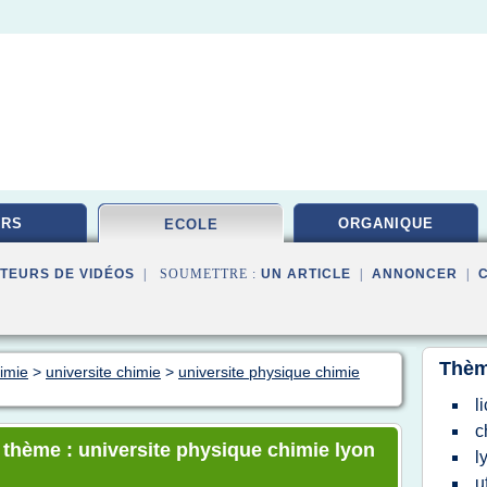
URS
ORGANIQUE
ECOLE
TEURS DE VIDÉOS
| SOUMETTRE :
UN ARTICLE
|
ANNONCER
|
Thèm
himie
>
universite chimie
>
universite physique chimie
l
c
e thème : universite physique chimie lyon
l
u