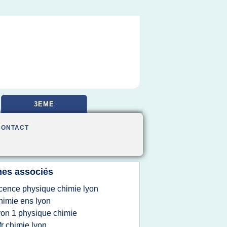
3EME
CONTACT
es associés
icence physique chimie lyon
himie ens lyon
yon 1 physique chimie
fr chimie lyon