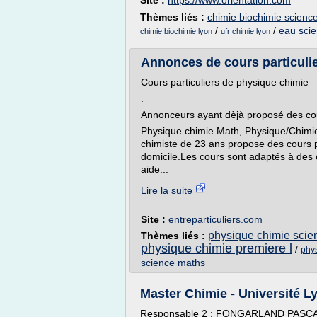
Site :
https://www.orientation.com
Thèmes liés :
chimie biochimie science
/
/
eau scie
chimie biochimie lyon
ufr chimie lyon
Annonces de cours particuli
Cours particuliers de physique chimie
.
Annonceurs ayant dèjà proposé des cour
Physique chimie Math, Physique/Chim
chimiste de 23 ans propose des cours p
domicile.Les cours sont adaptés à des 
aide...
Lire la suite
Site :
entreparticuliers.com
physique chimie scie
Thèmes liés :
physique chimie premiere l
/
phy
science maths
Master Chimie - Université L
Responsable 2 : FONGARLAND PASCAL (