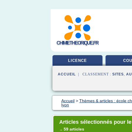
CHIMIETHEORIQUE.FR
LICENCE
CO
ACCUEIL
| CLASSEMENT :
SITES
,
AU
Accueil
>
Thèmes & articles : école c
lyon
Articles sélectionnés pour l
59 articles
→