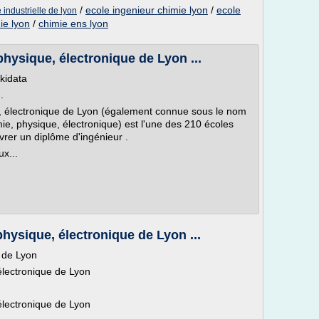
/
ecole ingenieur chimie lyon
/
ecole
 industrielle de lyon
ie lyon
/
chimie ens lyon
hysique, électronique de Lyon ...
ikidata
.
e, électronique de Lyon (également connue sous le nom
, physique, électronique) est l'une des 210 écoles
ivrer un diplôme d'ingénieur .
ux...
hysique, électronique de Lyon ...
e de Lyon
électronique de Lyon
électronique de Lyon