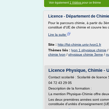
Voir également
1 Vidéos
pour ce thème
Licence - Département de Chimie 
Pour le parcours chimie, à partir du 3
constitué d'UE de chimie et couvre les d
Lire la suite
Site :
http://fst-chimie.univ-lyon1.fr
Thèmes liés :
lyon 1 physique chimie
chimie lyon
/
physique chimie 3eme
/
ma
Licence Physique, Chimie - U
Contact scolarité : Scolarité de licence 
04 72 43 29 05
Description de la formation :
La mention Physique-Chimie offre deux
Les deux premières années sont comm
constituée d'unités d'enseignement (UE