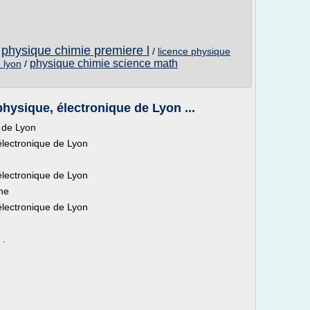
physique chimie premiere l
/
/
licence physique
physique chimie science math
 lyon
/
hysique, électronique de Lyon ...
e de Lyon
électronique de Lyon
électronique de Lyon
nne
électronique de Lyon
 .