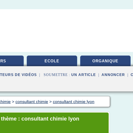
URS
ECOLE
ORGANIQUE
TEURS DE VIDÉOS
| SOUMETTRE :
UN ARTICLE
|
ANNONCER
|
chimie
>
consultant chimie
>
consultant chimie lyon
e thème : consultant chimie lyon