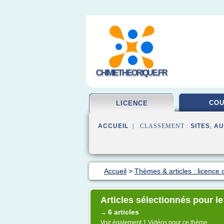
CHIMIETHEORIQUE.FR
CO
LICENCE
ACCUEIL
| CLASSEMENT :
SITES
,
AU
Accueil
>
Thèmes & articles : licence 
Articles sélectionnés pour l
6 articles
→
Voir également
1 Vidéos
pour ce thème