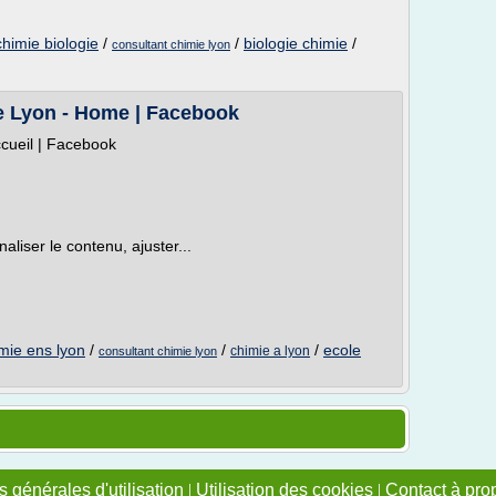
himie biologie
/
/
biologie chimie
/
consultant chimie lyon
e Lyon - Home | Facebook
ccueil | Facebook
liser le contenu, ajuster...
mie ens lyon
/
/
/
ecole
chimie a lyon
consultant chimie lyon
 générales d'utilisation
|
Utilisation des cookies
|
Contact à pro