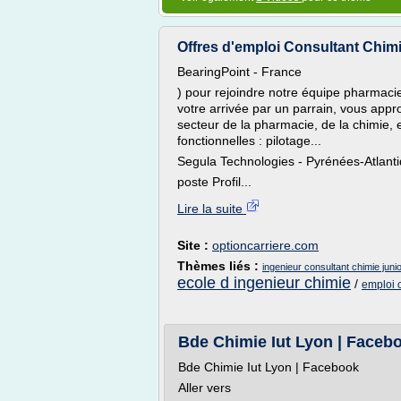
Offres d'emploi Consultant Chimie
BearingPoint - France
) pour rejoindre notre équipe pharmaci
votre arrivée par un parrain, vous appr
secteur de la pharmacie, de la chimie, e
fonctionnelles : pilotage...
Segula Technologies - Pyrénées-Atlant
poste Profil...
Lire la suite
Site :
optioncarriere.com
Thèmes liés :
ingenieur consultant chimie juni
ecole d ingenieur chimie
/
emploi c
Bde Chimie Iut Lyon | Faceb
Bde Chimie Iut Lyon | Facebook
Aller vers