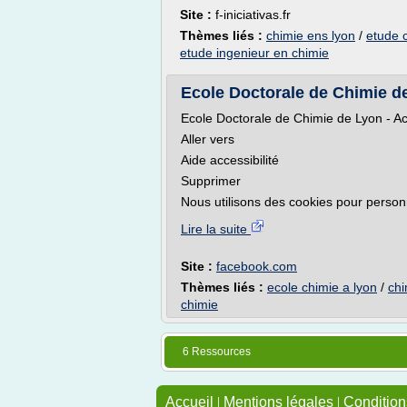
Site :
f-iniciativas.fr
Thèmes liés :
chimie ens lyon
/
etude c
etude ingenieur en chimie
Ecole Doctorale de Chimie d
Ecole Doctorale de Chimie de Lyon - A
Aller vers
Aide accessibilité
Supprimer
Nous utilisons des cookies pour personna
Lire la suite
Site :
facebook.com
Thèmes liés :
ecole chimie a lyon
/
chi
chimie
6 Ressources
Accueil
|
Mentions légales
|
Conditions