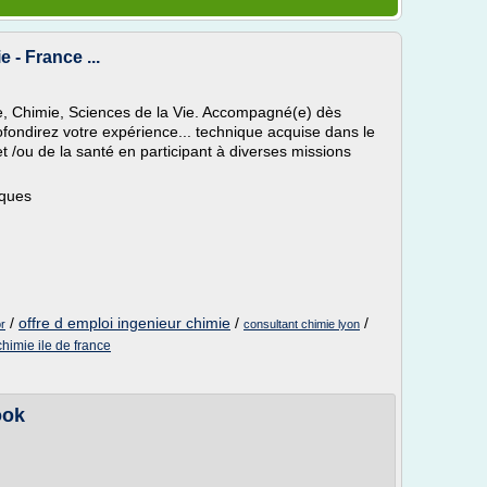
 - France ...
e, Chimie, Sciences de la Vie. Accompagné(e) dès
ofondirez votre expérience... technique acquise dans le
t /ou de la santé en participant à diverses missions
iques
/
offre d emploi ingenieur chimie
/
/
or
consultant chimie lyon
himie ile de france
ook