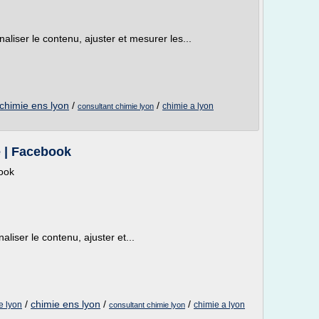
aliser le contenu, ajuster et mesurer les...
chimie ens lyon
/
/
chimie a lyon
consultant chimie lyon
 | Facebook
book
liser le contenu, ajuster et...
/
chimie ens lyon
/
/
e lyon
chimie a lyon
consultant chimie lyon