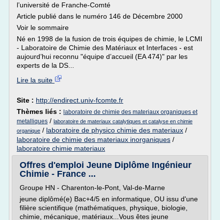
l’université de Franche-Comté
Article publié dans le numéro 146 de Décembre 2000
Voir le sommaire
Né en 1998 de la fusion de trois équipes de chimie, le LCMI
- Laboratoire de Chimie des Matériaux et Interfaces - est
aujourd’hui reconnu "équipe d’accueil (EA 474)" par les
experts de la DS...
Lire la suite
Site :
http://endirect.univ-fcomte.fr
Thèmes liés :
laboratoire de chimie des materiaux organiques et
/
metalliques
laboratoire de materiaux catalytiques et catalyse en chimie
/
laboratoire de physico chimie des materiaux
/
organique
laboratoire de chimie des materiaux inorganiques
/
laboratoire chimie materiaux
Offres d'emploi Jeune Diplôme Ingénieur
Chimie - France ...
Groupe HN - Charenton-le-Pont, Val-de-Marne
jeune diplômé(e) Bac+4/5 en informatique, OU issu d'une
filière scientifique (mathématiques, physique, biologie,
chimie, mécanique, matériaux...Vous êtes jeune