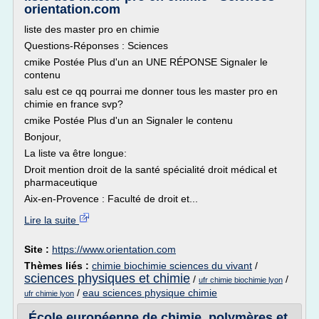
orientation.com
liste des master pro en chimie
Questions-Réponses : Sciences
cmike Postée Plus d'un an UNE RÉPONSE Signaler le
contenu
salu est ce qq pourrai me donner tous les master pro en
chimie en france svp?
cmike Postée Plus d'un an Signaler le contenu
Bonjour,
La liste va être longue:
Droit mention droit de la santé spécialité droit médical et
pharmaceutique
Aix-en-Provence : Faculté de droit et...
Lire la suite
Site :
https://www.orientation.com
Thèmes liés :
chimie biochimie sciences du vivant
/
sciences physiques et chimie
/
/
ufr chimie biochimie lyon
/
eau sciences physique chimie
ufr chimie lyon
École européenne de chimie, polymères et