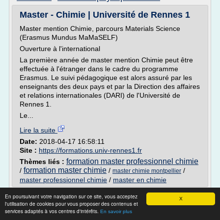
Master - Chimie | Université de Rennes 1
Master mention Chimie, parcours Materials Science
(Erasmus Mundus MaMaSELF)
Ouverture à l'international
La première année de master mention Chimie peut être
effectuée à l'étranger dans le cadre du programme
Erasmus. Le suivi pédagogique est alors assuré par les
enseignants des deux pays et par la Direction des affaires
et relations internationales (DARI) de l'Université de
Rennes 1.
Le...
Lire la suite
Date:
2018-04-17 16:58:11
Site :
https://formations.univ-rennes1.fr
formation master professionnel chimie
Thèmes liés :
formation master chimie
/
/
/
master chimie montpellier
master professionnel chimie
/
master en chimie
Lettre de motivation DUT Chimie - lettres-
En poursuivant votre navigation sur ce site, vous acceptez
X
l'utilisation de cookies pour vous proposer des contenus et
gratuites.com
services adaptés à vos centres d'intérêts.
En savoir plus
Le DUT Chimie forme les étudiants au génie chimique dans