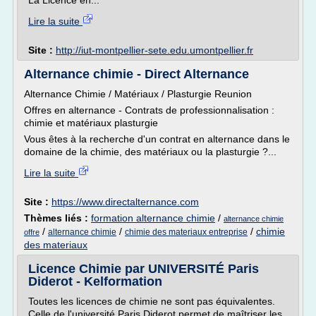
La Licence en...
Lire la suite
Site :
http://iut-montpellier-sete.edu.umontpellier.fr
Alternance chimie - Direct Alternance
Alternance Chimie / Matériaux / Plasturgie Reunion
Offres en alternance - Contrats de professionnalisation :
chimie et matériaux plasturgie
Vous êtes à la recherche d'un contrat en alternance dans le
domaine de la chimie, des matériaux ou la plasturgie ?...
Lire la suite
Site :
https://www.directalternance.com
Thèmes liés :
formation alternance chimie
/
alternance chimie
/
/
/
chimie
alternance chimie
chimie des materiaux entreprise
offre
des materiaux
Licence Chimie par UNIVERSITÉ Paris
Diderot - Kelformation
Toutes les licences de chimie ne sont pas équivalentes.
Celle de l'université Paris Diderot permet de maîtriser les