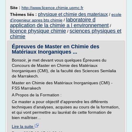
Site :
http://www.licence.chimie.upmc.fr
physique et chimie des materiaux
Thèmes liés :
/
ecole
laboratoire d
d'ingenieur apres bts chimie
/
application de la chimie a l environnement
/
licence physique chimie
sciences physiques et
/
chimie
Épreuves de Master en Chimie des
Matériaux Inorganiques ...
Bonsoir, je met devant vous quelques Épreuves du
Concours de Master en Chimie des Matériaux
Inorganiques (CMI), de la faculté des Sciences Semlalia
de Marrakech.
Master en Chimie des Matériaux Inorganiques (CMI) -
FSS Marrakech
A Propos de la Formation :
Ce master a pour objectif d'apprendre les différents
techniques d'analyses, acquises au cours de la formation,
et qui vont permettre au lauréat de cette formation de
bien maîtriser...
Lire la suite