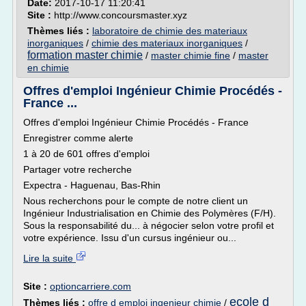
Date:
2017-10-17 11:20:41
Site :
http://www.concoursmaster.xyz
Thèmes liés :
laboratoire de chimie des materiaux
inorganiques
/
chimie des materiaux inorganiques
/
formation master chimie
/
master chimie fine
/
master
en chimie
Offres d'emploi Ingénieur Chimie Procédés -
France ...
Offres d'emploi Ingénieur Chimie Procédés - France
Enregistrer comme alerte
1 à 20 de 601 offres d'emploi
Partager votre recherche
Expectra - Haguenau, Bas-Rhin
Nous recherchons pour le compte de notre client un
Ingénieur Industrialisation en Chimie des Polymères (F/H).
Sous la responsabilité du... à négocier selon votre profil et
votre expérience. Issu d'un cursus ingénieur ou...
Lire la suite
Site :
optioncarriere.com
ecole d
Thèmes liés :
offre d emploi ingenieur chimie
/