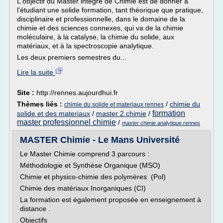
L'objectif du Master intégré de Chimie est de donner à
l'étudiant une solide formation, tant théorique que pratique,
disciplinaire et professionnelle, dans le domaine de la
chimie et des sciences connexes, qui va de la chimie
moléculaire, à la catalyse, la chimie du solide, aux
matériaux, et à la spectroscopie analytique.
Les deux premiers semestres du...
Lire la suite
Site :
http://rennes.aujourdhui.fr
Thèmes liés :
/
chimie du
chimie du solide et materiaux rennes
formation
solide et des materiaux
/
master 2 chimie
/
master professionnel chimie
/
master chimie analytique rennes
MASTER Chimie - Le Mans Université
Le Master Chimie comprend 3 parcours :
Méthodologie et Synthèse Organique (MSO)
Chimie et physico-chimie des polymères (Pol)
Chimie des matériaux Inorganiques (CI)
La formation est également proposée en enseignement à
distance .
Objectifs