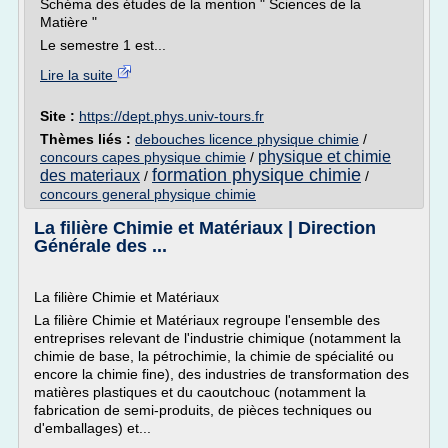
Schéma des études de la mention " Sciences de la
Matière "
Le semestre 1 est...
Lire la suite
Site :
https://dept.phys.univ-tours.fr
Thèmes liés :
debouches licence physique chimie
/
physique et chimie
concours capes physique chimie
/
formation physique chimie
des materiaux
/
/
concours general physique chimie
La filière Chimie et Matériaux | Direction
Générale des ...
La filière Chimie et Matériaux
La filière Chimie et Matériaux regroupe l'ensemble des
entreprises relevant de l'industrie chimique (notamment la
chimie de base, la pétrochimie, la chimie de spécialité ou
encore la chimie fine), des industries de transformation des
matières plastiques et du caoutchouc (notamment la
fabrication de semi-produits, de pièces techniques ou
d'emballages) et...