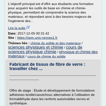
L'objectif principal est d'offrir aux étudiants une formation
pour acquérir les outils de base en chimie et chimie-
physique, permettant de comprendre la science des
matériaux, et répondant ainsi à des besoins majeurs de
l'ingénierie des...
Lire la suite
Date:
2017-12-05 00:31:42
Site :
https://spm.univ-rennes1.fr
Thèmes liés :
chimie du solide et des materiaux
/
sciences physiques et chimie
cours de
/
sciences physique chimie
physique et chimie des
/
materiaux
/
cours de chimie du solide
Fabricant de tissus de fibre de verre :
travailler chez ...
-------------------------------------------------------------------------
-------------------------
Offre de stage : Etude et développement de formulations
adhésives textile/caoutchouc alternatives à l'utilisation de
formaldéhyde dans les renforts automobiles verres et
synthétique.