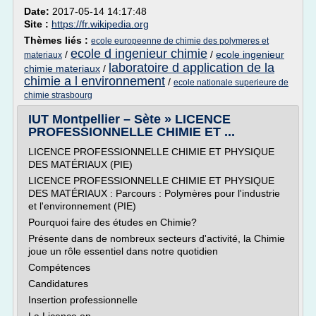
Date:
2017-05-14 14:17:48
Site :
https://fr.wikipedia.org
Thèmes liés :
ecole europeenne de chimie des polymeres et
ecole d ingenieur chimie
/
/
ecole ingenieur
materiaux
laboratoire d application de la
chimie materiaux
/
chimie a l environnement
/
ecole nationale superieure de
chimie strasbourg
IUT Montpellier – Sète » LICENCE
PROFESSIONNELLE CHIMIE ET ...
LICENCE PROFESSIONNELLE CHIMIE ET PHYSIQUE
DES MATÉRIAUX (PIE)
LICENCE PROFESSIONNELLE CHIMIE ET PHYSIQUE
DES MATÉRIAUX : Parcours : Polymères pour l'industrie
et l'environnement (PIE)
Pourquoi faire des études en Chimie?
Présente dans de nombreux secteurs d'activité, la Chimie
joue un rôle essentiel dans notre quotidien
Compétences
Candidatures
Insertion professionnelle