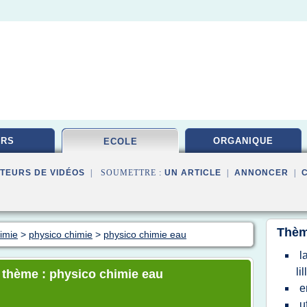
URS
ORGANIQUE
ECOLE
TEURS DE VIDÉOS
| SOUMETTRE :
UN ARTICLE
|
ANNONCER
|
Thèm
himie
>
physico chimie
>
physico chimie eau
l
lil
e thème : physico chimie eau
e
u