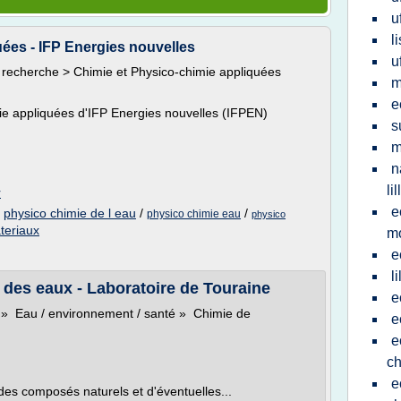
u
l
ées - IFP Energies nouvelles
u
 recherche > Chimie et Physico-chimie appliquées
m
e
ie appliquées d'IFP Energies nouvelles (IFPEN)
s
m
n
lil
r
e
/
physico chimie de l eau
/
/
physico chimie eau
physico
teriaux
mo
e
l
des eaux - Laboratoire de Touraine
e
s » Eau / environnement / santé » Chimie de
e
e
ch
e
es composés naturels et d'éventuelles...