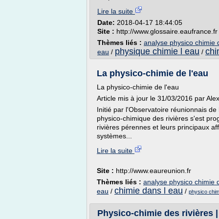
Lire la suite
Date:
2018-04-17 18:44:05
Site :
http://www.glossaire.eaufrance.fr
Thèmes liés :
analyse physico chimie 
physique chimie l eau
chi
eau
/
/
La physico-chimie de l'eau
La physico-chimie de l'eau
Article mis à jour le 31/03/2016 par 
Initié par l'Observatoire réunionnais de 
physico-chimique des rivières s'est pr
rivières pérennes et leurs principaux aff
systèmes...
Lire la suite
Site :
http://www.eaureunion.fr
Thèmes liés :
analyse physico chimie d
chimie dans l eau
eau
/
/
physico chim
Physico-chimie des rivières |