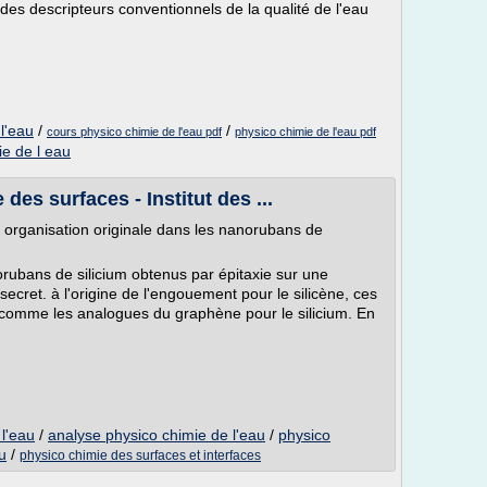
es descripteurs conventionnels de la qualité de l'eau
l'eau
/
/
cours physico chimie de l'eau pdf
physico chimie de l'eau pdf
ie de l eau
es surfaces - Institut des ...
 organisation originale dans les nanorubans de
orubans de silicium obtenus par épitaxie sur une
 secret. à l'origine de l'engouement pour le silicène, ces
comme les analogues du graphène pour le silicium. En
l'eau
/
analyse physico chimie de l'eau
/
physico
u
/
physico chimie des surfaces et interfaces