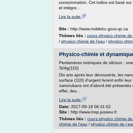
consommation. Cet indice est basé sur d
et intègre...
Lire la suite
Site :
http://www.mddelcc.gouv.qc.ca
Thèmes liés :
cours physico chimie de 
/
physico chimie de l'eau
/
physico chim
Physico-chimie et dynamique d
Pentamères imbriqués de silicium : une
Si/Ag(110)
Dix ans après leur découverte, les nan
surface (110) d'argent livrent enfin leur
nanorubans ont d'abord été présentés 
effet, des...
Lire la suite
Date:
2017-09-18 06:31:52
Site :
http://www.insp.jussieu.fr
Thèmes liés :
cours physico chimie de 
chimie de l'eau
/
physico chimie de l ea