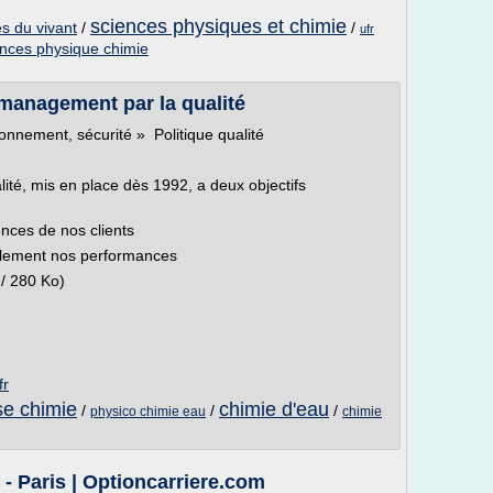
sciences physiques et chimie
s du vivant
/
/
ufr
nces physique chimie
 management par la qualité
ronnement, sécurité » Politique qualité
té, mis en place dès 1992, a deux objectifs
gences de nos clients
uellement nos performances
/ 280 Ko)
fr
se chimie
chimie d'eau
/
/
/
physico chimie eau
chimie
- Paris | Optioncarriere.com