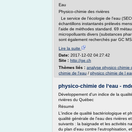
Eau
Physico-chimie des rivières
Le service de l'écologie de l'eau (SE
échantillons instantanés prélevés men
l'aide de méthodes standard. 69 métau
micropolluants divers (substances phar
sont également recherchés par GC MS 
Lire la suite
Date:
2017-12-02 04:27:42
Site :
http://ge.ch
Thèmes liés :
analyse physico chimie 
chimie de l'eau
/
physico chimie de l ea
physico-chimie de l’eau - md
Développement d'un indice de la qualité
rivières du Québec
Résumé
L'indice de qualité bactériologique et p
qualité générale de l'eau des rivières e
suivants : la baignade et les activités n
du plan d'eau contre l'eutrophisation, 