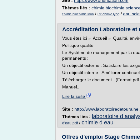
Site :
https://www.orientation.com
Thèmes liés :
chimie biochimie science
/
/
eau scie
chimie biochimie lyon
ufr chimie lyon
Accréditation Laboratoire et
Vous êtes ici » Accueil » Qualité, envi
Politique qualité
Le Système de management par la quali
permanents :
Un objectif externe : Satisfaire les exi
Un objectif interne : Améliorer contin
Télécharger le document (Format pdf 
Manuel...
Lire la suite
Site :
http://www.laboratoiredetouraine.
laboratoire d analy
Thèmes liés :
chimie d eau
/
d'eau pdf
Offres d'emploi Stage Chimie 