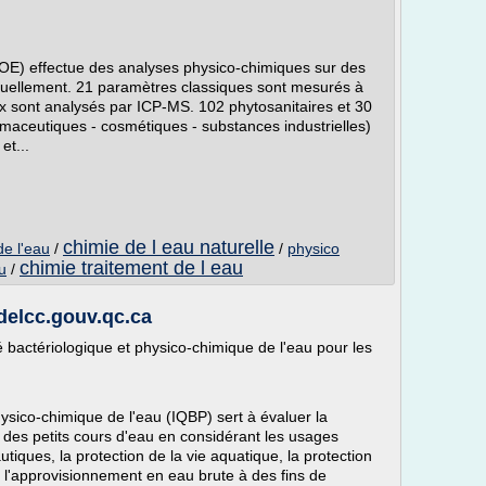
COE) effectue des analyses physico-chimiques sur des
suellement. 21 paramètres classiques sont mesurés à
x sont analysés par ICP-MS. 102 phytosanitaires et 30
maceutiques - cosmétiques - substances industrielles)
et...
chimie de l eau naturelle
de l'eau
/
/
physico
chimie traitement de l eau
u
/
delcc.gouv.qc.ca
 bactériologique et physico-chimique de l'eau pour les
hysico-chimique de l'eau (IQBP) sert à évaluer la
t des petits cours d'eau en considérant les usages
autiques, la protection de la vie aquatique, la protection
et l'approvisionnement en eau brute à des fins de