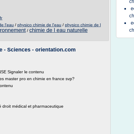
ch
e
ch
fr
e
de l'eau
/
physico chimie de l'eau
/
physico chimie de l
vironnement
chimie de l eau naturelle
ch
/
e - Sciences - orientation.com
SE Signaler le contenu
les master pro en chimie en france svp?
contenu
té droit médical et pharmaceutique