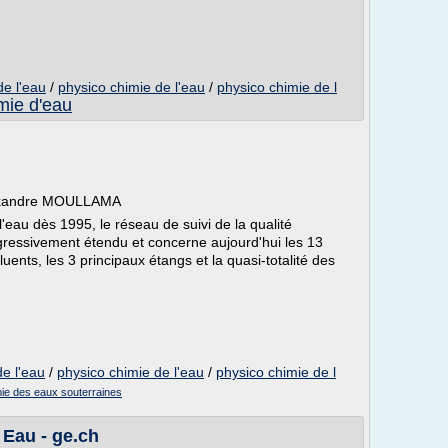
de l'eau
/
physico chimie de l'eau
/
physico chimie de l
mie d'eau
Alexandre MOULLAMA
l'eau dès 1995, le réseau de suivi de la qualité
ogressivement étendu et concerne aujourd'hui les 13
luents, les 3 principaux étangs et la quasi-totalité des
e l'eau
/
physico chimie de l'eau
/
physico chimie de l
ie des eaux souterraines
 Eau - ge.ch