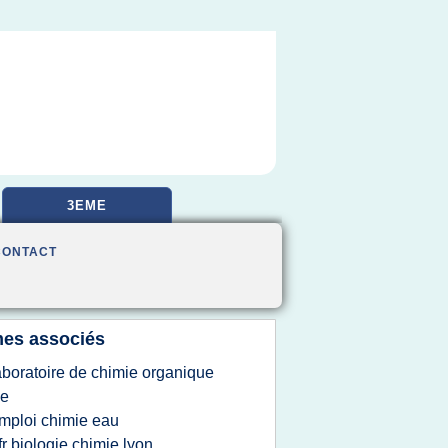
3EME
CONTACT
es associés
aboratoire de chimie organique
le
mploi chimie eau
fr biologie chimie lyon