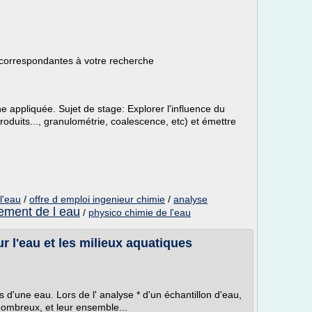
 correspondantes à votre recherche
e appliquée. Sujet de stage: Explorer l'influence du
produits..., granulométrie, coalescence, etc) et émettre
l'eau
/
offre d emploi ingenieur chimie
/
analyse
tement de l eau
/
physico chimie de l'eau
r l'eau et les milieux aquatiques
 d'une eau. Lors de l' analyse * d'un échantillon d'eau,
ombreux, et leur ensemble...