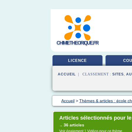
CHIMIETHEORIQUE.FR
LICENCE
CO
ACCUEIL
| CLASSEMENT :
SITES
,
AU
Accueil
>
Thèmes & articles : école c
Articles sélectionnés pour l
36 articles
→
Voir également
1 Vidéos
pour ce thème