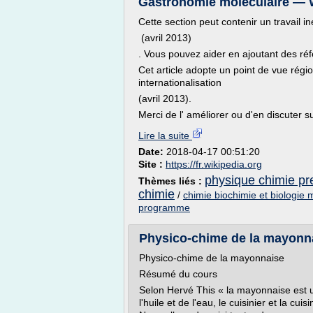
Gastronomie moléculaire — 
Cette section peut contenir un travail i
(avril 2013)
. Vous pouvez aider en ajoutant des ré
Cet article adopte un point de vue régio
internationalisation
(avril 2013).
Merci de l' améliorer ou d'en discuter 
Lire la suite
Date:
2018-04-17 00:51:20
Site :
https://fr.wikipedia.org
physique chimie pr
Thèmes liés :
chimie
/
chimie biochimie et biologie 
programme
Physico-chime de la mayonna
Physico-chime de la mayonnaise
Résumé du cours
Selon Hervé This « la mayonnaise est un
l'huile et de l'eau, le cuisinier et la cu