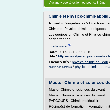
Aucune vidéo sélectionnée pour ce thème
Chimie et Physico-chimie appliqu
Accueil > Compétences > Directions de
Chimie et Physico-chimie appliquées
Les équipes en Chimie et Physico-chim
permettent de...
Lire la suite
Date:
2017-05-15 00:25:10
Site :
http://www.ifpenergiesnouvelles.f
Thèmes liés :
physico chimie de l'eau
/
physico chimie des ma
chimie des aliments
Master Chimie et sciences du 
Master Chimie et sciences du vivant
Master Chimie et sciences du vivant
PARCOURS : Chimie moléculaire
Régime(s) de formation : Formation init