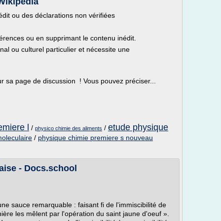
Wikipédia
nédit ou des déclarations non vérifiées
férences ou en supprimant le contenu inédit.
nal ou culturel particulier et nécessite une
sur sa page de discussion ! Vous pouvez préciser...
emiere l
etude physique
/
/
physico chimie des aliments
moleculaire
/
physique chimie premiere s nouveau
ise - Docs.school
e sauce remarquable : faisant fi de l'immiscibilité de
isinière les mêlent par l'opération du saint jaune d'oeuf ».