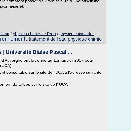
re comment passer de l'immiscibilité à une miscibilité
yonnaise et...
l'eau
/
physico chimie de l'eau
/
physico chimie de l
vironnement
traitement de l'eau physique chimie
/
| Université Blaise Pascal ...
ité d'Auvergne ont fusionné au 1er janvier 2017 pour
 (UCA).
t consultable sur le site de l'UCA à l'adresse suivante
ement détaillées sur le site de l' UCA .