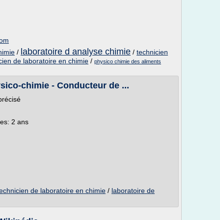
com
laboratoire d analyse chimie
himie
/
/
technicien
cien de laboratoire en chimie
/
physico chimie des aliments
sico-chimie - Conducteur de ...
précisé
es: 2 ans
technicien de laboratoire en chimie
/
laboratoire de