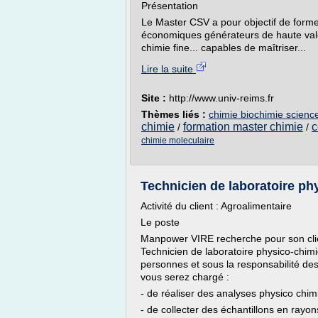
Présentation
Le Master CSV a pour objectif de forme
économiques générateurs de haute valeu
chimie fine... capables de maîtriser...
Lire la suite
Site :
http://www.univ-reims.fr
Thèmes liés :
chimie biochimie scienc
chimie
formation master chimie
c
/
/
chimie moleculaire
Technicien de laboratoire ph
Activité du client : Agroalimentaire
Le poste
Manpower VIRE recherche pour son clien
Technicien de laboratoire physico-chimi
personnes et sous la responsabilité des
vous serez chargé :
- de réaliser des analyses physico chi
- de collecter des échantillons en rayon