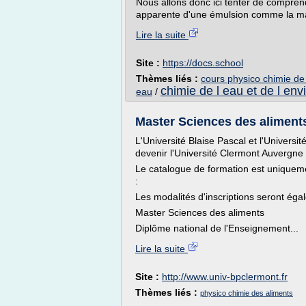
Nous allons donc ici tenter de comprend
apparente d'une émulsion comme la ma
Lire la suite
Site :
https://docs.school
Thèmes liés :
cours physico chimie de 
chimie de l eau et de l en
eau
/
Master Sciences des aliments 
L'Université Blaise Pascal et l'Univers
devenir l'Université Clermont Auvergne
Le catalogue de formation est uniquemen
:
Les modalités d'inscriptions seront égal
Master Sciences des aliments
Diplôme national de l'Enseignement...
Lire la suite
Site :
http://www.univ-bpclermont.fr
Thèmes liés :
physico chimie des aliments