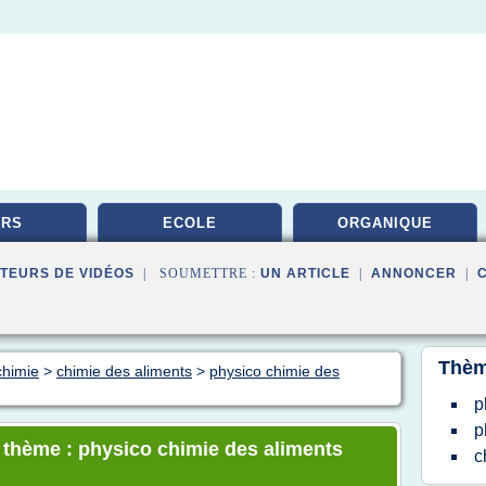
URS
ECOLE
ORGANIQUE
TEURS DE VIDÉOS
| SOUMETTRE :
UN ARTICLE
|
ANNONCER
|
Thèm
chimie
>
chimie des aliments
>
physico chimie des
p
p
e thème : physico chimie des aliments
c