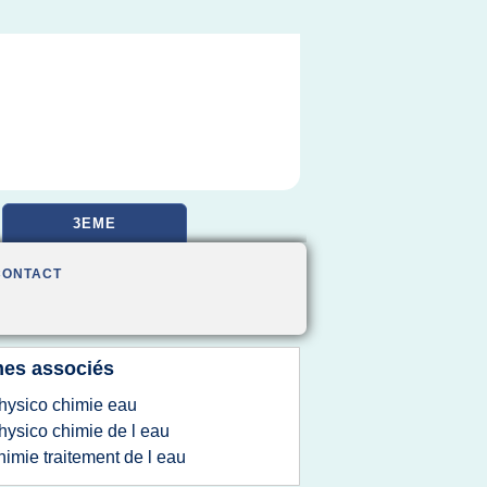
3EME
CONTACT
es associés
hysico chimie eau
hysico chimie de l eau
himie traitement de l eau