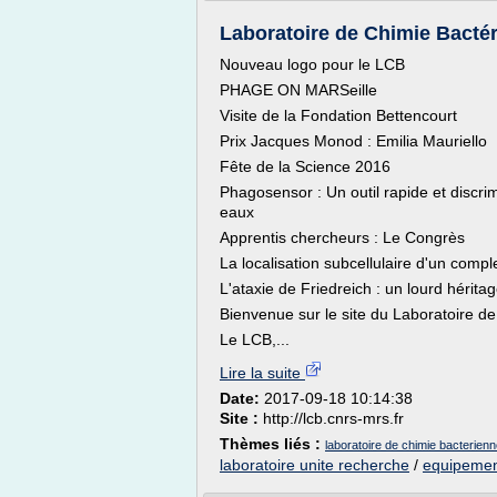
Laboratoire de Chimie Bact
Nouveau logo pour le LCB
PHAGE ON MARSeille
Visite de la Fondation Bettencourt
Prix Jacques Monod : Emilia Mauriello
Fête de la Science 2016
Phagosensor : Un outil rapide et discr
eaux
Apprentis chercheurs : Le Congrès
La localisation subcellulaire d'un compl
L'ataxie de Friedreich : un lourd hérita
Bienvenue sur le site du Laboratoire d
Le LCB,...
Lire la suite
Date:
2017-09-18 10:14:38
Site :
http://lcb.cnrs-mrs.fr
Thèmes liés :
laboratoire de chimie bacterien
laboratoire unite recherche
/
equipement