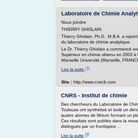
Laboratoire de Chimie Analyt
Nous joindre
THIERRY GHISLAIN
Thierry Ghislain, Ph.D., M.B.A. a rejo
du laboratoire de chimie analytique.
Le Dr. Thierry Ghislain a commencé son
Supérieur en chimie obtenu en 2003 à l'I
Marseille Université (Marseille, FRANCE
Lire la suite
Site :
http://www.criecb.com
CNRS - Institut de chimie
Des chercheurs du Laboratoire de Chimi
Toulouse ont synthétisé et isolé un dér
quatre atomes de lithium formant un pla
Ces résultats sont publiés dans la rev
distingués par un frontispice....
Lire la suite