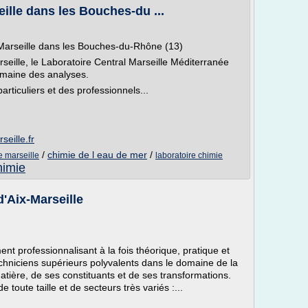
ille dans les Bouches-du ...
à Marseille dans les Bouches-du-Rhône (13)
seille, le Laboratoire Central Marseille Méditerranée
omaine des analyses.
rticuliers et des professionnels...
seille.fr
/
chimie de l eau de mer
/
e marseille
laboratoire chimie
himie
d'Aix-Marseille
 professionnalisant à la fois théorique, pratique et
chniciens supérieurs polyvalents dans le domaine de la
atière, de ses constituants et de ses transformations.
 toute taille et de secteurs très variés :...