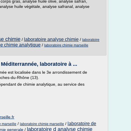
corps gras, analyse huile olive, analyse safran,
analyse huile végétale, analyse safranal, analyse
se chimie
laboratoire analyse chimie
/
/
laboratoire
de chimie analytique
/
laboratoire chimie marseille
Méditerrannée, laboratoire à ...
anée est localisée dans le 3e arrondissement de
uches-du-Rhône (13).
dépendant de chimie analytique, au service des
seille.fr
laboratoire de
/
/
e marseille
laboratoire chimie marseille
laboratoire d analyse chimie
imie generale
/