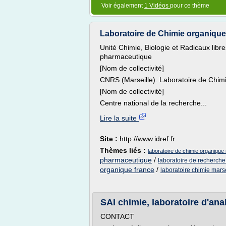
Voir également
1 Vidéos
pour ce thème
Laboratoire de Chimie organique 
Unité Chimie, Biologie et Radicaux libr
pharmaceutique
[Nom de collectivité]
CNRS (Marseille). Laboratoire de Chi
[Nom de collectivité]
Centre national de la recherche...
Lire la suite
Site :
http://www.idref.fr
Thèmes liés :
laboratoire de chimie organique 
pharmaceutique
/
laboratoire de recherche
organique france
/
laboratoire chimie marse
SAI chimie, laboratoire d'an
CONTACT