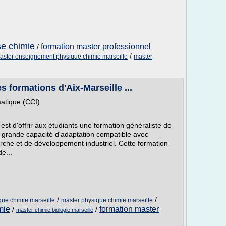
se chimie
formation master professionnel
/
/
aster enseignement physique chimie marseille
master
 formations d'Aix-Marseille ...
atique (CCI)
 est d'offrir aux étudiants une formation généraliste de
 grande capacité d'adaptation compatible avec
herche et de développement industriel. Cette formation
e...
/
/
ue chimie marseille
master physique chimie marseille
mie
formation master
/
/
master chimie biologie marseille