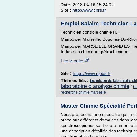
Date:
2018-04-16 15:24:02
Site :
http://www.cnrs.fr
Emploi Salaire Technicien Lab
Technicien contrôle chimie H/F
Manpower Marseille, Bouches-Du-Rhôn
Manpower MARSEILLE GRAND EST recher
Industries chimique, pétrochimique...
Lire la suite
Site :
https://www.njobs.fr
Thèmes liés :
technicien de laboratoire ch
laboratoire d analyse chimie
/
te
recherche chimie marseille
Master Chimie Spécialité Per
Nous proposons une spécialité qui, à pa
ouvre sur différents domaines dans les
spectroscopiques sont couramment utilis
une description détaillée des technique
spectrométrie de masse,...