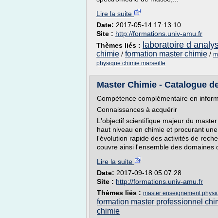
Lire la suite
Date:
2017-05-14 17:13:10
Site :
http://formations.univ-amu.fr
laboratoire d analy
Thèmes liés :
chimie
formation master chimie
/
/
m
physique chimie marseille
Master Chimie - Catalogue des
Compétence complémentaire en inform
Connaissances à acquérir
L'objectif scientifique majeur du master
haut niveau en chimie et procurant une
l'évolution rapide des activités de rec
couvre ainsi l'ensemble des domaines d
Lire la suite
Date:
2017-09-18 05:07:28
Site :
http://formations.univ-amu.fr
Thèmes liés :
master enseignement physiq
formation master professionnel chi
chimie