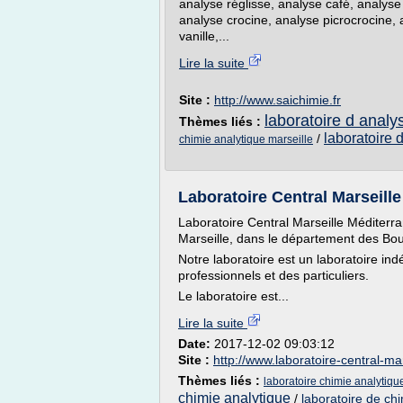
analyse réglisse, analyse café, analyse 
analyse crocine, analyse picrocrocine, 
vanille,...
Lire la suite
Site :
http://www.saichimie.fr
laboratoire d analy
Thèmes liés :
laboratoire 
/
chimie analytique marseille
Laboratoire Central Marseille 
Laboratoire Central Marseille Méditerr
Marseille, dans le département des Bo
Notre laboratoire est un laboratoire in
professionnels et des particuliers.
Le laboratoire est...
Lire la suite
Date:
2017-12-02 09:03:12
Site :
http://www.laboratoire-central-mar
Thèmes liés :
laboratoire chimie analytiqu
chimie analytique
/
laboratoire de ch