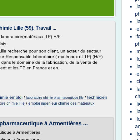
l
p
l
ie Lille (59), Travail ...
e
f
laboratoire(matériaux-TP) H/F
ais
p
le recherche pour son client, un acteur du secteur
m
eur Responsable laboratoire ( matériaux et TP) (H/F)
f
t dans le domaine de la fabrication, de la vente de
l
ent et les TP en France et en...
e
c
l
ch
himie emploi
/
/
technicien
laboratoire chimie pharmaceutique lille
/
ire chimie lille
emploi ingenieur chimie des materiaux
l
l
f
 pharmaceutique à Armentières ...
an
utique à Armentières
f
utique à Armentières