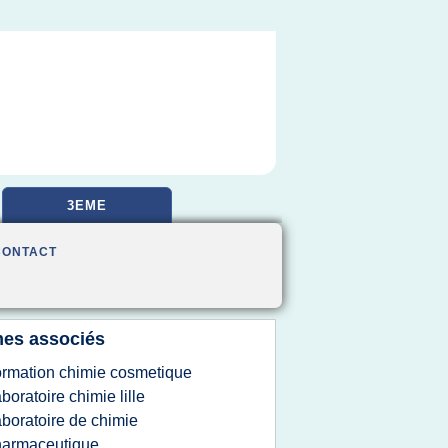
3EME
CONTACT
es associés
ormation chimie cosmetique
aboratoire chimie lille
aboratoire de chimie
harmaceutique