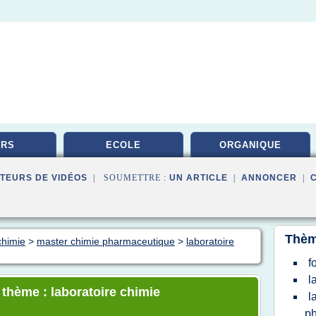
URS
ECOLE
ORGANIQUE
TEURS DE VIDÉOS
| SOUMETTRE :
UN ARTICLE
|
ANNONCER
|
Thèm
chimie
>
master chimie pharmaceutique
>
laboratoire
f
l
 thème : laboratoire chimie
l
p