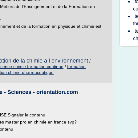
f
 Métiers de l'Enseignement et de la Formation en
co
t
S
fo
gnement et de la formation en physique et chimie est
t
ch
cation de la chimie a l environnement
/
licence chimie formation continue
/
formation
tion chimie pharmaceutique
e - Sciences - orientation.com
SE Signaler le contenu
les master pro en chimie en france svp?
contenu