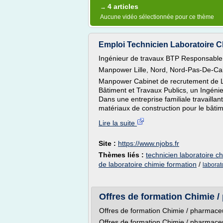
4 articles
→
Aucune vidéo sélectionnée pour ce thème
Emploi Technicien Laboratoire Chim
Ingénieur de travaux BTP Responsable 
Manpower Lille, Nord, Nord-Pas-De-Cal
Manpower Cabinet de recrutement de Lil
Bâtiment et Travaux Publics, un Ingéni
Dans une entreprise familiale travaillan
matériaux de construction pour le bâtim
Lire la suite
Site :
https://www.njobs.fr
Thèmes liés :
technicien laboratoire c
de laboratoire chimie formation
/
laborato
Offres de formation Chimie /
Offres de formation Chimie / pharmace
Offres de formation Chimie / pharmace