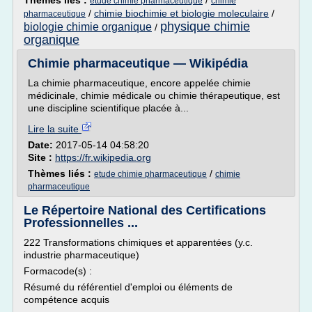
Thèmes liés :
/
etude chimie pharmaceutique
chimie
/
chimie biochimie et biologie moleculaire
/
pharmaceutique
physique chimie
biologie chimie organique
/
organique
Chimie pharmaceutique — Wikipédia
La chimie pharmaceutique, encore appelée chimie
médicinale, chimie médicale ou chimie thérapeutique, est
une discipline scientifique placée à...
Lire la suite
Date:
2017-05-14 04:58:20
Site :
https://fr.wikipedia.org
Thèmes liés :
/
etude chimie pharmaceutique
chimie
pharmaceutique
Le Répertoire National des Certifications
Professionnelles ...
222 Transformations chimiques et apparentées (y.c.
industrie pharmaceutique)
Formacode(s) :
Résumé du référentiel d'emploi ou éléments de
compétence acquis