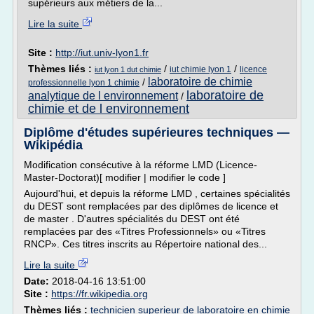
supérieurs aux métiers de la...
Lire la suite
Site :
http://iut.univ-lyon1.fr
Thèmes liés :
/
/
iut chimie lyon 1
licence
iut lyon 1 dut chimie
laboratoire de chimie
/
professionnelle lyon 1 chimie
laboratoire de
analytique de l environnement
/
chimie et de l environnement
Diplôme d'études supérieures techniques —
Wikipédia
Modification consécutive à la réforme LMD (Licence-
Master-Doctorat)[ modifier | modifier le code ]
Aujourd'hui, et depuis la réforme LMD , certaines spécialités
du DEST sont remplacées par des diplômes de licence et
de master . D'autres spécialités du DEST ont été
remplacées par des «Titres Professionnels» ou «Titres
RNCP». Ces titres inscrits au Répertoire national des...
Lire la suite
Date:
2018-04-16 13:51:00
Site :
https://fr.wikipedia.org
Thèmes liés :
technicien superieur de laboratoire en chimie