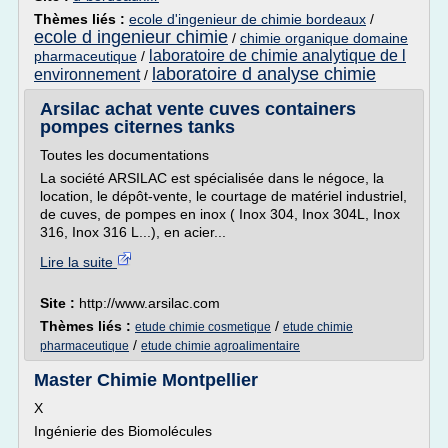
Thèmes liés :
ecole d'ingenieur de chimie bordeaux
/
ecole d ingenieur chimie
/
chimie organique domaine
laboratoire de chimie analytique de l
pharmaceutique
/
laboratoire d analyse chimie
environnement
/
Arsilac achat vente cuves containers
pompes citernes tanks
Toutes les documentations
La société ARSILAC est spécialisée dans le négoce, la
location, le dépôt-vente, le courtage de matériel industriel,
de cuves, de pompes en inox ( Inox 304, Inox 304L, Inox
316, Inox 316 L...), en acier...
Lire la suite
Site :
http://www.arsilac.com
Thèmes liés :
/
etude chimie cosmetique
etude chimie
/
pharmaceutique
etude chimie agroalimentaire
Master Chimie Montpellier
X
Ingénierie des Biomolécules