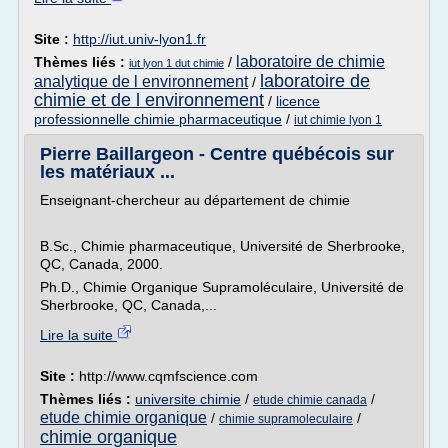
Site :
http://iut.univ-lyon1.fr
laboratoire de chimie
Thèmes liés :
/
iut lyon 1 dut chimie
laboratoire de
analytique de l environnement
/
chimie et de l environnement
/
licence
professionnelle chimie pharmaceutique
/
iut chimie lyon 1
Pierre Baillargeon - Centre québécois sur
les matériaux ...
Enseignant-chercheur au département de chimie
B.Sc., Chimie pharmaceutique, Université de Sherbrooke,
QC, Canada, 2000.
Ph.D., Chimie Organique Supramoléculaire, Université de
Sherbrooke, QC, Canada,...
Lire la suite
Site :
http://www.cqmfscience.com
Thèmes liés :
universite chimie
/
/
etude chimie canada
etude chimie organique
/
/
chimie supramoleculaire
chimie organique