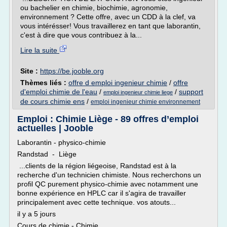
ou bachelier en chimie, biochimie, agronomie,
environnement ? Cette offre, avec un CDD à la clef, va
vous intérésser! Vous travaillerez en tant que laborantin,
c'est à dire que vous contribuez à la...
Lire la suite
Site :
https://be.jooble.org
Thèmes liés :
offre d emploi ingenieur chimie
/
offre
d'emploi chimie de l'eau
/
/
support
emploi ingenieur chimie liege
de cours chimie ens
/
emploi ingenieur chimie environnement
Emploi : Chimie Liège - 89 offres d’emploi
actuelles | Jooble
Laborantin - physico-chimie
Randstad - Liège
...clients de la région liégeoise, Randstad est à la
recherche d'un technicien chimiste. Nous recherchons un
profil QC purement physico-chimie avec notamment une
bonne expérience en HPLC car il s'agira de travailler
principalement avec cette technique. vos atouts...
il y a 5 jours
Cours de chimie - Chimie