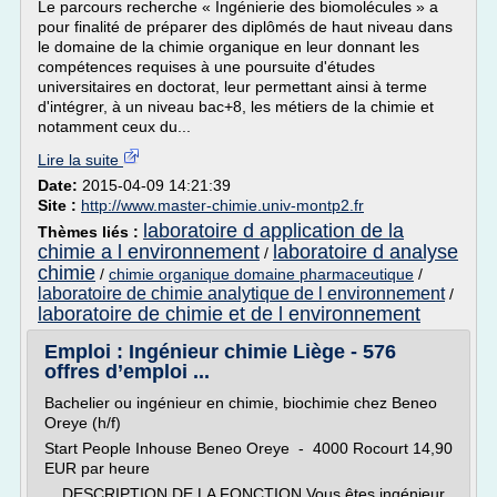
Le parcours recherche « Ingénierie des biomolécules » a
pour finalité de préparer des diplômés de haut niveau dans
le domaine de la chimie organique en leur donnant les
compétences requises à une poursuite d'études
universitaires en doctorat, leur permettant ainsi à terme
d'intégrer, à un niveau bac+8, les métiers de la chimie et
notamment ceux du...
Lire la suite
Date:
2015-04-09 14:21:39
Site :
http://www.master-chimie.univ-montp2.fr
laboratoire d application de la
Thèmes liés :
chimie a l environnement
laboratoire d analyse
/
chimie
/
chimie organique domaine pharmaceutique
/
laboratoire de chimie analytique de l environnement
/
laboratoire de chimie et de l environnement
Emploi : Ingénieur chimie Liège - 576
offres d’emploi ...
Bachelier ou ingénieur en chimie, biochimie chez Beneo
Oreye (h/f)
Start People Inhouse Beneo Oreye - 4000 Rocourt 14,90
EUR par heure
...DESCRIPTION DE LA FONCTION Vous êtes ingénieur