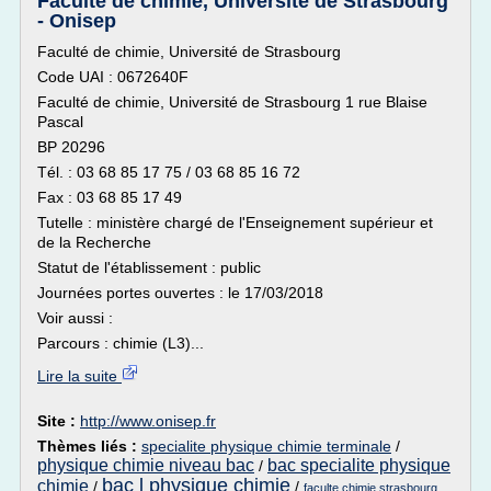
Faculté de chimie, Université de Strasbourg
- Onisep
Faculté de chimie, Université de Strasbourg
Code UAI : 0672640F
Faculté de chimie, Université de Strasbourg 1 rue Blaise
Pascal
BP 20296
Tél. : 03 68 85 17 75 / 03 68 85 16 72
Fax : 03 68 85 17 49
Tutelle : ministère chargé de l'Enseignement supérieur et
de la Recherche
Statut de l'établissement : public
Journées portes ouvertes : le 17/03/2018
Voir aussi :
Parcours : chimie (L3)...
Lire la suite
Site :
http://www.onisep.fr
Thèmes liés :
specialite physique chimie terminale
/
physique chimie niveau bac
bac specialite physique
/
bac l physique chimie
chimie
/
/
faculte chimie strasbourg