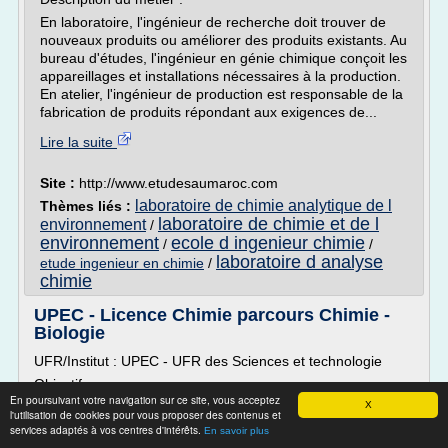
En laboratoire, l'ingénieur de recherche doit trouver de
nouveaux produits ou améliorer des produits existants. Au
bureau d'études, l'ingénieur en génie chimique conçoit les
appareillages et installations nécessaires à la production.
En atelier, l'ingénieur de production est responsable de la
fabrication de produits répondant aux exigences de...
Lire la suite
Site :
http://www.etudesaumaroc.com
laboratoire de chimie analytique de l
Thèmes liés :
laboratoire de chimie et de l
environnement
/
environnement
ecole d ingenieur chimie
/
/
laboratoire d analyse
etude ingenieur en chimie
/
chimie
UPEC - Licence Chimie parcours Chimie -
Biologie
UFR/Institut : UPEC - UFR des Sciences et technologie
Objectifs
En poursuivant votre navigation sur ce site, vous acceptez
Afin de se mettre en conformité avec la nouvelle
X
l'utilisation de cookies pour vous proposer des contenus et
nomenclature des licences scientifiques, la « Licence
services adaptés à vos centres d'intérêts.
En savoir plus
Chimie-Biologie » créée en 2005 à l'UPEC a évolué en une