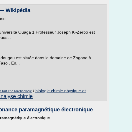
— Wikipédia
Faso
niversité Ouaga 1 Professeur Joseph Ki-Zerbo est
Ouest .
adougou est située dans le domaine de Zogona à
aso . En...
/
biologie chimie physique et
l'art et a l'archeologie
analyse chimie
sonance paramagnétique électronique
ramagnétique électronique