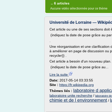
6 articles
→
Aucune vidéo sélectionnée pour ce thème
Université de Lorraine — Wikipé
Cet article ou une de ses sections doit 
(indiquez la date de pose grâce au pa
.
Une réorganisation et une clarification
à améliorer en page de discussion ou pré
recycler}} .
Cet article a besoin d'un nouveau plan.
(indiquez la date de pose grâce au...
Lire la suite
Date:
2017-05-14 03:33:55
Site :
https://fr.wikipedia.org
laboratoire d appli
Thèmes liés :
laboratoire unite recherche
/
laboratoire de
chimie et de l environnement
l
/