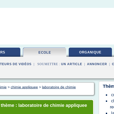
URS
ORGANIQUE
ECOLE
TEURS DE VIDÉOS
| SOUMETTRE :
UN ARTICLE
|
ANNONCER
|
Thèm
himie
>
chimie appliquee
>
laboratoire de chimie
c
c
e thème : laboratoire de chimie appliquee
re
l