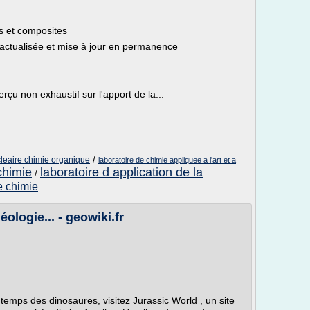
ues et composites
 actualisée et mise à jour en permanence
çu non exhaustif sur l'apport de la...
/
eaire chimie organique
laboratoire de chimie appliquee a l'art et a
chimie
laboratoire d application de la
/
e chimie
éologie... - geowiki.fr
temps des dinosaures, visitez Jurassic World , un site