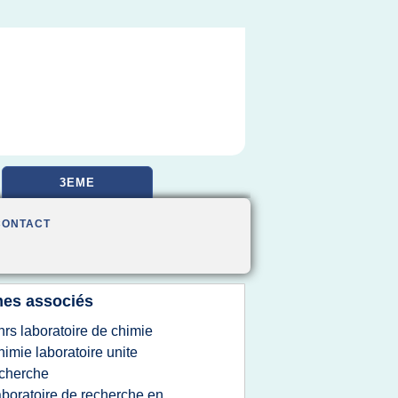
3EME
CONTACT
es associés
nrs laboratoire de chimie
himie laboratoire unite
cherche
aboratoire de recherche en