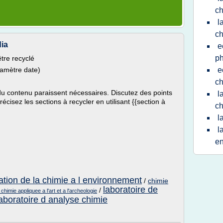
ch
l
ch
dia
e
ph
être recyclé
ramètre date)
e
ch
 du contenu paraissent nécessaires. Discutez des points
l
cisez les sections à recycler en utilisant {{section à
ch
l
l
e
cation de la chimie a l environnement
/
chimie
laboratoire de
/
 chimie appliquee a l'art et a l'archeologie
aboratoire d analyse chimie