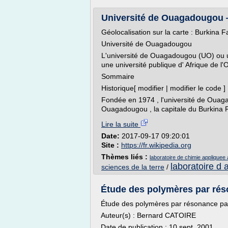
Université de Ouagadougou 
Géolocalisation sur la carte : Burkina 
Université de Ouagadougou
L'université de Ouagadougou (UO) ou u
une université publique d' Afrique de l'
Sommaire
Historique[ modifier | modifier le code ]
Fondée en 1974 , l'université de Ouag
Ouagadougou , la capitale du Burkina F
Lire la suite
Date:
2017-09-17 09:20:01
Site :
https://fr.wikipedia.org
Thèmes liés :
laboratoire de chimie appliquee a 
laboratoire d 
sciences de la terre
/
Étude des polymères par ré
Étude des polymères par résonance pa
Auteur(s) : Bernard CATOIRE
Date de publication : 10 sept. 2001