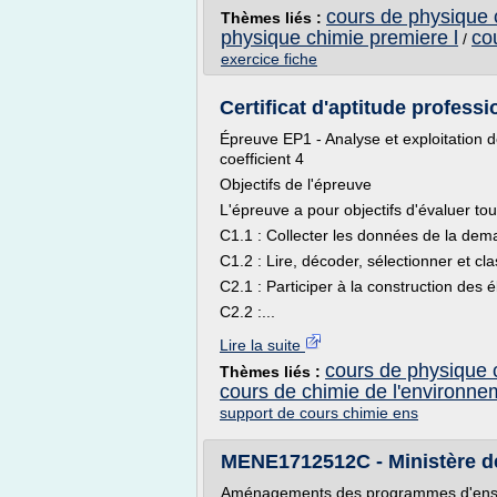
cours de physique 
Thèmes liés :
physique chimie premiere l
co
/
exercice fiche
Certificat d'aptitude professi
Épreuve EP1 - Analyse et exploitation d
coefficient 4
Objectifs de l'épreuve
L'épreuve a pour objectifs d'évaluer to
C1.1 : Collecter les données de la de
C1.2 : Lire, décoder, sélectionner et cl
C2.1 : Participer à la construction des
C2.2 :...
Lire la suite
cours de physique 
Thèmes liés :
cours de chimie de l'environne
support de cours chimie ens
MENE1712512C - Ministère de
Aménagements des programmes d'ense