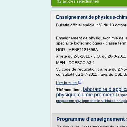
32 articles sélectionnés
Enseignement de physique-chimie 
Bulletin officiel spécial n°8 du 13 octob
Enseignement de physique-chimie de la 
spécialité biotechnologies - classe term
NOR : MENE1121696A
arrêté du 2-8-2011 - J.O. du 26-8-2011
MEN - DGESCO A3-1
Vu code de l'éducation ; arrêté du 27-5-
consultatif du 1-7-2011 ; avis du CSE du
Lire la suite
laboratoire d appli
Thèmes liés :
physique chimie premiere l
/
spec
programme physique chimie stl biotechnologi
Programme d'enseignement sp