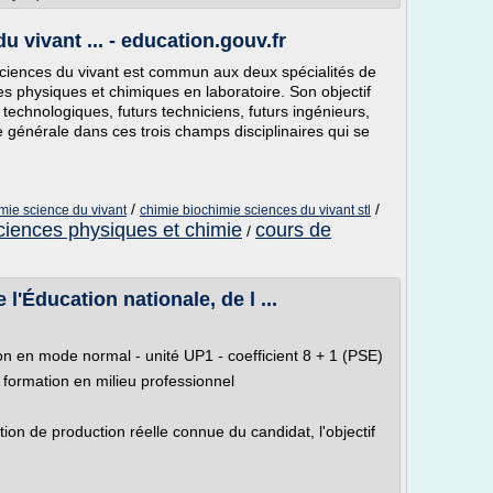
u vivant ... - education.gouv.fr
ciences du vivant est commun aux deux spécialités de
es physiques et chimiques en laboratoire. Son objectif
 technologiques, futurs techniciens, futurs ingénieurs,
e générale dans ces trois champs disciplinaires qui se
/
/
mie science du vivant
chimie biochimie sciences du vivant stl
ciences physiques et chimie
cours de
/
'Éducation nationale, de l ...
on en mode normal - unité UP1 - coefficient 8 + 1 (PSE)
formation en milieu professionnel
tion de production réelle connue du candidat, l'objectif