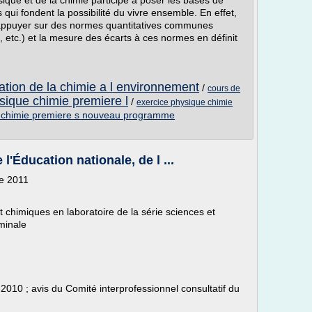
ique et de la chimie participe à poser les bases de
ui fondent la possibilité du vivre ensemble. En effet,
s'appuyer sur des normes quantitatives communes
, etc.) et la mesure des écarts à ces normes en définit
cation de la chimie a l environnement
/
cours de
sique chimie premiere l
/
exercice physique chimie
 chimie premiere s nouveau programme
'Éducation nationale, de l ...
re 2011
chimiques en laboratoire de la série sciences et
rminale
-2010 ; avis du Comité interprofessionnel consultatif du