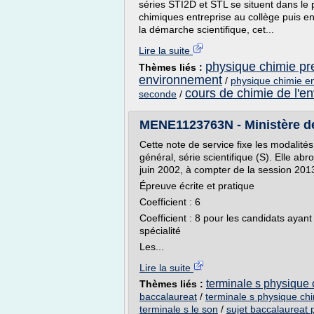
séries STI2D et STL se situent dans le 
chimiques entreprise au collège puis e
la démarche scientifique, cet...
Lire la suite
physique chimie pr
Thèmes liés :
environnement
/
physique chimie e
cours de chimie de l'e
seconde
/
MENE1123763N - Ministère de l
Cette note de service fixe les modalit
général, série scientifique (S). Elle a
juin 2002, à compter de la session 201
Épreuve écrite et pratique
Coefficient : 6
Coefficient : 8 pour les candidats ayan
spécialité
Les...
Lire la suite
terminale s physique
Thèmes liés :
baccalaureat
/
terminale s physique chi
terminale s le son
/
sujet baccalaureat 