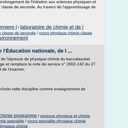
prolongement de l'initiation aux sciences physiques et
n classe de seconde. Au travers de l'apprentissage de
emiere l
laboratoire de chimie et de l
/
n classe de seconde
/
cours physique chimie classe
nvironnement
'Éducation nationale, de l ...
és de l'épreuve de physique-chimie du baccalauréat
broge et remplace la note de service n° 2002-142 du 27
3 de l'examen.
t choisi cette discipline comme enseignement de
 chimie programme
/
epreuve physique et chimie
mie specialite
/
cours specialite physique chimie
physique chimie