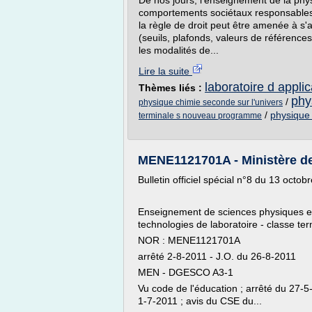
De nos jours, l'enseignement de la phys
comportements sociétaux responsables q
la règle de droit peut être amenée à 
(seuils, plafonds, valeurs de références
les modalités de...
Lire la suite
laboratoire d appli
Thèmes liés :
phy
/
physique chimie seconde sur l'univers
/
physique
terminale s nouveau programme
MENE1121701A - Ministère de l
Bulletin officiel spécial n°8 du 13 octob
Enseignement de sciences physiques et 
technologies de laboratoire - classe te
NOR : MENE1121701A
arrêté 2-8-2011 - J.O. du 26-8-2011
MEN - DGESCO A3-1
Vu code de l'éducation ; arrêté du 27-5
1-7-2011 ; avis du CSE du...