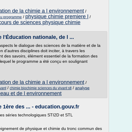
cation de la chimie a l environnement
/
physique chimie premiere l
/
/
eau programme
cours de sciences physique chimie
'Éducation nationale, de l ...
spects le dialogue des sciences de la matière et de la
 d'autres disciplines doit inciter, à travers les
t des savoirs, élément essentiel de la formation des
ns lequel le programme a été conçu en soulignant
cation de la chimie a l environnement
/
/
/
analyse
vant
chimie biochimie sciences du vivant stl
 eau et de l environnement
1ère des ... - education.gouv.fr
des séries technologiques STI2D et STL
nseignement de physique et chimie du tronc commun des