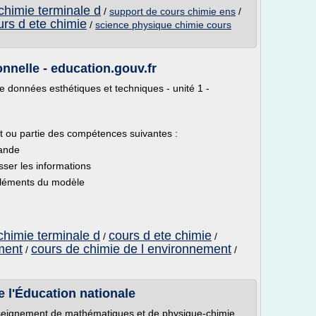
chimie terminale d
/
support de cours chimie ens
/
urs d ete chimie
/
science physique chimie cours
onnelle - education.gouv.fr
e données esthétiques et techniques - unité 1 -
ut ou partie des compétences suivantes :
mande
asser les informations
 éléments du modèle
chimie terminale d
cours d ete chimie
/
/
ment
cours de chimie de l environnement
/
/
 l'Éducation nationale
ignement de mathématiques et de physique-chimie