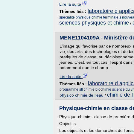
Lire la suite
laboratoire d appli
Thèmes liés :
specialite physique chimie terminale s nouv
sciences physiques et chimie
/
MENE1104109A - Ministère de l
L'image qui favorise par de nombreux a
vie, des arts, des technologies et de bien
pratiques de classe, au décloisonnemen
jeunes. C'est, en tout cas, l'esprit da
notamment que le champ...
Lire la suite
laboratoire d appli
Thèmes liés :
programme stl chimie biochimie science du vi
chimie de l
physico chimie de l'eau
/
Physique-chimie en classe de 
Physique-chimie - classe de première 
Objectifs
Les objectifs et les démarches de l'e