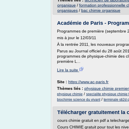
Thèmes liés :
technicien de laboratoir
organique
/
formation professionnelle 
organiques
/
bac chimie organique
Académie de Paris - Program
Programmes de première (septembre 
mis à jour le 12/03/11
À la rentrée 2011, les nouveaux progr
Parus au Journal officiel du 28 août 20
programmes de physique-chimie des cla
première L...
Lire la suite
Site :
https://www.ac-paris.fr
Thèmes liés :
physique chimie premi
/
physique chimie
specialite physique chimi
/
biochimie science du vivant
terminale sti2d
Télécharger gratuitement la c
cours chimie gratuit en pdf a telecharge
Cours CHIMIE gratuit pour tout les nive