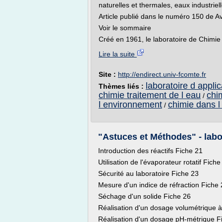
naturelles et thermales, eaux industriell
Article publié dans le numéro 150 de Av
Voir le sommaire
Créé en 1961, le laboratoire de Chimie 
Lire la suite
Site :
http://endirect.univ-fcomte.fr
laboratoire d appli
Thèmes liés :
chimie traitement de l eau
chi
/
l environnement
chimie dans l
/
"Astuces et Méthodes" - lab
Introduction des réactifs Fiche 21
Utilisation de l'évaporateur rotatif Fiche
Sécurité au laboratoire Fiche 23
Mesure d'un indice de réfraction Fiche
Séchage d'un solide Fiche 26
Réalisation d'un dosage volumétrique à
Réalisation d'un dosage pH-métrique F