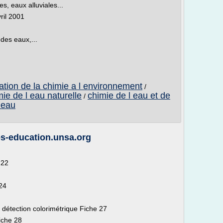
es, eaux alluviales...
ril 2001
des eaux,...
cation de la chimie a l environnement
/
mie de l eau naturelle
chimie de l eau et de
/
 eau
os-education.unsa.org
 22
 24
 détection colorimétrique Fiche 27
iche 28