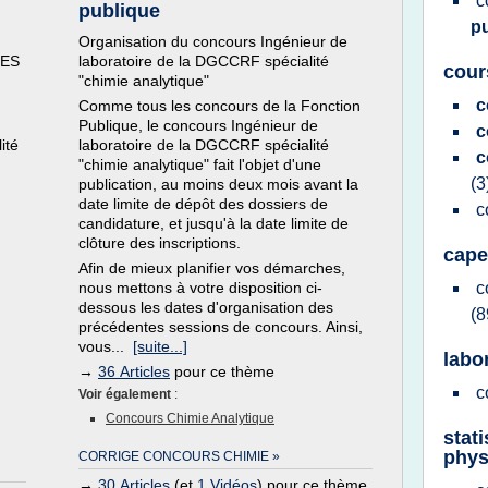
c
publique
p
Organisation du concours Ingénieur de
PES
laboratoire de la DGCCRF spécialité
cour
"chimie analytique"
c
Comme tous les concours de la Fonction
Publique, le concours Ingénieur de
c
ité
laboratoire de la DGCCRF spécialité
c
"chimie analytique" fait l'objet d'une
(3
publication, au moins deux mois avant la
date limite de dépôt des dossiers de
c
candidature, et jusqu'à la date limite de
clôture des inscriptions.
cape
Afin de mieux planifier vos démarches,
nous mettons à votre disposition ci-
c
dessous les dates d'organisation des
(8
précédentes sessions de concours. Ainsi,
vous...
[suite...]
labo
→
36 Articles
pour ce thème
c
Voir également
:
Concours Chimie Analytique
stat
phys
CORRIGE CONCOURS CHIMIE »
→
30 Articles
(et
1 Vidéos
) pour ce thème