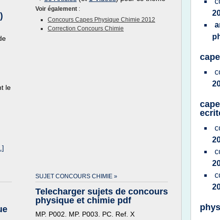
c
Voir également
:
2
)
Concours Capes Physique Chimie 2012
a
Correction Concours Chimie
p
de
cape
c
2
t le
cape
ecri
c
2
.]
c
2
c
SUJET CONCOURS CHIMIE »
2
Telecharger sujets de concours
physique et chimie pdf
phys
ue
MP. P002. MP. P003. PC. Ref. X