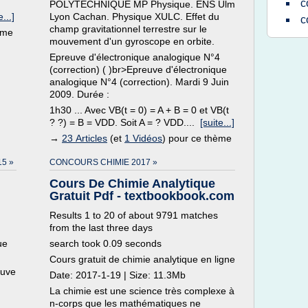
c
POLYTECHNIQUE MP Physique. ENS Ulm
e...]
Lyon Cachan. Physique XULC. Effet du
c
champ gravitationnel terrestre sur le
ème
mouvement d'un gyroscope en orbite.
Epreuve d'électronique analogique N°4
(correction) ( )br>Epreuve d'électronique
analogique N°4 (correction). Mardi 9 Juin
2009. Durée :
1h30 ... Avec VB(t = 0) = A + B = 0 et VB(t
? ?) = B = VDD. Soit A = ? VDD....
[suite...]
→
23 Articles
(et
1 Vidéos
) pour ce thème
5 »
CONCOURS CHIMIE 2017 »
Cours De Chimie Analytique
Gratuit Pdf - textbookbook.com
Results 1 to 20 of about 9791 matches
from the last three days
ue
search took 0.09 seconds
Cours gratuit de chimie analytique en ligne
euve
Date: 2017-1-19 | Size: 11.3Mb
La chimie est une science très complexe à
n-corps que les mathématiques ne