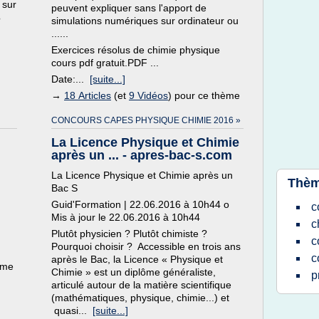
 sur
peuvent expliquer sans l'apport de
?
simulations numériques sur ordinateur ou
......
Exercices résolus de chimie physique
cours pdf gratuit.PDF ...
Date:...
[suite...]
→
18 Articles
(et
9 Vidéos
) pour ce thème
CONCOURS CAPES PHYSIQUE CHIMIE 2016 »
La Licence Physique et Chimie
après un ... - apres-bac-s.com
La Licence Physique et Chimie après un
Thèm
Bac S
Guid'Formation | 22.06.2016 à 10h44 o
c
Mis à jour le 22.06.2016 à 10h44
c
Plutôt physicien ? Plutôt chimiste ?
c
Pourquoi choisir ? Accessible en trois ans
c
après le Bac, la Licence « Physique et
ème
Chimie » est un diplôme généraliste,
p
articulé autour de la matière scientifique
(mathématiques, physique, chimie...) et
quasi...
[suite...]