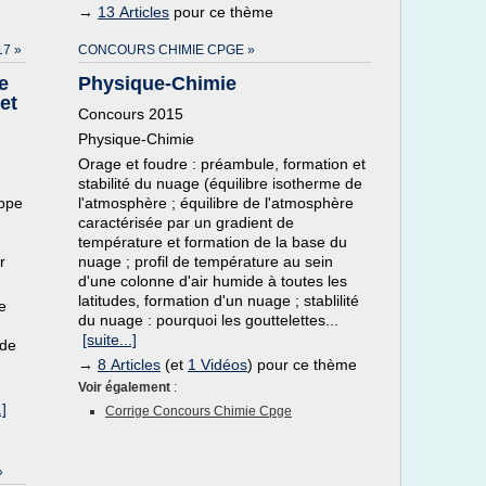
→
13 Articles
pour ce thème
7 »
CONCOURS CHIMIE CPGE »
e
Physique-Chimie
et
Concours 2015
Physique-Chimie
Orage et foudre : préambule, formation et
stabilité du nuage (équilibre isotherme de
oppe
l'atmosphère ; équilibre de l'atmosphère
caractérisée par un gradient de
température et formation de la base du
r
nuage ; profil de température au sein
d'une colonne d'air humide à toutes les
latitudes, formation d'un nuage ; stablilité
e
du nuage : pourquoi les gouttelettes...
[suite...]
 de
→
8 Articles
(et
1 Vidéos
) pour ce thème
Voir également
:
.]
Corrige Concours Chimie Cpge
»