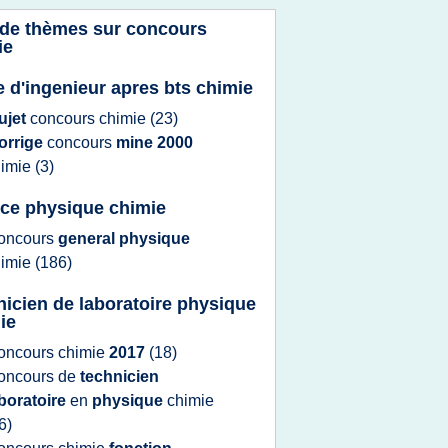
 de thèmes sur
concours
ie
e d'ingenieur apres bts chimie
ujet
concours chimie
(23)
orrige
concours
mine 2000
himie
(3)
nce physique chimie
oncours
general physique
himie
(186)
nicien de laboratoire physique
ie
oncours chimie
2017
(18)
oncours
de
technicien
boratoire
en
physique
chimie
6)