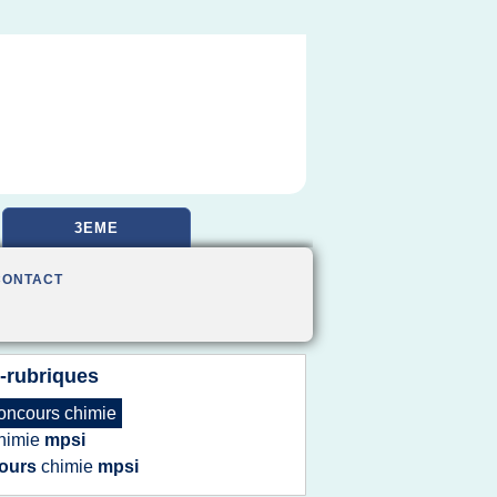
3EME
CONTACT
-rubriques
oncours chimie
himie
mpsi
ours
chimie
mpsi