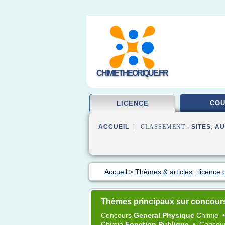
CHIMIETHEORIQUE.FR
CO
LICENCE
ACCUEIL
| CLASSEMENT :
SITES
,
AU
Accueil
>
Thèmes & articles : licence 
Thèmes principaux sur concour
Concours
General Physique
Chimie
Chimie
Fonction Publique
•
Concou