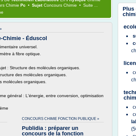
rs Chimie
Pc
•
Sujet
Concours Chimie
•
Suite ...
Plus
me
chim
ecol
»
s
e-Chimie - Éduscol
c
limentaire universel.
c
mètre à fibre optique.
lice
jet : Structure des molécules organiques.
c
structure des molécules organiques.
c
es molécules organiques.
tech
me général : L'énergie, entre conversion, optimisation
chim
c
thème
c
CONCOURS CHIMIE FONCTION PUBLIQUE »
la
Publidia : préparer un
(5
concours de la fonction