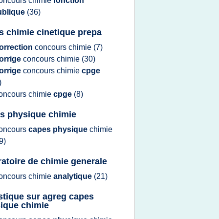
oncours chimie
fonction
ublique
(36)
s chimie cinetique prepa
orrection
concours chimie
(7)
orrige
concours chimie
(30)
orrige
concours chimie
cpge
)
oncours chimie
cpge
(8)
s physique chimie
oncours
capes physique
chimie
9)
ratoire de chimie generale
oncours chimie
analytique
(21)
istique sur agreg capes
ique chimie