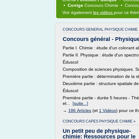
•
Corrige
Concours Chimie
•
Concou
Voir également
les vidéos
pour ce thè
CONCOURS GENERAL PHYSIQUE CHIMIE 
Concours général - Physiqu
Partie I. Chimie : étude d'un colorant a
Partie II. Physique : étude d'un spectro
Éduscol
Composition de sciences physiques. Su
Première partie : détermination de la 
Deuxième partie : structure spatiale d
Éduscol
Première partie - durée 5 heures - Thè
et...
[suite...]
→
186 Articles
(et
1 Vidéos
) pour ce 
CONCOURS CAPES PHYSIQUE CHIMIE »
Un petit peu de physique-
chimie: Ressources pour le