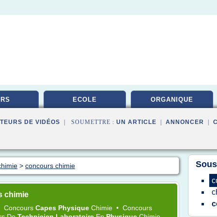
URS
ECOLE
ORGANIQUE
TEURS DE VIDÉOS
| SOUMETTRE :
UN ARTICLE
|
ANNONCER
|
Sous
chimie
>
concours chimie
c
c
s chimie
c
•
Concours
Capes Physique
Chimie
•
Concours
rs
De
Technicien Laboratoire
En
Physique
Chimie