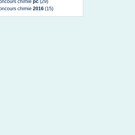
oncours chimie
pc
(29)
oncours chimie
2016
(15)