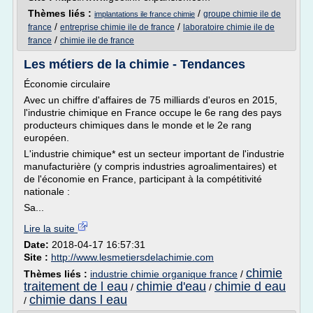
Thèmes liés :
/
groupe chimie ile de
implantations ile france chimie
/
/
france
entreprise chimie ile de france
laboratoire chimie ile de
/
france
chimie ile de france
Les métiers de la chimie - Tendances
Économie circulaire
Avec un chiffre d'affaires de 75 milliards d'euros en 2015,
l'industrie chimique en France occupe le 6e rang des pays
producteurs chimiques dans le monde et le 2e rang
européen.
L'industrie chimique* est un secteur important de l'industrie
manufacturière (y compris industries agroalimentaires) et
de l'économie en France, participant à la compétitivité
nationale :
Sa...
Lire la suite
Date:
2018-04-17 16:57:31
Site :
http://www.lesmetiersdelachimie.com
chimie
Thèmes liés :
industrie chimie organique france
/
traitement de l eau
chimie d'eau
chimie d eau
/
/
chimie dans l eau
/