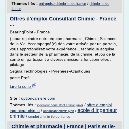
Thèmes liés :
/
entreprise chimie ile de france
chimie ile de
france
Offres d'emploi Consultant Chimie - France
...
BearingPoint - France
) pour rejoindre notre équipe pharmacie, Chimie, Sciences
de la Vie. Accompagné(e) dès votre arrivée par un parrain,
vous approfondirez votre expérience... technique acquise
dans le secteur de la pharmacie, de la chimie, et /ou de la
santé en participant à diverses missions fonctionnelles :
pilotage...
Segula Technologies - Pyrénées-Atlantiques
poste Profil...
Lire la suite
Site :
optioncarriere.com
Thèmes liés :
/
offre d emploi
ingenieur consultant chimie junior
ecole d ingenieur
ingenieur chimie
/
/
consultant chimie lyon
chimie
/
emploi chimie ile de france
Chimie et pharmacie | France | Paris et Ile-