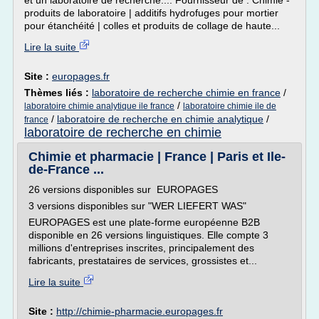
et un laboratoire de recherche.... Fournisseur de : Chimie -
produits de laboratoire | additifs hydrofuges pour mortier
pour étanchéité | colles et produits de collage de haute...
Lire la suite
Site :
europages.fr
Thèmes liés :
laboratoire de recherche chimie en france
/
/
laboratoire chimie analytique ile france
laboratoire chimie ile de
/
laboratoire de recherche en chimie analytique
/
france
laboratoire de recherche en chimie
Chimie et pharmacie | France | Paris et Ile-
de-France ...
26 versions disponibles sur EUROPAGES
3 versions disponibles sur "WER LIEFERT WAS"
EUROPAGES est une plate-forme européenne B2B
disponible en 26 versions linguistiques. Elle compte 3
millions d'entreprises inscrites, principalement des
fabricants, prestataires de services, grossistes et...
Lire la suite
Site :
http://chimie-pharmacie.europages.fr