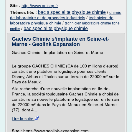
Site :
http://www.onisep.fr
bac s specialite physique chimie
Thèmes liés :
/
chimie
de laboratoire et de procedes industriels
/
technicien de
laboratoire physique chimie
/
technicien laboratoire chimie fiche
bac specialite physique chimie
/
metier
Gaches Chimie s’implante en Seine-et-
Marne - Geolink Expansion
Gaches Chimie : Implantation en Seine-et-Marne
Le groupe GACHES CHIMIE (CA de 100 millions d'euros),
construit une plateforme logistique pour ses clients
Disney, Airbus et Thales sur un terrain de 22000 m² sur le
Pays de Meaux.
A la recherche d'une nouvelle implantation en Ile-de-
France, la société toulousaine Gaches Chimie a choisi de
construire sa nouvelle plateforme logistique sur un terrain
de 22000 m² dans le Pays de Meaux en Seine-et-Marne
(77), dont 4...
Lire la suite
Site :
https://www.geolink-expansion.com