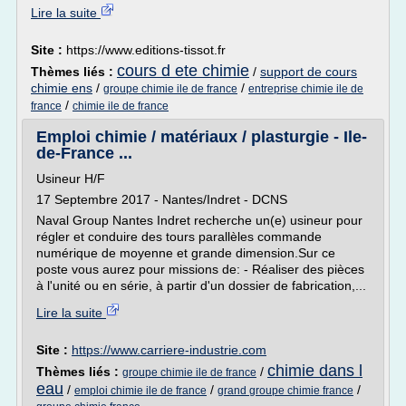
Lire la suite
Site :
https://www.editions-tissot.fr
cours d ete chimie
Thèmes liés :
/
support de cours
chimie ens
/
/
groupe chimie ile de france
entreprise chimie ile de
/
france
chimie ile de france
Emploi chimie / matériaux / plasturgie - Ile-
de-France ...
Usineur H/F
17 Septembre 2017 - Nantes/Indret - DCNS
Naval Group Nantes Indret recherche un(e) usineur pour
régler et conduire des tours parallèles commande
numérique de moyenne et grande dimension.Sur ce
poste vous aurez pour missions de: - Réaliser des pièces
à l'unité ou en série, à partir d'un dossier de fabrication,...
Lire la suite
Site :
https://www.carriere-industrie.com
chimie dans l
Thèmes liés :
/
groupe chimie ile de france
eau
/
/
/
emploi chimie ile de france
grand groupe chimie france