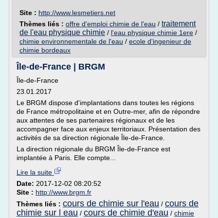
Site :
http://www.lesmetiers.net
traitement
Thèmes liés :
offre d'emploi chimie de l'eau
/
de l'eau physique chimie
/
l'eau physique chimie 1ere
/
chimie environnementale de l'eau
/
ecole d'ingenieur de
chimie bordeaux
Île-de-France | BRGM
Île-de-France
23.01.2017
Le BRGM dispose d'implantations dans toutes les régions
de France métropolitaine et en Outre-mer, afin de répondre
aux attentes de ses partenaires régionaux et de les
accompagner face aux enjeux territoriaux. Présentation des
activités de sa direction régionale Île-de-France.
La direction régionale du BRGM Île-de-France est
implantée à Paris. Elle compte...
Lire la suite
Date:
2017-12-02 08:20:52
Site :
http://www.brgm.fr
cours de chimie sur l'eau
cours de
Thèmes liés :
/
chimie sur l eau
cours de chimie d'eau
/
/
chimie