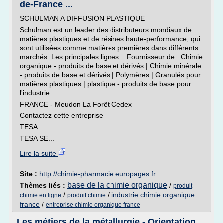
de-France ...
SCHULMAN A DIFFUSION PLASTIQUE
Schulman est un leader des distributeurs mondiaux de
matières plastiques et de résines haute-performance, qui
sont utilisées comme matières premières dans différents
marchés. Les principales lignes... Fournisseur de : Chimie
organique - produits de base et dérivés | Chimie minérale
- produits de base et dérivés | Polymères | Granulés pour
matières plastiques | plastique - produits de base pour
l'industrie
FRANCE - Meudon La Forêt Cedex
Contactez cette entreprise
TESA
TESA SE...
Lire la suite
Site :
http://chimie-pharmacie.europages.fr
base de la chimie organique
Thèmes liés :
/
produit
/
/
industrie chimie organique
chimie en ligne
produit chimie
france
/
entreprise chimie organique france
Les métiers de la métallurgie - Orientation