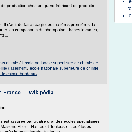
e
 de production chez un grand fabricant de produits
re
e
Il s'agit de faire réagir des matières premières, la
stituer les composants du shampoing : bases lavantes,
ts...
bts chimie
/
l'ecole nationale superieure de chimie de
/
ecole nationale superieure de chimie
 lille classement
r de chimie bordeaux
en France — Wikipédia
ibre.
es est assurée par quatre grandes écoles spécialisées,
, Maisons-Alfort , Nantes et Toulouse . Les études,
 après le baccalauréat (selon le...