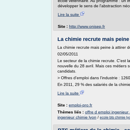
école vétérinaire. Au programme : un im
développer le sens de l'abstraction néc
Lire la suite
Site :
http://www.onisep.fr
La chimie recrute mais peine à
La chimie recrute mais peine à attirer 
02/05/2011
Le secteur de la chimie recrute. C'est 
nouvelle du 28 avril. Mais ces métiers 
candidats.
> Offres d'emploi dans l'industrie : 126
En 2011, 29 % des salariés de la chimie
Lire la suite
Site :
emploi-pro.fr
Thèmes liés :
offre d emploi ingenieur
ingenieur chimie lyon
/
ecole bts chimie ly