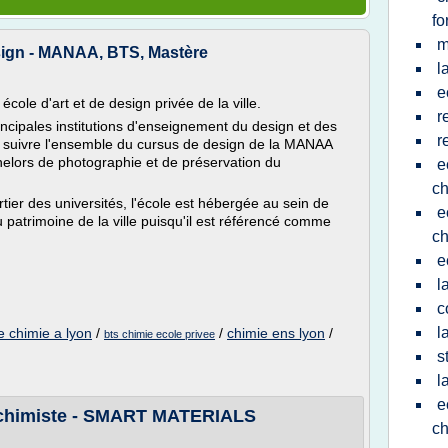
fo
m
sign - MANAA, BTS, Mastère
l
e
cole d'art et de design privée de la ville.
r
ncipales institutions d'enseignement du design et des
r
 y suivre l'ensemble du cursus de design de la MANAA
elors de photographie et de préservation du
e
ch
tier des universités, l'école est hébergée au sein de
e
du patrimoine de la ville puisqu'il est référencé comme
ch
e
l
c
l
e chimie a lyon
/
/
chimie ens lyon
/
bts chimie ecole privee
s
l
e
 chimiste - SMART MATERIALS
ch