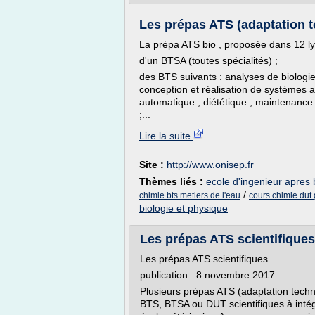
Les prépas ATS (adaptation t
La prépa ATS bio , proposée dans 12 lyc
d'un BTSA (toutes spécialités) ;
des BTS suivants : analyses de biologie
conception et réalisation de systèmes au
automatique ; diététique ; maintenance 
;...
Lire la suite
Site :
http://www.onisep.fr
Thèmes liés :
ecole d'ingenieur apres 
/
chimie bts metiers de l'eau
cours chimie dut
biologie et physique
Les prépas ATS scientifiques
Les prépas ATS scientifiques
publication : 8 novembre 2017
Plusieurs prépas ATS (adaptation techni
BTS, BTSA ou DUT scientifiques à intég