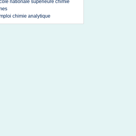
cole nationale superieure chimie
nes
mploi chimie analytique