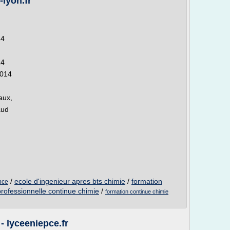
-lyon.fr
14
14
2014
aux,
aud
/
ecole d'ingenieur apres bts chimie
/
formation
nce
professionnelle continue chimie
/
formation continue chimie
 lyceeniepce.fr