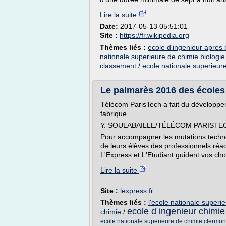
Lire la suite
Date:
2017-05-13 05:51:01
Site :
https://fr.wikipedia.org
Thèmes liés :
ecole d'ingenieur apres 
nationale superieure de chimie biologie
classement
/
ecole nationale superieur
Le palmarès 2016 des écoles 
Télécom ParisTech a fait du développem
fabrique.
Y. SOULABAILLE/TÉLÉCOM PARISTE
Pour accompagner les mutations technolo
de leurs élèves des professionnels réa
L'Express et L'Etudiant guident vos cho
Lire la suite
Site :
lexpress.fr
Thèmes liés :
l'ecole nationale superie
ecole d ingenieur chimie
chimie
/
ecole nationale superieure de chimie clermon