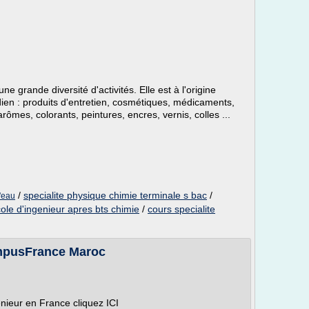
ne grande diversité d'activités. Elle est à l'origine
dien : produits d'entretien, cosmétiques, médicaments,
rômes, colorants, peintures, encres, vernis, colles ...
/
specialite physique chimie terminale s bac
/
l'eau
ole d'ingenieur apres bts chimie
/
cours specialite
ampusFrance Maroc
génieur en France cliquez ICI