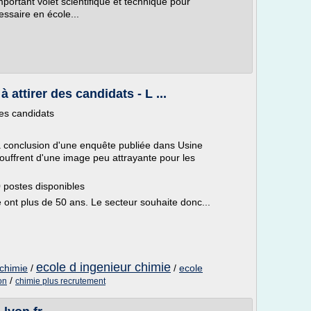
portant volet scientifique et technique pour
essaire en école...
 attirer des candidats - L ...
des candidats
la conclusion d'une enquête publiée dans Usine
souffrent d'une image peu attrayante pour les
0 postes disponibles
 ont plus de 50 ans. Le secteur souhaite donc...
ecole d ingenieur chimie
 chimie
/
/
ecole
/
on
chimie plus recrutement