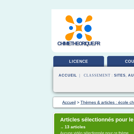
CHIMIETHEORIQUE.FR
LICENCE
CO
ACCUEIL
| CLASSEMENT :
SITES
,
AU
Accueil
>
Thèmes & articles : école c
Articles sélectionnés pour le
13 articles
→
Aucune vidéo sélectionnée pour ce thème