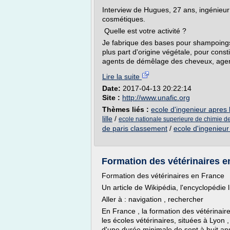
Interview de Hugues, 27 ans, ingénieur
cosmétiques.
Quelle est votre activité ?
Je fabrique des bases pour shampoings. 
plus part d'origine végétale, pour con
agents de démêlage des cheveux, agen
Lire la suite
Date:
2017-04-13 20:22:14
Site :
http://www.unafic.org
Thèmes liés :
ecole d'ingenieur apres 
lille
/
ecole nationale superieure de chimie de
de paris classement
/
ecole d'ingenieu
Formation des vétérinaires 
Formation des vétérinaires en France
Un article de Wikipédia, l'encyclopédie l
Aller à : navigation , rechercher
En France , la formation des vétérinair
les écoles vétérinaires, situées à Lyon 
d'une durée minimale de sept à huit ans