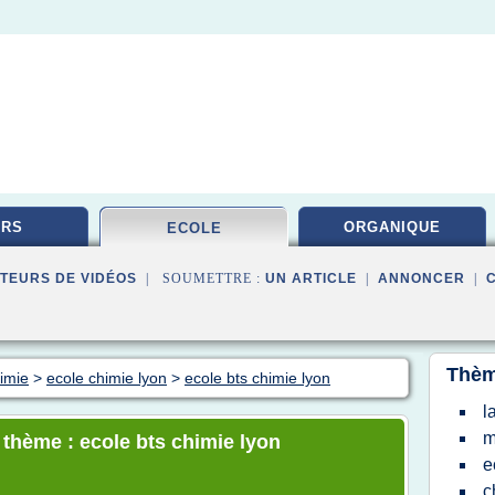
URS
ORGANIQUE
ECOLE
TEURS DE VIDÉOS
| SOUMETTRE :
UN ARTICLE
|
ANNONCER
|
Thèm
himie
>
ecole chimie lyon
>
ecole bts chimie lyon
l
m
 thème : ecole bts chimie lyon
e
c