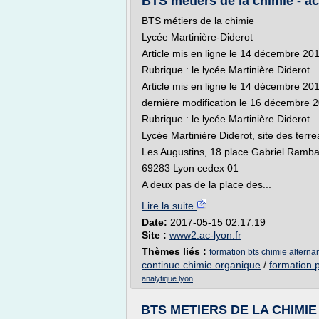
BTS métiers de la chimie - ac
BTS métiers de la chimie
Lycée Martinière-Diderot
Article mis en ligne le 14 décembre 20
Rubrique : le lycée Martinière Diderot
Article mis en ligne le 14 décembre 20
dernière modification le 16 décembre 
Rubrique : le lycée Martinière Diderot
Lycée Martinière Diderot, site des terre
Les Augustins, 18 place Gabriel Ramb
69283 Lyon cedex 01
A deux pas de la place des...
Lire la suite
Date:
2017-05-15 02:17:19
Site :
www2.ac-lyon.fr
Thèmes liés :
formation bts chimie alterna
continue chimie organique
/
formation 
analytique lyon
BTS METIERS DE LA CHIMIE -