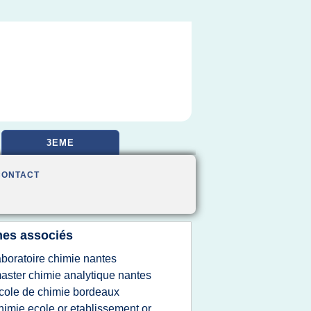
3EME
CONTACT
es associés
aboratoire chimie nantes
aster chimie analytique nantes
cole de chimie bordeaux
himie ecole or etablissement or