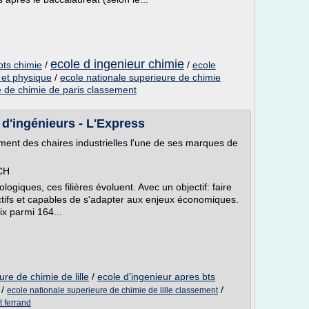
ecole d ingenieur chimie
bts chimie
/
/
ecole
 et physique
/
ecole nationale superieure de chimie
e de chimie de paris classement
d'ingénieurs - L'Express
ent des chaires industrielles l'une de ses marques de
CH
giques, ces filières évoluent. Avec un objectif: faire
ctifs et capables de s'adapter aux enjeux économiques.
ix parmi 164...
ure de chimie de lille
/
ecole d'ingenieur apres bts
/
/
ecole nationale superieure de chimie de lille classement
t ferrand