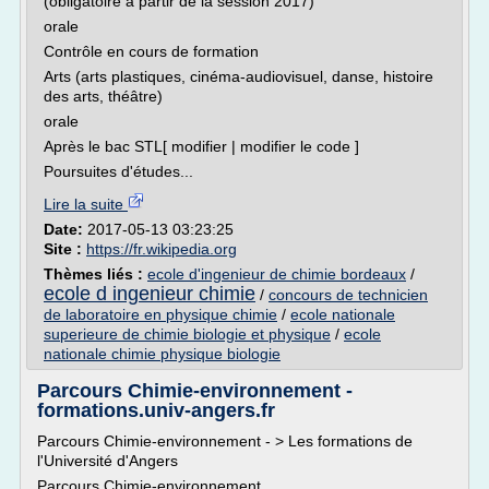
(obligatoire à partir de la session 2017)
orale
Contrôle en cours de formation
Arts (arts plastiques, cinéma-audiovisuel, danse, histoire
des arts, théâtre)
orale
Après le bac STL[ modifier | modifier le code ]
Poursuites d'études...
Lire la suite
Date:
2017-05-13 03:23:25
Site :
https://fr.wikipedia.org
Thèmes liés :
ecole d'ingenieur de chimie bordeaux
/
ecole d ingenieur chimie
/
concours de technicien
de laboratoire en physique chimie
/
ecole nationale
superieure de chimie biologie et physique
/
ecole
nationale chimie physique biologie
Parcours Chimie-environnement -
formations.univ-angers.fr
Parcours Chimie-environnement - > Les formations de
l'Université d'Angers
Parcours Chimie-environnement