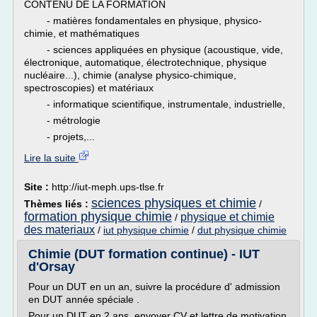
CONTENU DE LA FORMATION
- matières fondamentales en physique, physico-
chimie, et mathématiques
- sciences appliquées en physique (acoustique, vide,
électronique, automatique, électrotechnique, physique
nucléaire...), chimie (analyse physico-chimique,
spectroscopies) et matériaux
- informatique scientifique, instrumentale, industrielle,
- métrologie
- projets,...
Lire la suite
Site :
http://iut-meph.ups-tlse.fr
sciences physiques et chimie
Thèmes liés :
/
formation physique chimie
physique et chimie
/
des materiaux
/
iut physique chimie
/
dut physique chimie
Chimie (DUT formation continue) - IUT
d'Orsay
Pour un DUT en un an, suivre la procédure d' admission
en DUT année spéciale .
Pour un DUT en 2 ans, envoyer CV et lettre de motivation