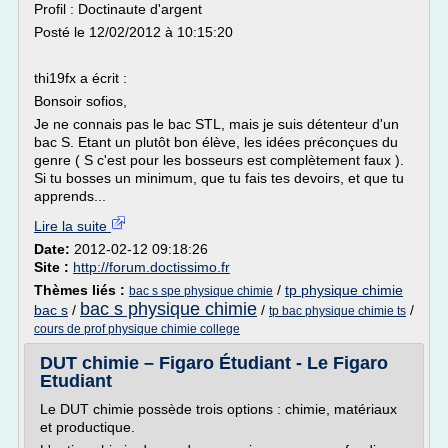
Profil : Doctinaute d'argent
Posté le 12/02/2012 à 10:15:20
thi19fx a écrit :
Bonsoir sofios,
Je ne connais pas le bac STL, mais je suis détenteur d'un
bac S. Etant un plutôt bon élève, les idées préconçues du
genre ( S c'est pour les bosseurs est complètement faux ).
Si tu bosses un minimum, que tu fais tes devoirs, et que tu
apprends...
Lire la suite
Date:
2012-02-12 09:18:26
Site :
http://forum.doctissimo.fr
Thèmes liés :
/
tp physique chimie
bac s spe physique chimie
bac s physique chimie
bac s
/
/
/
tp bac physique chimie ts
cours de prof physique chimie college
DUT chimie – Figaro Étudiant - Le Figaro
Etudiant
Le DUT chimie possède trois options : chimie, matériaux
et productique.