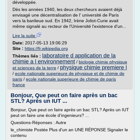
développée.
Dès les années 1940, les deux chercheurs avaient déjà
envisagé une décentralisation de l' université de Paris
vers la banlieue sud. En 1942, Irène Joliot-Curie avait
même signalé au recteur de l'Université l'existence d'un...
Lire la suite
Date:
2017-05-13 19:06:29
Site :
https://fr.wikipedia.org
laboratoire d application de la
Thèmes liés :
chimie a l environnement
/
biologie chimie physique
physique chimie premiere l
et sciences de la terre
/
/
ecole nationale superieure de physique et de chimie de
paris
/
ecole nationale superieure de chimie de paris
france
Bonjour, Que peut on faire après un bac
STL? Après un IUT ...
Bonjour, Que peut on faire après un bac STL? Après un IUT
peut on faire une école d'ingenieurs? ...
Questions-Réponses : Autre
le_chimiste Postée Plus d'un an UNE RÉPONSE Signaler le
contenu