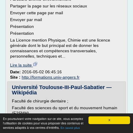
Partager la page sur les réseaux sociaux
Envoyer cette page par mail
Envoyer par mail
Présentation
Présentation
La Licence mention Physique, Chimie est une licence
générale dont le but principal est de donner les
connaissances et compétences transversales,
personnelles, techniques et...
Lire la suite
Date:
2016-05-02 06:45:16
Site :
http://formations.univ-angers.fr
Université Toulouse-III-Paul-Sabatier —
Wikipédia
Faculté de chirurgie dentaire ;
Faculté des sciences du sport et du mouvement humain
(F2SMH).
En poursuivant votre navigation sur ce site, vous acceptez
En 2011, une vaste restructuration a été opérée : les UFR
X
l'utilisation de cookies pour vous proposer des contenus et
MIG (Mathématiques Informatique Gestion), PCA
services adaptés à vos centres d'intérêts.
En savoir plus
(Physique Chimie Automatique), SVT (Sciences de la Vie