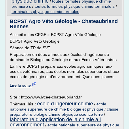
physique chimie
/
toutes formules physique chimie
premiere s
/
toutes formules physique chimie terminale s
/
terminale s physique chimie formules
BCPST Agro Véto Géologie - Chateaubriand
Rennes
Accueil » Les CPGE » BCPST Agro Véto Géologie
BCPST Agro Véto Géologie
Séance de TP de SVT
Préparation en deux années aux écoles d'ingénieurs à
dominante Biologie ou Géologie et aux Ecoles Vétérinaires
La filière BCPST prépare aux écoles agronomiques, aux
écoles vétérinaires, aux écoles normales supérieures et aux
écoles de géologie et d'environnement. Quelques places...
Lire la suite
Site :
http://www.lycee-chateaubriand.fr
ecole d ingenieur chimie
Thèmes liés :
/
ecole
nationale superieure de chimie biologie et physique
/
classe
preparatoire biologie chimie physique science terre
/
laboratoire d application de la chimie a l
environnement
/
ecole nationale superieure de physique