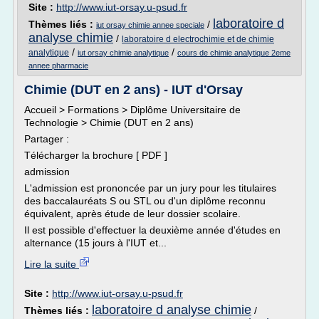
Site :
http://www.iut-orsay.u-psud.fr
laboratoire d
Thèmes liés :
/
iut orsay chimie annee speciale
analyse chimie
/
laboratoire d electrochimie et de chimie
/
/
analytique
iut orsay chimie analytique
cours de chimie analytique 2eme
annee pharmacie
Chimie (DUT en 2 ans) - IUT d'Orsay
Accueil > Formations > Diplôme Universitaire de
Technologie > Chimie (DUT en 2 ans)
Partager :
Télécharger la brochure [ PDF ]
admission
L'admission est prononcée par un jury pour les titulaires
des baccalauréats S ou STL ou d'un diplôme reconnu
équivalent, après étude de leur dossier scolaire.
Il est possible d'effectuer la deuxième année d'études en
alternance (15 jours à l'IUT et...
Lire la suite
Site :
http://www.iut-orsay.u-psud.fr
laboratoire d analyse chimie
Thèmes liés :
/