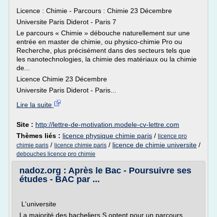
Licence : Chimie - Parcours : Chimie 23 Décembre
Universite Paris Diderot - Paris 7
Le parcours « Chimie » débouche naturellement sur une
entrée en master de chimie, ou physico-chimie Pro ou
Recherche, plus précisément dans des secteurs tels que
les nanotechnologies, la chimie des matériaux ou la chimie
de...
Licence Chimie 23 Décembre
Universite Paris Diderot - Paris...
Lire la suite
Site :
http://lettre-de-motivation.modele-cv-lettre.com
Thèmes liés :
licence physique chimie paris
/
licence pro
/
/
licence de chimie universite
/
chimie paris
licence chimie paris
debouches licence pro chimie
nadoz.org : Après le Bac - Poursuivre ses
études - BAC par ...
L'universite
La majorité des bacheliers S optent pour un parcours