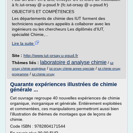
à fc.iut-orsay @ u-psud.fr (fc.iut-orsay @ u-psud.fr)
OBJECTIFS ET COMPÉTENCES
Les départements de chimie des IUT forment des
techniciens supérieurs appelés à collaborer avec les
ingénieurs ou les chercheurs Les diplômés d'IUT,
spécialité Chimie,...
Lire la suite
Site :
http://www.iut-orsay.u-psud.fr
laboratoire d analyse chimie
Thèmes liés :
/
iut
/
/
orsay chimie analytique
iut orsay chimie annee speciale
iut chimie orsay
/
programme
iut chimie orsay
Quarante expériences illustrées de chimie
générale ...
Cet ouvrage regroupe 40 nouvelles expériences de chimie
organique, inorganique et générale. Entièrement exploitées
et commentées, ces manipulations permettront aussi bien
l'illustration de thèmes de montages que de leçons de
chimie.
Code ISBN : 9782804171544