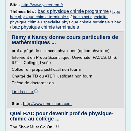
Site :
http://www.lyceepem.fr
bac s physique chimie programme
Thèmes liés :
/
type
bac physique chimie terminale s
/
bac s svt specialite
physique chimie
/
specialite physique chimie terminale s bac
bac physique chimie terminale s
/
Rémy à Nancy donne cours particuliers de
Mathématiques ...
prof agrégé de sciences physiques (option physique)
Intervient en Prépa Scientifique, Université, PACES, BTS,
IUT..., Collège, Lycée
Colleur en prépa justificatif non fourni
Chargé de TD ou ATER justificatif non fourni
Thèse de doctorat : en...
Lire la suite
Site :
http://www.omnicours.com
Quel BAC pour devenir prof de physique-
chimie au collège ...
The Show Must Go On ! ! !