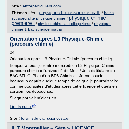
Site :
entreparticuliers.com
physique chimie science math
Thèmes liés :
/
bac s
physique chimie
svt specialite physique chimie
/
premiere l
/
/
physique
physique chimie au college 4eme
chimie 1 bac science maths
Orientation apres L3 Physique-Chimie
(parcours chimie)
84
Orientation apres L3 Physique-Chimie (parcours chimie)
Bonjour à tous, je rentre mercredi en L3 Physique Chimie
parcours chimie à l'université de Metz ! Je suis titulaire du
BAC STL CLPI et d'un BTS Chimiste . Je me soucie
beaucoup depuis quelque temps de ce que je pourrais faire
comme poursuites d'études apres cette licence et quels en
seraient les débouchés.
Si qqn pouvait m'aider en...
Lire la suite
Site :
forums.futura-sciences.com
IUT Montpellier – Sète » LICENCE