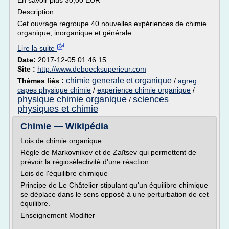
En savoir plus 30,00 EUR
Description
Cet ouvrage regroupe 40 nouvelles expériences de chimie
organique, inorganique et générale....
Lire la suite
Date:
2017-12-05 01:46:15
Site :
http://www.deboecksuperieur.com
chimie generale et organique
Thèmes liés :
/
agreg
capes physique chimie
/
experience chimie organique
/
physique chimie organique
sciences
/
physiques et chimie
Chimie — Wikipédia
Lois de chimie organique
Règle de Markovnikov et de Zaïtsev qui permettent de
prévoir la régiosélectivité d'une réaction.
Lois de l'équilibre chimique
Principe de Le Châtelier stipulant qu'un équilibre chimique
se déplace dans le sens opposé à une perturbation de cet
équilibre.
Enseignement Modifier