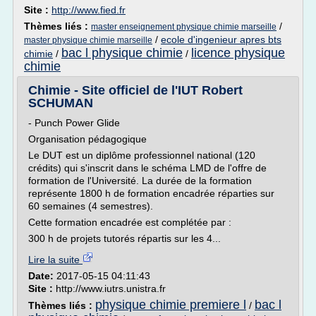
Site :
http://www.fied.fr
Thèmes liés :
/
master enseignement physique chimie marseille
/
ecole d'ingenieur apres bts
master physique chimie marseille
bac l physique chimie
licence physique
chimie
/
/
chimie
Chimie - Site officiel de l'IUT Robert
SCHUMAN
- Punch Power Glide
Organisation pédagogique
Le DUT est un diplôme professionnel national (120
crédits) qui s'inscrit dans le schéma LMD de l'offre de
formation de l'Université. La durée de la formation
représente 1800 h de formation encadrée réparties sur
60 semaines (4 semestres).
Cette formation encadrée est complétée par :
300 h de projets tutorés répartis sur les 4...
Lire la suite
Date:
2017-05-15 04:11:43
Site :
http://www.iutrs.unistra.fr
physique chimie premiere l
bac l
Thèmes liés :
/