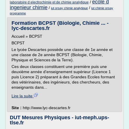
ecole d
/
laboratoire d electrochimie et de chimie analytique
ingenieur chimie
/
/
iut orsay chimie analytique
iut chimie orsay
programme
Formation BCPST (Biologie, Chimie ... -
lyc-descartes.fr
Accueil » BCPST
BCPST
Le lycée Descartes possède une classe de 1e année et
une classe de 2e année BCPST (Biologie, Chimie,
Physique et Sciences de la Terre).
Ces deux classes constituent une première puis une
deuxième année d'enseignement supérieur (Licence 1
puis Licence 2) préparant à des Grandes Ecoles formant
des vétérinaires, des ingénieurs, des chercheurs, des
enseignants dans...
Lire la suite
Site :
http://www.lyc-descartes.fr
DUT Mesures Physiques - iut-meph.ups-
tlse.fr