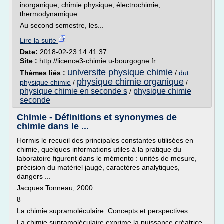
inorganique, chimie physique, électrochimie,
thermodynamique.
Au second semestre, les...
Lire la suite
Date:
2018-02-23 14:41:37
Site :
http://licence3-chimie.u-bourgogne.fr
universite physique chimie
Thèmes liés :
/
dut
physique chimie organique
physique chimie
/
/
physique chimie en seconde s
physique chimie
/
seconde
Chimie - Définitions et synonymes de
chimie dans le ...
Hormis le recueil des principales constantes utilisées en
chimie, quelques informations utiles à la pratique du
laboratoire figurent dans le mémento : unités de mesure,
précision du matériel jaugé, caractères analytiques,
dangers ...
Jacques Tonneau, 2000
8
La chimie supramoléculaire: Concepts et perspectives
La chimie supramoléculaire exprime la puissance créatrice