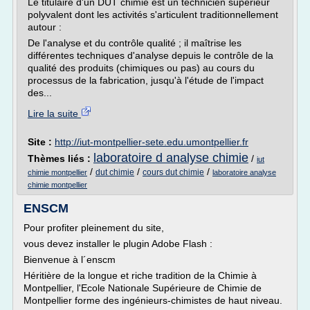
Le titulaire d'un DUT chimie est un technicien supérieur
polyvalent dont les activités s'articulent traditionnellement
autour :
De l'analyse et du contrôle qualité ; il maîtrise les
différentes techniques d'analyse depuis le contrôle de la
qualité des produits (chimiques ou pas) au cours du
processus de la fabrication, jusqu'à l'étude de l'impact
des...
Lire la suite
Site :
http://iut-montpellier-sete.edu.umontpellier.fr
laboratoire d analyse chimie
Thèmes liés :
/
iut
/
/
/
dut chimie
cours dut chimie
chimie montpellier
laboratoire analyse
chimie montpellier
ENSCM
Pour profiter pleinement du site,
vous devez installer le plugin Adobe Flash :
Bienvenue à l´enscm
Héritière de la longue et riche tradition de la Chimie à
Montpellier, l'Ecole Nationale Supérieure de Chimie de
Montpellier forme des ingénieurs-chimistes de haut niveau.