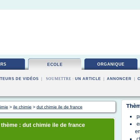
URS
ORGANIQUE
ECOLE
TEURS DE VIDÉOS
| SOUMETTRE :
UN ARTICLE
|
ANNONCER
|
Thèm
himie
>
ile chimie
>
dut chimie ile de france
p
e
 thème : dut chimie ile de france
e
c