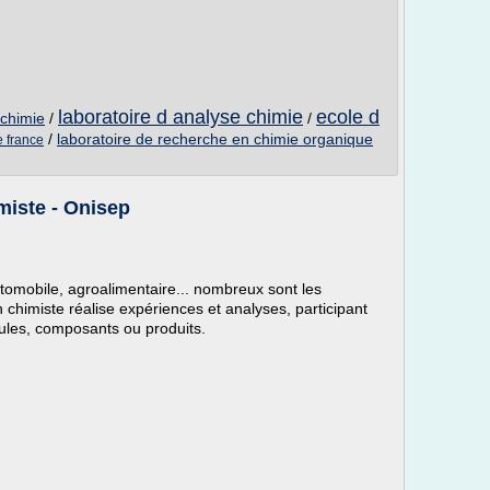
laboratoire d analyse chimie
ecole d
 chimie
/
/
/
laboratoire de recherche en chimie organique
e france
miste - Onisep
tomobile, agroalimentaire... nombreux sont les
 chimiste réalise expériences et analyses, participant
cules, composants ou produits.