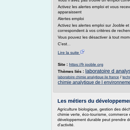
Vous n'avez pas trouvé un emploi con
Activez les alertes emploi et vous rec
apparaissent
Alertes emploi
Activez les alertes emploi sur Jooble et
correspondent à vos critères de recher
Vous pouvez les désactiver à tout mom
C'est...
Lire la suite
Site :
https://fr.jooble.org
laboratoire d analy
Thèmes liés :
/
laboratoire chimie analytique ile france
tech
chimie analytique de l environnem
Les métiers du développement
Agriculture biologique, gestion des déc
chimie verte, éco-tourisme, commerce é
développement durable peut prendre de
d'activité.