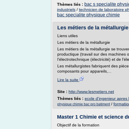
bac s specialite phys
Thèmes liés :
industriels
/
technicien de laboratoire p
bac specialite physique chimie
Les métiers de la métallurgie
Liens utiles
Les métiers de la métallurgie
Les métiers de la métallurgie se trouven
productique (travail sur des machines ou
l'électrotechnique (électricité) et de l'é
Les métallurgistes fabriquent des pièce
composants pour appareils,...
Lire la suite
Site :
http://www.lesmetiers.net
Thèmes liés :
ecole d'ingenieur apres 
/
formatio
physique chimie bac pro batiment
Master 1 Chimie et science du
Objectif de la formation