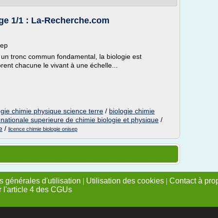
age 1/1 : La-Recherche.com
sep
 un tronc commun fondamental, la biologie est
rent chacune le vivant à une échelle...
ogie chimie physique science terre
/
biologie chimie
 nationale superieure de chimie biologie et physique
/
e
/
licence chimie biologie onisep
 générales d'utilisation
|
Utilisation des cookies
|
Contact à pro
r l'article 4 des CGUs