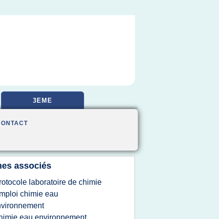
3EME
CONTACT
es associés
rotocole laboratoire de chimie
mploi chimie eau
nvironnement
himie eau environnement