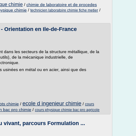
ique chimie
/
chimie de laboratoire et de procedes
hysique chimie
/
/
technicien laboratoire chimie fiche metier
 - Orientation en Ile-de-France
t dans les secteurs de la structure métallique, de la
tils), de la mécanique industrielle, de
lectronique.
s usinées en métal ou en acier, ainsi que des
ecole d ingenieur chimie
bts chimie
/
/
cours
n bac pro chimie
/
cours physique chimie bac pro agricole
 vivant, parcours Formulation ...