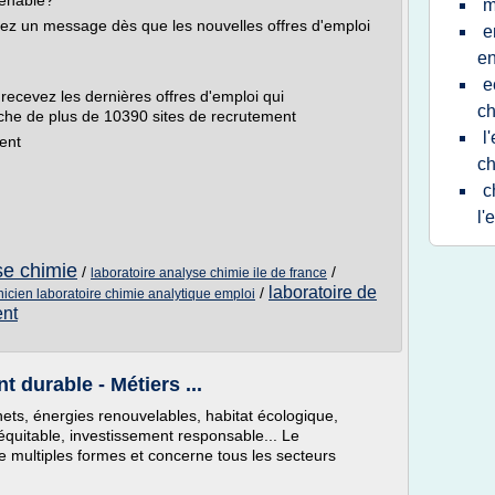
venable?
m
evez un message dès que les nouvelles offres d'emploi
e
e
e
 recevez les dernières offres d'emploi qui
ch
che de plus de 10390 sites de recrutement
l
ent
ch
c
l'
se chimie
/
/
laboratoire analyse chimie ile de france
laboratoire de
/
nicien laboratoire chimie analytique emploi
ent
 durable - Métiers ...
hets, énergies renouvelables, habitat écologique,
quitable, investissement responsable... Le
 multiples formes et concerne tous les secteurs