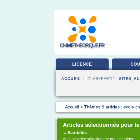
CHIMIETHEORIQUE.FR
LICENCE
CO
ACCUEIL
| CLASSEMENT :
SITES
,
AU
Accueil
>
Thèmes & articles : école c
Articles sélectionnés pour le
9 articles
→
Aucune vidéo sélectionnée pour ce thème