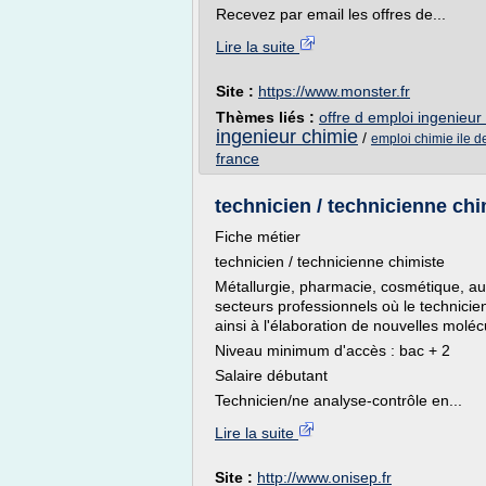
Recevez par email les offres de...
Lire la suite
Site :
https://www.monster.fr
Thèmes liés :
offre d emploi ingenieur
ingenieur chimie
/
emploi chimie ile d
france
technicien / technicienne chi
Fiche métier
technicien / technicienne chimiste
Métallurgie, pharmacie, cosmétique, au
secteurs professionnels où le technicien
ainsi à l'élaboration de nouvelles molé
Niveau minimum d'accès : bac + 2
Salaire débutant
Technicien/ne analyse-contrôle en...
Lire la suite
Site :
http://www.onisep.fr