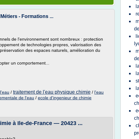
l
r
Métiers - Formations ...
m
de
l
nnels de l'environnement sont nombreux : protection
ly
loppement de technologies propres, valorisation des
préservation des espaces naturels, amélioration du
m
de
dopter un comportement...
l
l
s
l
traitement de l'eau physique chimie
l'eau
/
/
l'eau
e
ementale de l'eau
/
ecole d'ingenieur de chimie
ch
e
ch
imie à Ile-de-France — 20423 ...
c
pr