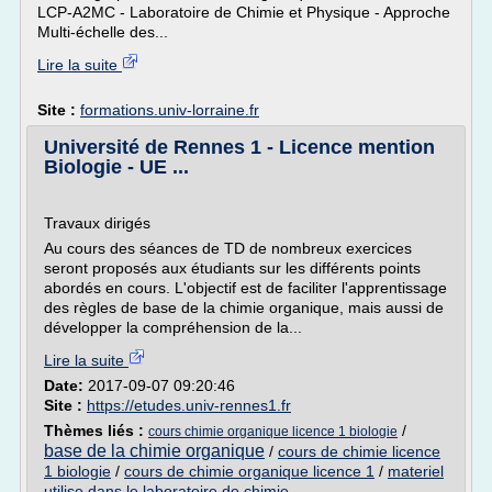
LCP-A2MC - Laboratoire de Chimie et Physique - Approche
Multi-échelle des...
Lire la suite
Site :
formations.univ-lorraine.fr
Université de Rennes 1 - Licence mention
Biologie - UE ...
Travaux dirigés
Au cours des séances de TD de nombreux exercices
seront proposés aux étudiants sur les différents points
abordés en cours. L'objectif est de faciliter l'apprentissage
des règles de base de la chimie organique, mais aussi de
développer la compréhension de la...
Lire la suite
Date:
2017-09-07 09:20:46
Site :
https://etudes.univ-rennes1.fr
Thèmes liés :
/
cours chimie organique licence 1 biologie
base de la chimie organique
/
cours de chimie licence
1 biologie
/
cours de chimie organique licence 1
/
materiel
utilise dans le laboratoire de chimie