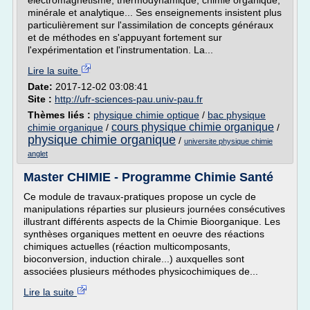
électromagnétisme, thermodynamique, chimie organique,
minérale et analytique... Ses enseignements insistent plus
particulièrement sur l'assimilation de concepts généraux
et de méthodes en s'appuyant fortement sur
l'expérimentation et l'instrumentation. La...
Lire la suite
Date:
2017-12-02 03:08:41
Site :
http://ufr-sciences-pau.univ-pau.fr
Thèmes liés :
physique chimie optique
/
bac physique
cours physique chimie organique
chimie organique
/
/
physique chimie organique
/
universite physique chimie
anglet
Master CHIMIE - Programme Chimie Santé
Ce module de travaux-pratiques propose un cycle de
manipulations réparties sur plusieurs journées consécutives
illustrant différents aspects de la Chimie Bioorganique. Les
synthèses organiques mettent en oeuvre des réactions
chimiques actuelles (réaction multicomposants,
bioconversion, induction chirale...) auxquelles sont
associées plusieurs méthodes physicochimiques de...
Lire la suite