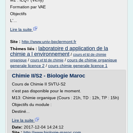
M2 : IEQT (Vichy)
Formation par VAE
Objectifs
L'...
Lire la suite
Site :
http://www.univ-bpclermont.fr
laboratoire d application de la
Thèmes liés :
chimie a l environnement
/
cours et td de chimie
/
/
cours de chimie organique
organique
cours et td de chimie
generale licence 2
/
cours chimie generale licence 1
Chimie II/S2 - Biologie Maroc
Cours de Chimie II SVTU-S2
n'est pas disponible pour le moment.
M13: Chimie organique (Cours : 21h, TD : 12h, TP : 15h)
Objectifs du module :
Destiné...
Lire la suite
Date:
2017-12-04 14:24:12
Site :
http://www.biologie-maroc.com