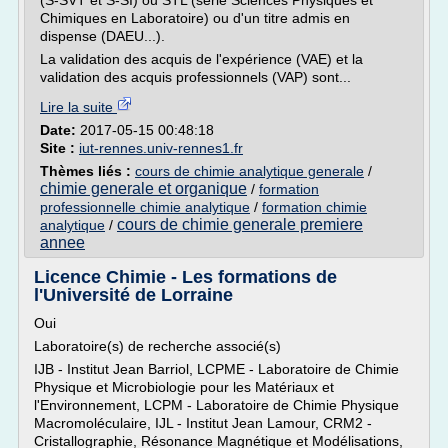
(S-SVT et S-SI) ou STL (série Sciences Physiques et
Chimiques en Laboratoire) ou d'un titre admis en
dispense (DAEU...).
La validation des acquis de l'expérience (VAE) et la
validation des acquis professionnels (VAP) sont...
Lire la suite
Date:
2017-05-15 00:48:18
Site :
iut-rennes.univ-rennes1.fr
Thèmes liés :
cours de chimie analytique generale
/
chimie generale et organique
/
formation
professionnelle chimie analytique
/
formation chimie
cours de chimie generale premiere
analytique
/
annee
Licence Chimie - Les formations de
l'Université de Lorraine
Oui
Laboratoire(s) de recherche associé(s)
IJB - Institut Jean Barriol, LCPME - Laboratoire de Chimie
Physique et Microbiologie pour les Matériaux et
l'Environnement, LCPM - Laboratoire de Chimie Physique
Macromoléculaire, IJL - Institut Jean Lamour, CRM2 -
Cristallographie, Résonance Magnétique et Modélisations,