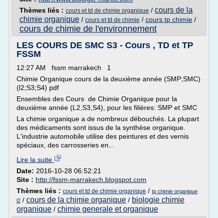
cours de la
Thèmes liés :
/
cours et td de chimie organique
chimie organique
/
/
cours tp chimie
/
cours et td de chimie
cours de chimie de l'environnement
LES COURS DE SMC S3 - Cours , TD et TP
FSSM
12:27 AM fssm marrakech 1
Chimie Organique cours de la deuxième année (SMP;SMC)
(l2;S3;S4) pdf
Ensembles des Cours de Chimie Organique pour la
deuxième année (L2,S3,S4), pour les filières: SMP et SMC
La chimie organique a de nombreux débouchés. La plupart
des médicaments sont issus de la synthèse organique.
L'industrie automobile utilise des peintures et des vernis
spéciaux, des carrosseries en...
Lire la suite
Date:
2016-10-28 06:52:21
Site :
http://fssm-marrakech.blogspot.com
Thèmes liés :
/
cours et td de chimie organique
tp chimie organique
cours de la chimie organique
biologie chimie
/
/
l2
organique
chimie generale et organique
/