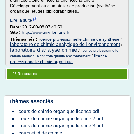
d'un laboratoire en Recherche, Recherche et
Développement ou d'un atelier de production (synthèse
organique, études bibliographiques,...
Lire la suite
Date:
2017-09-08 07:40:59
Site :
http://www.univ-lemans.fr
Thèmes liés :
licence professionnelle chimie de synthese
/
laboratoire de chimie analytique de l environnement
/
laboratoire d analyse chimie
/
licence professionnelle
/
licence
chimie analytique controle qualite environnement
professionnelle chimie organique
25 Ressources
Thèmes associés
cours de chimie organique licence pdf
cours de chimie organique licence 2 pdf
cours de chimie organique licence 3 pdf
cours et td de chimie