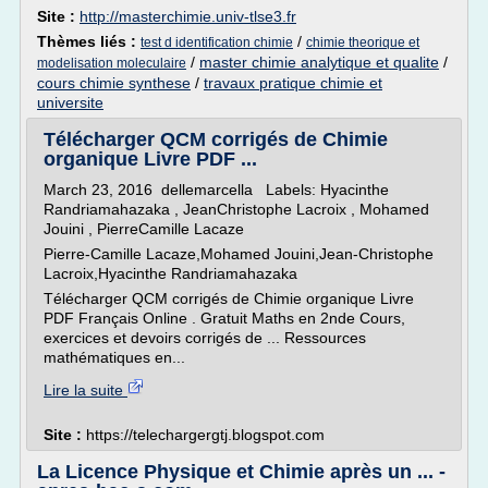
Site :
http://masterchimie.univ-tlse3.fr
Thèmes liés :
/
test d identification chimie
chimie theorique et
/
master chimie analytique et qualite
/
modelisation moleculaire
cours chimie synthese
/
travaux pratique chimie et
universite
Télécharger QCM corrigés de Chimie
organique Livre PDF ...
March 23, 2016 dellemarcella Labels: Hyacinthe
Randriamahazaka , JeanChristophe Lacroix , Mohamed
Jouini , PierreCamille Lacaze
Pierre-Camille Lacaze,Mohamed Jouini,Jean-Christophe
Lacroix,Hyacinthe Randriamahazaka
Télécharger QCM corrigés de Chimie organique Livre
PDF Français Online . Gratuit Maths en 2nde Cours,
exercices et devoirs corrigés de ... Ressources
mathématiques en...
Lire la suite
Site :
https://telechargergtj.blogspot.com
La Licence Physique et Chimie après un ... -