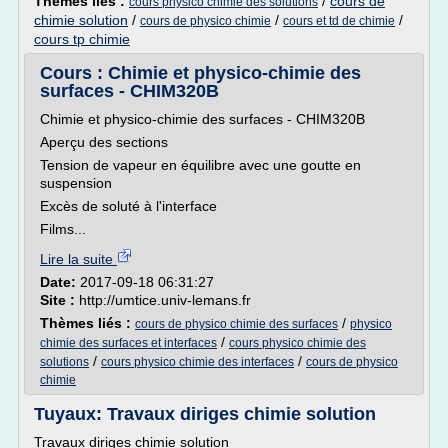
Thèmes liés :
/
cours de
cours physico chimie des solutions
chimie solution
/
/
/
cours de physico chimie
cours et td de chimie
cours tp chimie
Cours : Chimie et physico-chimie des
surfaces - CHIM320B
Chimie et physico-chimie des surfaces - CHIM320B
Aperçu des sections
Tension de vapeur en équilibre avec une goutte en
suspension
Excès de soluté à l'interface
Films...
Lire la suite
Date:
2017-09-18 06:31:27
Site :
http://umtice.univ-lemans.fr
Thèmes liés :
/
cours de physico chimie des surfaces
physico
/
chimie des surfaces et interfaces
cours physico chimie des
/
/
solutions
cours physico chimie des interfaces
cours de physico
chimie
Tuyaux: Travaux diriges chimie solution
Travaux diriges chimie solution