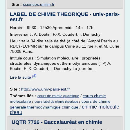
Site :
sciences.unilim.fr
LABEL DE CHIMIE THEORIQUE - univ-paris-
est.fr
Horaire : 9h30 - 12h30 Après-midi : 14h - 17h
Intervenant : A. Boutin, F.-X. Coudert, I. Demachy
Lieu : salle 04 dite salle de thé (à côté de l'Amphi Perrin au
RDC) -LCPMR sur le campus Curie au 11 rue P. et M. Curie
75005 Paris.
Intitulé cours : Simulation moléculaire : propriétés
structurales, dynamiques et thermodynamiques (TP) A.
Boutin, F.-X. Coudert, I. Demachy La journée...
Lire la suite
Site :
http://www.univ-paris-est.fr
Thèmes liés :
/
cours chimie
cours de chimie quantique
moleculaire
/
/
cours de chimie
cours label de chimie theorique
chimie molecule
generale thermodynamique chimique
/
d'eau
UQTR 7726 - Baccalauréat en chimie