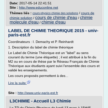
Date:
2017-05-14 22:41:51
Site :
http://www.educonline.net
Thèmes liés :
/
cours de
cours physico chimie des solutions
cours de chimie d'eau
chimie
chimie solution
/
/
molecule d'eau
chimie d'eau
/
LABEL DE CHIMIE THEORIQUE 2015 - univ-
paris-est.fr
Coordinateurs : I. Demachy et P. Reinhardt
1. Description du label de chimie théorique
Le Label de Chimie Théorique est un "label" au sens
courant du terme (une étiquette) ; il est attribué à la fin du
M2 ou en cours de thèse par le Réseau Français de Chimie
Théorique aux étudiants ayant suivi l'ensemble des cours et
validé les enseignements.
Les cours proposés permettent à des...
Lire la suite
Site :
http://www.univ-paris-est.fr
L3CHIMIE - Accueil L3 Chimie
Le TD de Chimie Physique de lundi 13 mars à 15H45-