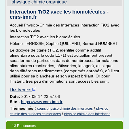
physique chimie organique
Interaction TiO2 avec les biomolécules -
cnrs-imn.fr
Accueil Physico-Chimie des Interfaces Interaction TiO2 avec
les biomolécules
Interaction TiO2 avec les biomolécules
Hélène TERRISSE, Sophie QUILLARD, Bernard HUMBERT
Le dioxyde de titane (TiO2, identifié comme additif
alimentaire sous le code E171) est actuellement présent
sous forme de particules dans de nombreuses formulations
alimentaires (confiseries, pâtisseries, laitages), ainsi que
dans différents médicaments (comprimés enrobés), où il est
utilisé pour sa blancheur et son aspect brillant. Or pour
l'instant, très peu d'informations sont accessibles sur...
Lire la suite
Date:
2017-05-14 23:57:06
Site :
https://www.cnrs-imn.fr
Thèmes liés :
/
cours physico chimie des interfaces
physico
/
chimie des surfaces et interfaces
physico chimie des interfaces
13 Ressources