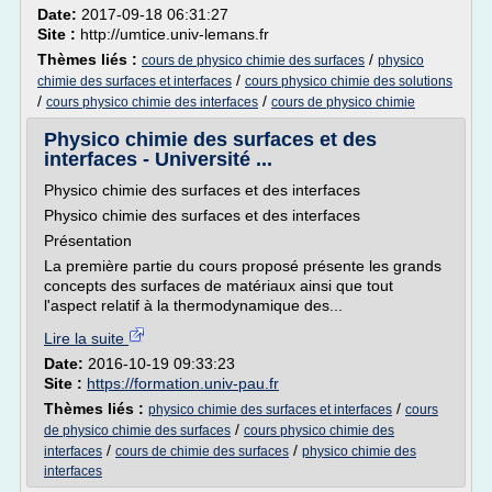
Date:
2017-09-18 06:31:27
Site :
http://umtice.univ-lemans.fr
Thèmes liés :
/
cours de physico chimie des surfaces
physico
/
chimie des surfaces et interfaces
cours physico chimie des solutions
/
/
cours physico chimie des interfaces
cours de physico chimie
Physico chimie des surfaces et des
interfaces - Université ...
Physico chimie des surfaces et des interfaces
Physico chimie des surfaces et des interfaces
Présentation
La première partie du cours proposé présente les grands
concepts des surfaces de matériaux ainsi que tout
l'aspect relatif à la thermodynamique des...
Lire la suite
Date:
2016-10-19 09:33:23
Site :
https://formation.univ-pau.fr
Thèmes liés :
/
physico chimie des surfaces et interfaces
cours
/
de physico chimie des surfaces
cours physico chimie des
/
/
interfaces
cours de chimie des surfaces
physico chimie des
interfaces