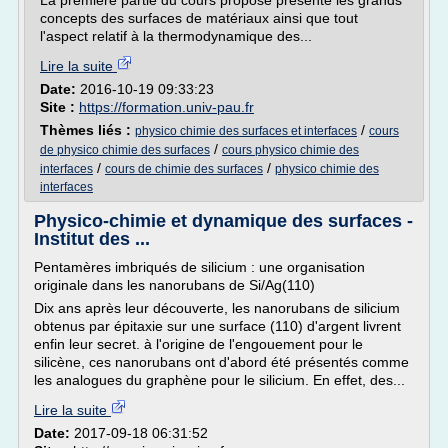
La première partie du cours proposé présente les grands
concepts des surfaces de matériaux ainsi que tout
l'aspect relatif à la thermodynamique des...
Lire la suite
Date:
2016-10-19 09:33:23
Site :
https://formation.univ-pau.fr
Thèmes liés :
/
physico chimie des surfaces et interfaces
cours
/
de physico chimie des surfaces
cours physico chimie des
/
/
interfaces
cours de chimie des surfaces
physico chimie des
interfaces
Physico-chimie et dynamique des surfaces -
Institut des ...
Pentamères imbriqués de silicium : une organisation
originale dans les nanorubans de Si/Ag(110)
Dix ans après leur découverte, les nanorubans de silicium
obtenus par épitaxie sur une surface (110) d'argent livrent
enfin leur secret. à l'origine de l'engouement pour le
silicène, ces nanorubans ont d'abord été présentés comme
les analogues du graphène pour le silicium. En effet, des...
Lire la suite
Date:
2017-09-18 06:31:52