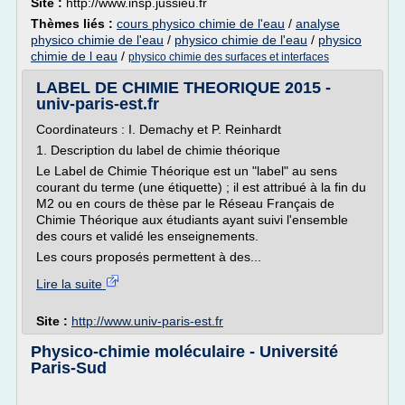
Site :
http://www.insp.jussieu.fr
Thèmes liés :
cours physico chimie de l'eau
/
analyse
physico chimie de l'eau
/
physico chimie de l'eau
/
physico
chimie de l eau
/
physico chimie des surfaces et interfaces
LABEL DE CHIMIE THEORIQUE 2015 -
univ-paris-est.fr
Coordinateurs : I. Demachy et P. Reinhardt
1. Description du label de chimie théorique
Le Label de Chimie Théorique est un "label" au sens
courant du terme (une étiquette) ; il est attribué à la fin du
M2 ou en cours de thèse par le Réseau Français de
Chimie Théorique aux étudiants ayant suivi l'ensemble
des cours et validé les enseignements.
Les cours proposés permettent à des...
Lire la suite
Site :
http://www.univ-paris-est.fr
Physico-chimie moléculaire - Université
Paris-Sud