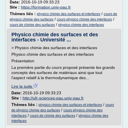
Date:
2016-10-19 09:33:23
Site :
https://formation.univ-pau.fr
Thèmes liés :
/
physico chimie des surfaces et interfaces
cours de
/
/
physico chimie des surfaces
cours physico chimie des interfaces
/
cours de chimie des surfaces
physico chimie des interfaces
Physico chimie des surfaces et des
interfaces - Université ...
> Physico chimie des surfaces et des interfaces
Physico chimie des surfaces et des interfaces
Présentation
La première partie du cours proposé présente les grands
concepts des surfaces de matériaux ainsi que tout
l'aspect relatif à la thermodynamique des...
Lire la suite
Date:
2016-10-19 09:33:23
Site :
http://ufr-sciences-pau.univ-pau.fr
Thèmes liés :
/
physico chimie des surfaces et interfaces
cours
/
de physico chimie des surfaces
cours physico chimie des
/
/
interfaces
cours de chimie des surfaces
physico chimie des
interfaces