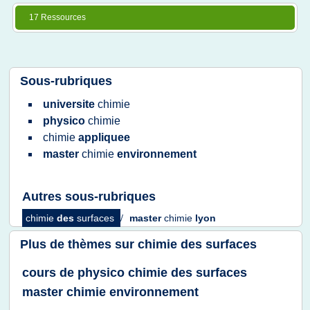
17 Ressources
Sous-rubriques
universite
chimie
physico
chimie
chimie
appliquee
master
chimie
environnement
Autres sous-rubriques
chimie
des
surfaces
/
master
chimie
lyon
Plus de thèmes sur
chimie des surfaces
cours de physico chimie des surfaces
master chimie environnement