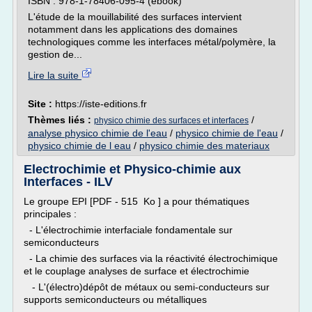
ISBN : 978-1-78406-095-4 (ebook)
L'étude de la mouillabilité des surfaces intervient
notamment dans les applications des domaines
technologiques comme les interfaces métal/polymère, la
gestion de...
Lire la suite
Site :
https://iste-editions.fr
Thèmes liés :
/
physico chimie des surfaces et interfaces
analyse physico chimie de l'eau
/
physico chimie de l'eau
/
physico chimie de l eau
/
physico chimie des materiaux
Electrochimie et Physico-chimie aux
Interfaces - ILV
Le groupe EPI [PDF - 515 Ko ] a pour thématiques
principales :
- L'électrochimie interfaciale fondamentale sur
semiconducteurs
- La chimie des surfaces via la réactivité électrochimique
et le couplage analyses de surface et électrochimie
- L'(électro)dépôt de métaux ou semi-conducteurs sur
supports semiconducteurs ou métalliques