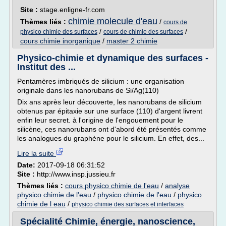
Site :
stage.enligne-fr.com
chimie molecule d'eau
Thèmes liés :
/
cours de
/
/
physico chimie des surfaces
cours de chimie des surfaces
cours chimie inorganique
/
master 2 chimie
Physico-chimie et dynamique des surfaces -
Institut des ...
Pentamères imbriqués de silicium : une organisation
originale dans les nanorubans de Si/Ag(110)
Dix ans après leur découverte, les nanorubans de silicium
obtenus par épitaxie sur une surface (110) d'argent livrent
enfin leur secret. à l'origine de l'engouement pour le
silicène, ces nanorubans ont d'abord été présentés comme
les analogues du graphène pour le silicium. En effet, des...
Lire la suite
Date:
2017-09-18 06:31:52
Site :
http://www.insp.jussieu.fr
Thèmes liés :
cours physico chimie de l'eau
/
analyse
physico chimie de l'eau
/
physico chimie de l'eau
/
physico
chimie de l eau
/
physico chimie des surfaces et interfaces
Spécialité Chimie, énergie, nanoscience,