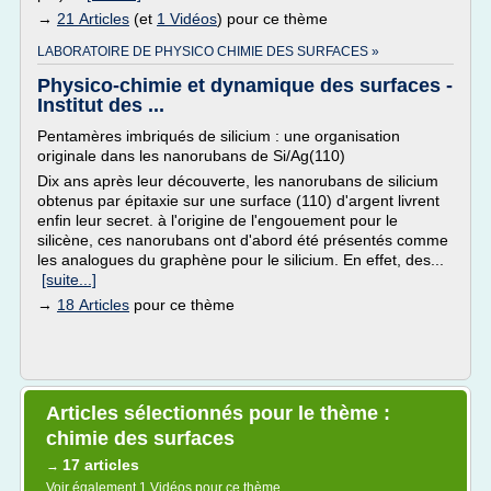
→
21 Articles
(et
1 Vidéos
) pour ce thème
LABORATOIRE DE PHYSICO CHIMIE DES SURFACES »
Physico-chimie et dynamique des surfaces -
Institut des ...
Pentamères imbriqués de silicium : une organisation
originale dans les nanorubans de Si/Ag(110)
Dix ans après leur découverte, les nanorubans de silicium
obtenus par épitaxie sur une surface (110) d'argent livrent
enfin leur secret. à l'origine de l'engouement pour le
silicène, ces nanorubans ont d'abord été présentés comme
les analogues du graphène pour le silicium. En effet, des...
[suite...]
→
18 Articles
pour ce thème
Articles sélectionnés pour le thème :
chimie des surfaces
17 articles
→
Voir également
1 Vidéos
pour ce thème