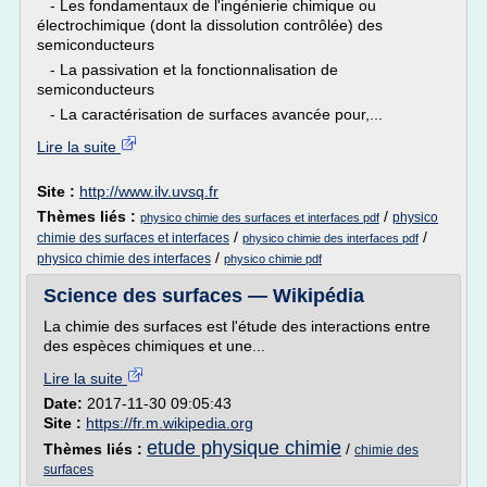
- Les fondamentaux de l'ingénierie chimique ou
électrochimique (dont la dissolution contrôlée) des
semiconducteurs
- La passivation et la fonctionnalisation de
semiconducteurs
- La caractérisation de surfaces avancée pour,...
Lire la suite
Site :
http://www.ilv.uvsq.fr
Thèmes liés :
/
physico
physico chimie des surfaces et interfaces pdf
/
/
chimie des surfaces et interfaces
physico chimie des interfaces pdf
/
physico chimie des interfaces
physico chimie pdf
Science des surfaces — Wikipédia
La chimie des surfaces est l'étude des interactions entre
des espèces chimiques et une...
Lire la suite
Date:
2017-11-30 09:05:43
Site :
https://fr.m.wikipedia.org
etude physique chimie
Thèmes liés :
/
chimie des
surfaces