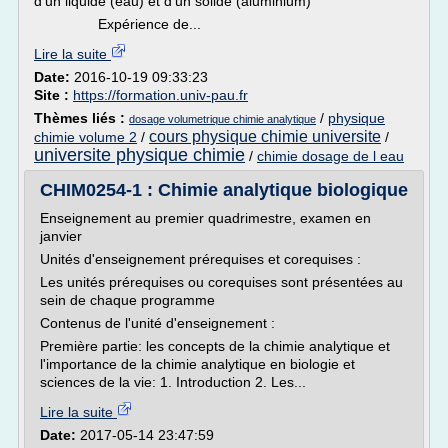
d'un liquide (eau) et d'un solide (aluminium)
Expérience de...
Lire la suite
Date:
2016-10-19 09:33:23
Site :
https://formation.univ-pau.fr
Thèmes liés :
/
physique
dosage volumetrique chimie analytique
cours physique chimie universite
chimie volume 2
/
/
universite physique chimie
/
chimie dosage de l eau
CHIM0254-1 : Chimie analytique biologique
Enseignement au premier quadrimestre, examen en
janvier
Unités d'enseignement prérequises et corequises :
Les unités prérequises ou corequises sont présentées au
sein de chaque programme
Contenus de l'unité d'enseignement :
Première partie: les concepts de la chimie analytique et
l'importance de la chimie analytique en biologie et
sciences de la vie: 1. Introduction 2. Les...
Lire la suite
Date:
2017-05-14 23:47:59