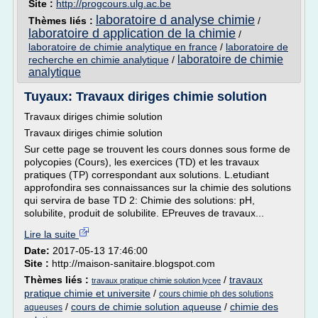
Site :
http://progcours.ulg.ac.be
laboratoire d analyse chimie
Thèmes liés :
/
laboratoire d application de la chimie
/
laboratoire de chimie analytique en france
/
laboratoire de
laboratoire de chimie
recherche en chimie analytique
/
analytique
Tuyaux: Travaux diriges chimie solution
Travaux diriges chimie solution
Travaux diriges chimie solution
Sur cette page se trouvent les cours donnes sous forme de
polycopies (Cours), les exercices (TD) et les travaux
pratiques (TP) correspondant aux solutions. L.etudiant
approfondira ses connaissances sur la chimie des solutions
qui servira de base TD 2: Chimie des solutions: pH,
solubilite, produit de solubilite. EPreuves de travaux...
Lire la suite
Date:
2017-05-13 17:46:00
Site :
http://maison-sanitaire.blogspot.com
Thèmes liés :
/
travaux
travaux pratique chimie solution lycee
pratique chimie et universite
/
cours chimie ph des solutions
/
cours de chimie solution aqueuse
/
chimie des
aqueuses