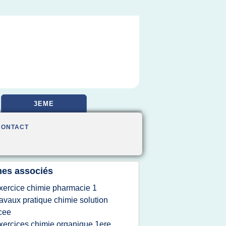
3EME
CONTACT
es associés
xercice chimie pharmacie 1
ravaux pratique chimie solution
cee
xercices chimie organique 1ere