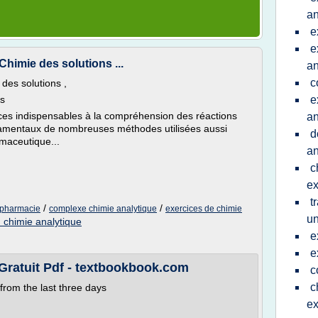
an
e
e
himie des solutions ...
an
c
des solutions ,
ns
e
es indispensables à la compréhension des réactions
an
ndamentaux de nombreuses méthodes utilisées aussi
d
maceutique...
an
c
ex
t
/
/
 pharmacie
complexe chimie analytique
exercices de chimie
un
 chimie analytique
e
e
Gratuit Pdf - textbookbook.com
c
c
from the last three days
ex