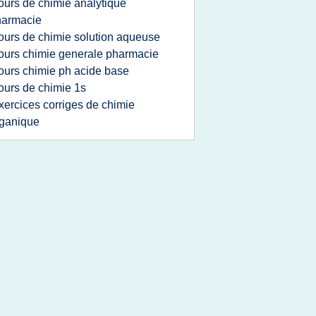
ours de chimie analytique
harmacie
ours de chimie solution aqueuse
ours chimie generale pharmacie
ours chimie ph acide base
ours de chimie 1s
xercices corriges de chimie
ganique