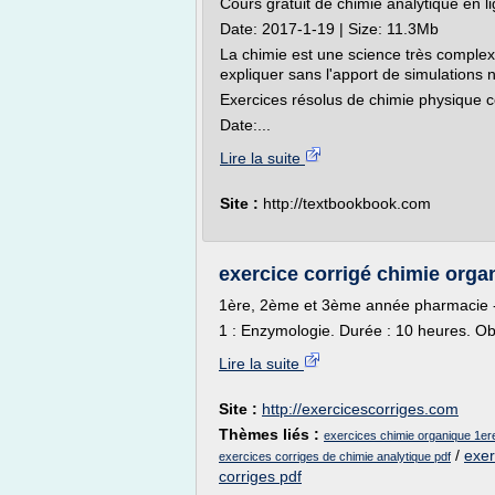
Cours gratuit de chimie analytique en l
Date: 2017-1-19 | Size: 11.3Mb
La chimie est une science très comple
expliquer sans l'apport de simulations n
Exercices résolus de chimie physique co
Date:...
Lire la suite
Site :
http://textbookbook.com
exercice corrigé chimie org
1ère, 2ème et 3ème année pharmacie
1 : Enzymologie. Durée : 10 heures. Obj
Lire la suite
Site :
http://exercicescorriges.com
Thèmes liés :
exercices chimie organique 1er
/
exer
exercices corriges de chimie analytique pdf
corriges pdf