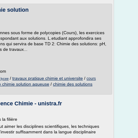
ie solution
onnes sous forme de polycopies (Cours), les exercices
espondant aux solutions. L.etudiant approfondira ses
ons qui servira de base TD 2: Chimie des solutions: pH,
es de travaux...
.com
/
travaux pratique chimie et universite
/
cours
 lycee
e chimie solution aqueuse
/
chimie des solutions
ence Chimie - unistra.fr
la filière
t aimer les disciplines scientifiques, les techniques
investir suffisamment dans la langue disciplinaire