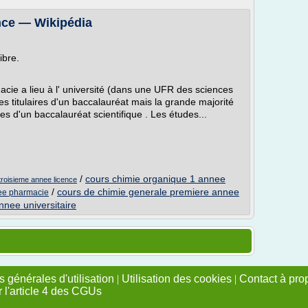
nce — Wikipédia
ibre.
cie a lieu à l' université (dans une UFR des sciences
es titulaires d'un baccalauréat mais la grande majorité
es d'un baccalauréat scientifique . Les études...
/
cours chimie organique 1 annee
 troisieme annee licence
/
cours de chimie generale premiere annee
ee pharmacie
nnee universitaire
 générales d'utilisation
|
Utilisation des cookies
|
Contact à pro
r l'article 4 des CGUs