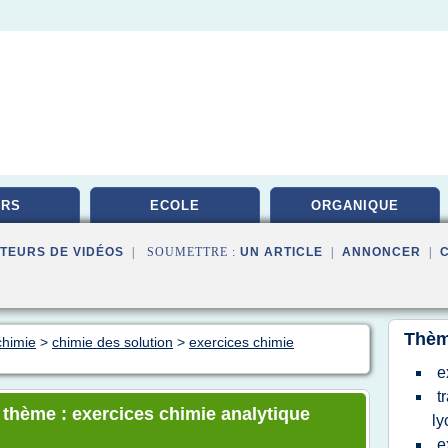
URS
ECOLE
ORGANIQUE
TEURS DE VIDÉOS
| SOUMETTRE :
UN ARTICLE
|
ANNONCER
|
Thèm
chimie
>
chimie des solution
>
exercices chimie
e
t
e thème : exercices chimie analytique
ly
e