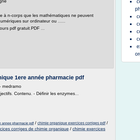
igne
c
p
xe à n-corps que les mathématiques ne peuvent
c
umériques sur ordinateur ou ......
c
urs pdf gratuit.PDF ...
c
c
e
or
anique 1ere année pharmacie pdf
 - medramo
ectifs. Contenu. - Définir les enzymes...
/
/
chimie organique exercices corriges pdf
e annee pharmacie pdf
cices corriges de chimie organique
/
chimie exercices