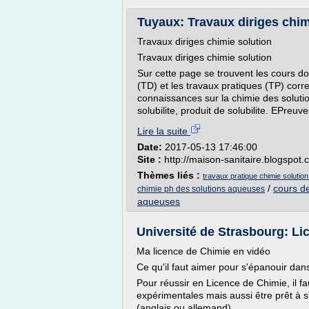
Tuyaux: Travaux diriges chim
Travaux diriges chimie solution
Travaux diriges chimie solution
Sur cette page se trouvent les cours d
(TD) et les travaux pratiques (TP) corr
connaissances sur la chimie des soluti
solubilite, produit de solubilite. EPreuv
Lire la suite
Date:
2017-05-13 17:46:00
Site :
http://maison-sanitaire.blogspot
Thèmes liés :
travaux pratique chimie solution
/
cours d
chimie ph des solutions aqueuses
aqueuses
Université de Strasbourg: Lic
Ma licence de Chimie en vidéo
Ce qu'il faut aimer pour s'épanouir dans 
Pour réussir en Licence de Chimie, il fau
expérimentales mais aussi être prêt à s'
(anglais ou allemand).