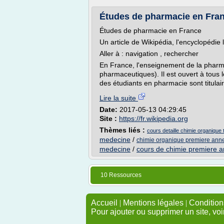
Études de pharmacie en Fra
Études de pharmacie en France
Un article de Wikipédia, l'encyclopédie l
Aller à : navigation , rechercher
En France, l'enseignement de la pharma
pharmaceutiques). Il est ouvert à tous l
des étudiants en pharmacie sont titulair
Lire la suite
Date:
2017-05-13 04:29:45
Site :
https://fr.wikipedia.org
Thèmes liés :
cours detaille chimie organique
medecine
/
chimie organique premiere ann
medecine
/
cours de chimie premiere a
10 Ressources
Accueil
|
Mentions légales
|
Conditions
Pour ajouter ou supprimer un site, voi