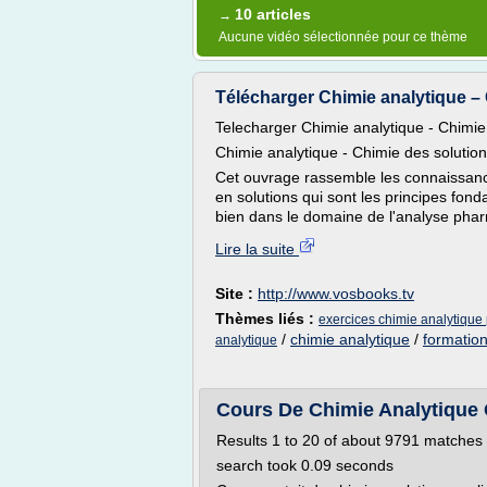
10 articles
→
Aucune vidéo sélectionnée pour ce thème
Télécharger Chimie analytique – C
Telecharger Chimie analytique - Chimie 
Chimie analytique - Chimie des solutio
Cet ouvrage rassemble les connaissanc
en solutions qui sont les principes fo
bien dans le domaine de l'analyse phar
Lire la suite
Site :
http://www.vosbooks.tv
Thèmes liés :
exercices chimie analytique
/
chimie analytique
/
formation
analytique
Cours De Chimie Analytique 
Results 1 to 20 of about 9791 matches 
search took 0.09 seconds